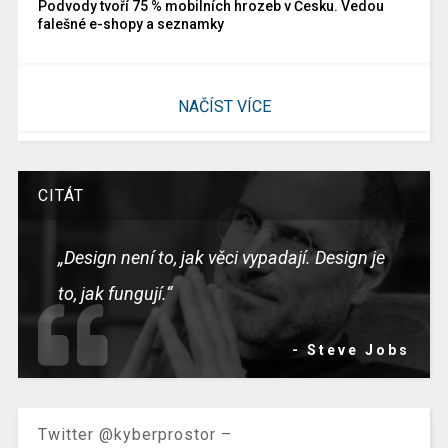
Podvody tvoří 75 % mobilních hrozeb v Česku. Vedou
falešné e-shopy a seznamky
NAČÍST VÍCE
CITÁT
„Design není to, jak věci vypadají. Design je
to, jak fungují.“
- Steve Jobs
Twitter @kyberprostor –