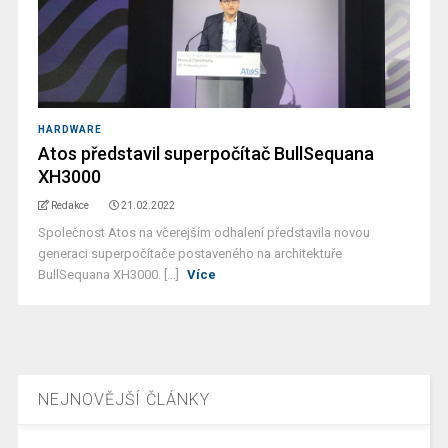
HARDWARE
Atos představil superpočítač BullSequana
XH3000
Redakce
21.02.2022
Společnost Atos na včerejším odhalení představila novou
generaci superpočítače postaveného na architektuře
BullSequana XH3000. [...]
Více
NEJNOVĚJŠÍ ČLÁNKY