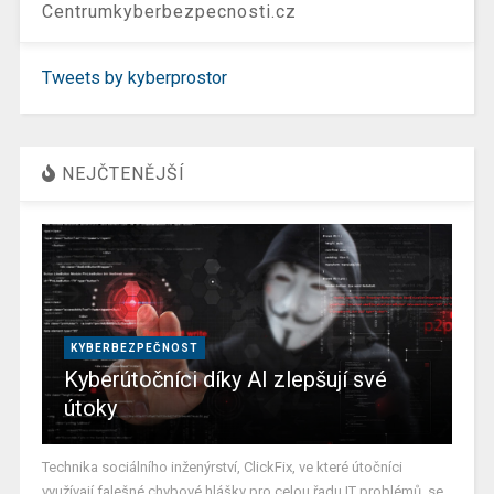
Centrumkyberbezpecnosti.cz
Tweets by kyberprostor
NEJČTENĚJŠÍ
KYBERBEZPEČNOST
Kyberútočníci díky AI zlepšují své
útoky
Technika sociálního inženýrství, ClickFix, ve které útočníci
využívají falešné chybové hlášky pro celou řadu IT problémů, se