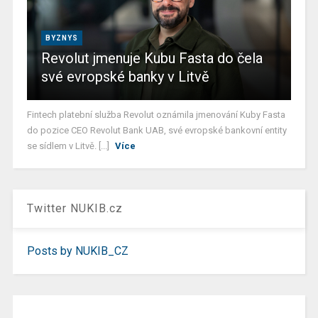
BYZNYS
Revolut jmenuje Kubu Fasta do čela
své evropské banky v Litvě
Fintech platební služba Revolut oznámila jmenování Kuby Fasta
do pozice CEO Revolut Bank UAB, své evropské bankovní entity
se sídlem v Litvě. [...]
Více
Twitter NUKIB.cz
Posts by NUKIB_CZ