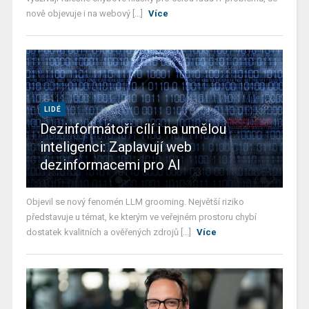
nově objevuje i na webový [...]
Více
LIDÉ
Dezinformátoři cílí i na umělou
inteligenci: Zaplavují web
dezinformacemi pro AI
Objevil se nový fenomén LLM grooming. Největší riziko
představuje u témat, ke kterým ve veřejném prostoru chybí
dostatek kvalitních a ověřených zdrojů [...]
Více