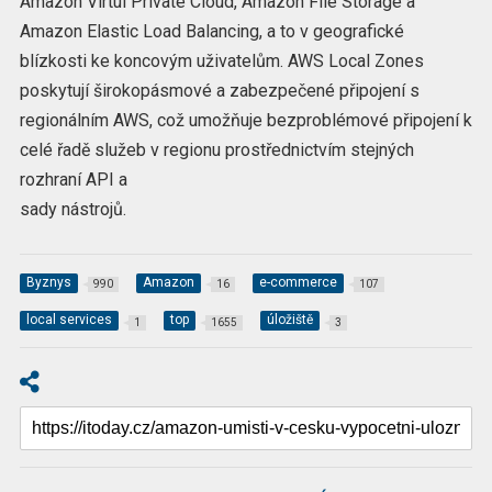
Amazon Virtul Private Cloud, Amazon File Storage a
Amazon Elastic Load Balancing, a to v geografické
blízkosti ke koncovým uživatelům. AWS Local Zones
poskytují širokopásmové a zabezpečené připojení s
regionálním AWS, což umožňuje bezproblémové připojení k
celé řadě služeb v regionu prostřednictvím stejných
rozhraní API a
sady nástrojů.
Byznys
Amazon
e-commerce
990
16
107
local services
top
úložiště
1
1655
3