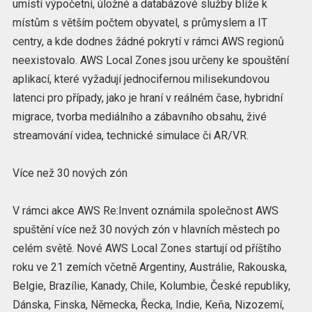
umístí výpočetní, úložné a databázové služby blíže k
místům s větším počtem obyvatel, s průmyslem a IT
centry, a kde dodnes žádné pokrytí v rámci AWS regionů
neexistovalo. AWS Local Zones jsou určeny ke spouštění
aplikací, které vyžadují jednocifernou milisekundovou
latenci pro případy, jako je hraní v reálném čase, hybridní
migrace, tvorba mediálního a zábavního obsahu, živé
streamování videa, technické simulace či AR/VR.
Více než 30 nových zón
V rámci akce AWS Re:Invent oznámila společnost AWS
spuštění více než 30 nových zón v hlavních městech po
celém světě. Nové AWS Local Zones startují od příštího
roku ve 21 zemích včetně Argentiny, Austrálie, Rakouska,
Belgie, Brazílie, Kanady, Chile, Kolumbie, České republiky,
Dánska, Finska, Německa, Řecka, Indie, Keňa, Nizozemí,