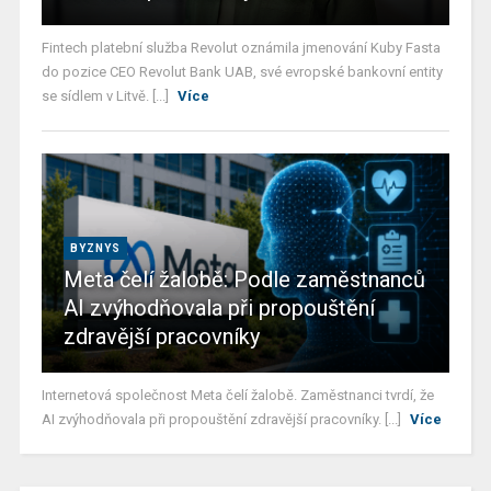
Fintech platební služba Revolut oznámila jmenování Kuby Fasta
do pozice CEO Revolut Bank UAB, své evropské bankovní entity
se sídlem v Litvě. [...]
Více
BYZNYS
Meta čelí žalobě: Podle zaměstnanců
AI zvýhodňovala při propouštění
zdravější pracovníky
Internetová společnost Meta čelí žalobě. Zaměstnanci tvrdí, že
AI zvýhodňovala při propouštění zdravější pracovníky. [...]
Více