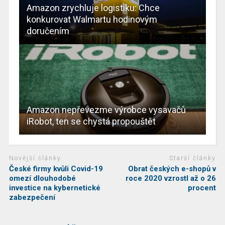
Amazon zrychluje logistiku: Chce
konkurovat Walmartu hodinovým
doručením
Amazon nepřevezme výrobce vysavačů
iRobot, ten se chystá propouštět
Novější články
Starší články
České firmy kvůli Covid-19
Obrat českých e-shopů v
omezí dlouhodobé
roce 2020 vzrostl až o 26
investice na kybernetické
procent
zabezpečení