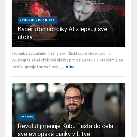
KYBERBEZPEČNOST
Kyberútočníci díky AI zlepšují své
útoky
Technika sociálního inženýrství, ClickFix, ve které útočníci
využívají falešné chybové hlášky pro celou řadu IT problémů, se
nově objevuje i na webový [...]
Více
BYZNYS
Revolut jmenuje Kubu Fasta do čela
své evropské banky v Litvě