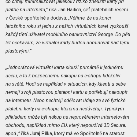
co chtějí minimalizovat jakékoliv riziko zneužití karty při
platbě na internetu,”
říká Jan Hailich, šéf platebních řešení
v České spořitelně a dodává:
„Věříme, že na konci
letošního roku si jednu z našich virtuálních karet vyzkouší
každý třetí uživatel mobilního bankovnictví George. Do pěti
let očekávám, že virtuální karty budou dominovat nad těmi
plastovými.”
„Jednorázová virtuální karta slouží primárně k jedinému
účelu, a to k bezpečnému nákupu na e-shopu kdekoliv
na světě. Hodí se například v situacích, kdy klienti u sebe
nemají svoji plastovou platební kartu a potřebují nakoupit
na internetu. Nebo nechtějí sdělovat údaje ze své fyzické
platební karty na e-shopu, kterému nedůvěřují. Typickým
příkladem může být nákup na neprověřeném internetovém
obchodu, například mimo EU, který nepoužívá 3D Secure,
apod.,”
říká Juraj Pilka, který má ve Spořitelně na starost