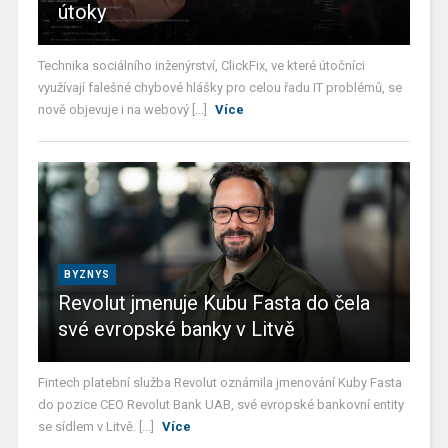
útoky
Technika sociálního inženýrství, ClickFix, ve které útočníci
využívají falešné chybové hlášky pro celou řadu IT problémů, se
nově objevuje i na webový [...]
Více
BYZNYS
Revolut jmenuje Kubu Fasta do čela
své evropské banky v Litvě
Fintech platební služba Revolut oznámila jmenování Kuby Fasta
do pozice CEO Revolut Bank UAB, své evropské bankovní entity
se sídlem v Litvě. [...]
Více