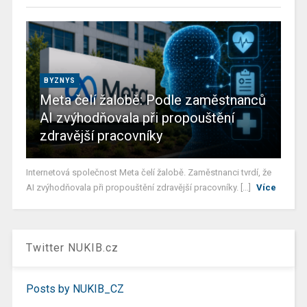
BYZNYS
Meta čelí žalobě: Podle zaměstnanců
AI zvýhodňovala při propouštění
zdravější pracovníky
Internetová společnost Meta čelí žalobě. Zaměstnanci tvrdí, že
AI zvýhodňovala při propouštění zdravější pracovníky. [...]
Více
Twitter NUKIB.cz
Posts by NUKIB_CZ