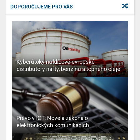
DOPORUČUJEME PRO VÁS
Kyberútoky na klíčové evropské
distributory nafty, benzínu a topného oleje
Právo v ICT: Novela zákona o
elektronických komunikacích