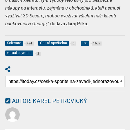
u našich klientů. Nyní výhody této karty pro bezpečné
nákupy na internetu, zejména u obchodníků, kteří nemusí
využívat 3D Secure, mohou využívat všichni naši klienti
bankovnictví George,”
dodává Juraj Pilka.
Software
Česká spořitelna
top
494
3
1655
virtual payment
2
AUTOR:
KAREL PETROVICKÝ