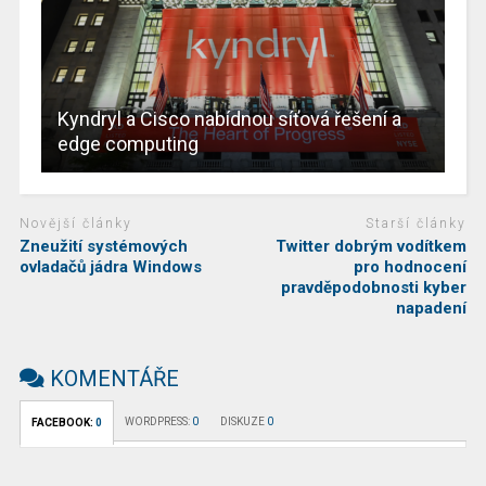
Kyndryl a Cisco nabídnou síťová řešení a
edge computing
Novější články
Starší články
Zneužití systémových
Twitter dobrým vodítkem
ovladačů jádra Windows
pro hodnocení
pravděpodobnosti kyber
napadení
KOMENTÁŘE
WORDPRESS:
0
DISKUZE
0
FACEBOOK:
0