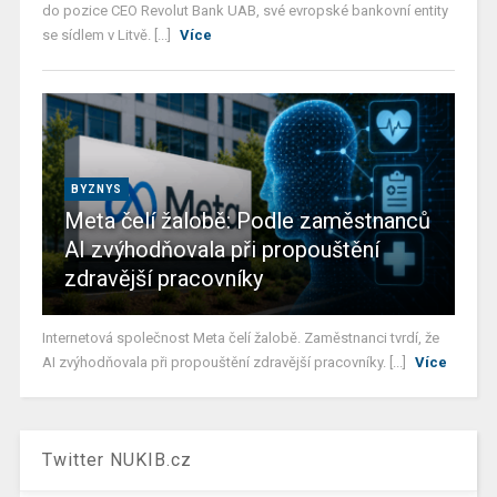
do pozice CEO Revolut Bank UAB, své evropské bankovní entity
se sídlem v Litvě. [...]
Více
BYZNYS
Meta čelí žalobě: Podle zaměstnanců
AI zvýhodňovala při propouštění
zdravější pracovníky
Internetová společnost Meta čelí žalobě. Zaměstnanci tvrdí, že
AI zvýhodňovala při propouštění zdravější pracovníky. [...]
Více
Twitter NUKIB.cz