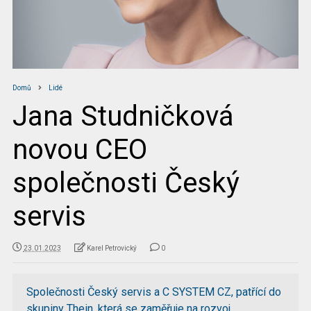
Domů
Lidé
Jana Studničková
novou CEO
společnosti Český
servis
23.01.2023
Karel Petrovický
0
Společnosti Český servis a C SYSTEM CZ, patřící do
skupiny Thein, která se zaměřuje na rozvoj