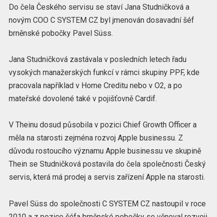
Do čela Českého servisu se staví Jana Studničková a
novým COO C SYSTEM CZ byl jmenován dosavadní šéf
brněnské pobočky Pavel Süss.
Jana Studničková zastávala v posledních letech řadu
vysokých manažerských funkcí v rámci skupiny PPF, kde
pracovala například v Home Creditu nebo v O2, a po
mateřské dovolené také v pojišťovně Cardif.
V Theinu dosud působila v pozici Chief Growth Officer a
měla na starosti zejména rozvoj Apple businessu. Z
důvodu rostoucího významu Apple businessu ve skupině
Thein se Studničková postavila do čela společnosti Český
servis, která má prodej a servis zařízení Apple na starosti.
Pavel Süss do společnosti C SYSTEM CZ nastoupil v roce
2010 a z pozice šéfa brněnské pobočky se věnoval rozvoji