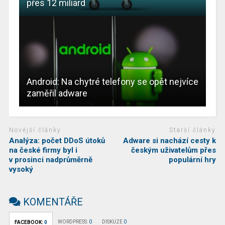
přes 12 miliard
Android: Na chytré telefony se opět nejvíce
zaměřil adware
Novější články
Starší články
Analýza: počet DDoS útoků
Adware si nachází cesty k
na české firmy byl i
českým uživatelům přes
v prosinci nadprůměrně
populární hry
vysoký
KOMENTÁŘE
WORDPRESS:
0
DISKUZE
0
FACEBOOK:
0