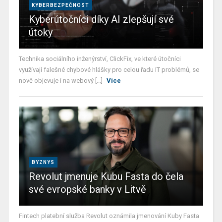
KYBERBEZPEČNOST
Kyberútočníci díky AI zlepšují své
útoky
Technika sociálního inženýrství, ClickFix, ve které útočníci
využívají falešné chybové hlášky pro celou řadu IT problémů, se
nově objevuje i na webový [...]
Více
BYZNYS
Revolut jmenuje Kubu Fasta do čela
své evropské banky v Litvě
Fintech platební služba Revolut oznámila jmenování Kuby Fasta