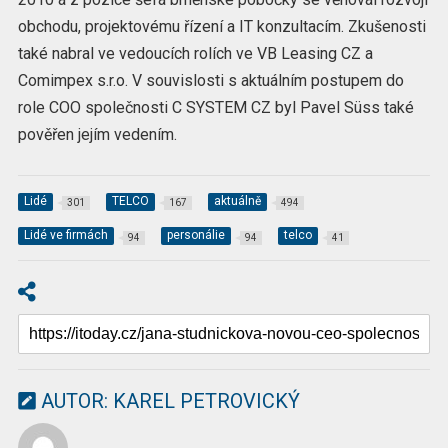
obchodu, projektovému řízení a IT konzultacím. Zkušenosti
také nabral ve vedoucích rolích ve VB Leasing CZ a
Comimpex s.r.o. V souvislosti s aktuálním postupem do
role COO společnosti C SYSTEM CZ byl Pavel Süss také
pověřen jejím vedením.
Lidé
TELCO
aktuálně
301
167
494
Lidé ve firmách
personálie
telco
94
94
41
AUTOR:
KAREL PETROVICKÝ