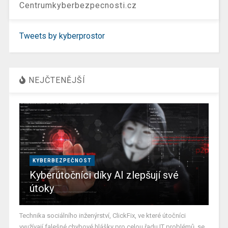
Centrumkyberbezpecnosti.cz
Tweets by kyberprostor
NEJČTENĚJŠÍ
KYBERBEZPEČNOST
Kyberútočníci díky AI zlepšují své
útoky
Technika sociálního inženýrství, ClickFix, ve které útočníci
využívají falešné chybové hlášky pro celou řadu IT problémů, se