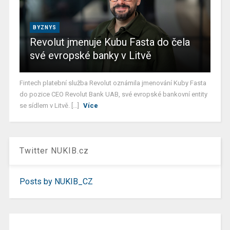
BYZNYS
Revolut jmenuje Kubu Fasta do čela
své evropské banky v Litvě
Fintech platební služba Revolut oznámila jmenování Kuby Fasta
do pozice CEO Revolut Bank UAB, své evropské bankovní entity
se sídlem v Litvě. [...]
Více
Twitter NUKIB.cz
Posts by NUKIB_CZ