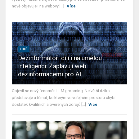
nově objevuje i na webový [...]
Více
LIDÉ
Dezinformátoři cílí i na umělou
inteligenci: Zaplavují web
dezinformacemi pro AI
Objevil se nový fenomén LLM grooming. Největší riziko
představuje u témat, ke kterým ve veřejném prostoru chybí
dostatek kvalitních a ověřených zdrojů [...]
Více