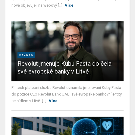
nově objevuje i na webový [...]
Více
BYZNYS
Revolut jmenuje Kubu Fasta do čela
své evropské banky v Litvě
Fintech platební služba Revolut oznámila jmenování Kuby Fasta
do pozice CEO Revolut Bank UAB, své evropské bankovní entity
se sídlem v Litvě. [...]
Více