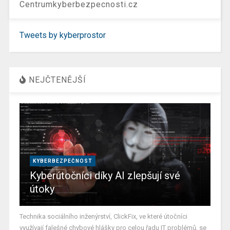
Centrumkyberbezpecnosti.cz
Tweets by kyberprostor
NEJČTENĚJŠÍ
KYBERBEZPEČNOST
Kyberútočníci díky AI zlepšují své
útoky
Technika sociálního inženýrství, ClickFix, ve které útočníci
využívají falešné chybové hlášky pro celou řadu IT problémů, se