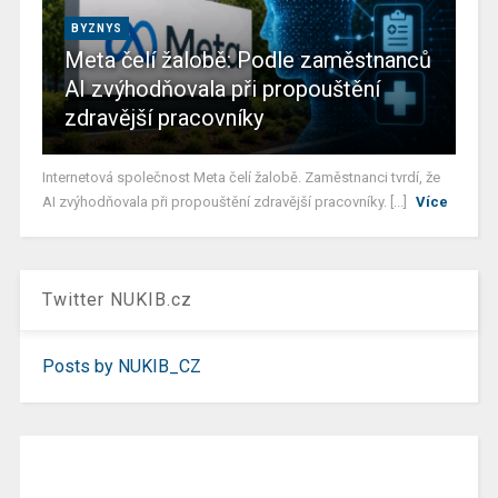
BYZNYS
Meta čelí žalobě: Podle zaměstnanců
AI zvýhodňovala při propouštění
zdravější pracovníky
Internetová společnost Meta čelí žalobě. Zaměstnanci tvrdí, že
AI zvýhodňovala při propouštění zdravější pracovníky. [...]
Více
Twitter NUKIB.cz
Posts by NUKIB_CZ