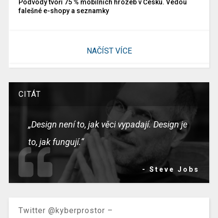
Podvody tvoří 75 % mobilních hrozeb v Česku. Vedou
falešné e-shopy a seznamky
NAČÍST VÍCE
CITÁT
„Design není to, jak věci vypadají. Design je
to, jak fungují.“
- Steve Jobs
Twitter @kyberprostor –