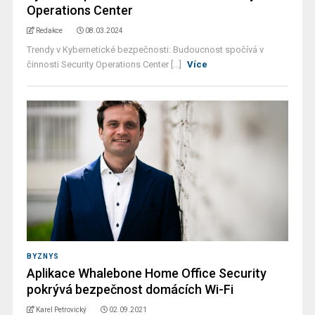
Operations Center
Redakce
08.03.2024
Trendy v Kybernetické bezpečnosti: Budoucnost spočívá v
činnosti Security Operations Center [...]
Více
BYZNYS
Aplikace Whalebone Home Office Security
pokrývá bezpečnost domácích Wi-Fi
Karel Petrovický
02.09.2021