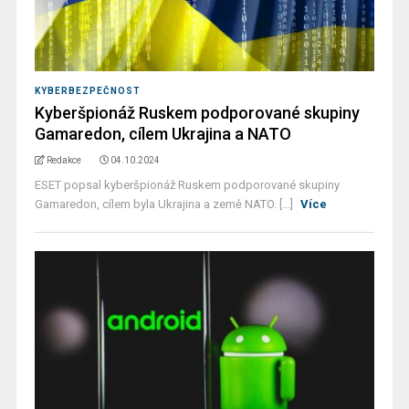
KYBERBEZPEČNOST
Kyberšpionáž Ruskem podporované skupiny
Gamaredon, cílem Ukrajina a NATO
Redakce
04.10.2024
ESET popsal kyberšpionáž Ruskem podporované skupiny
Gamaredon, cílem byla Ukrajina a země NATO. [...]
Více