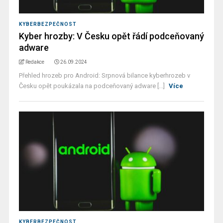
KYBERBEZPEČNOST
Kyber hrozby: V Česku opět řádí podceňovaný
adware
Redakce
26.09.2024
Přehled hrozeb pro Android: Srpnová bilance kyberhrozeb v
Česku opět poukázala na podceňovaný adware [...]
Více
KYBERBEZPEČNOST