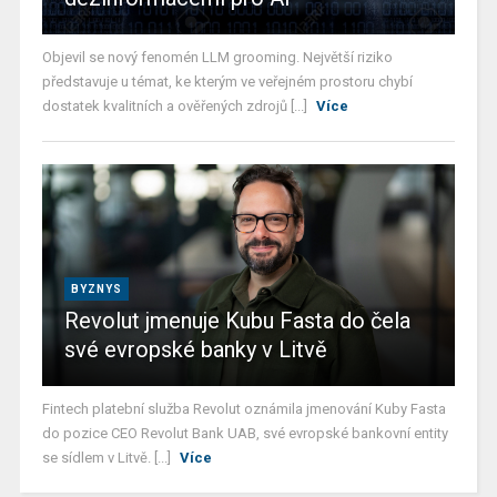
Objevil se nový fenomén LLM grooming. Největší riziko
představuje u témat, ke kterým ve veřejném prostoru chybí
dostatek kvalitních a ověřených zdrojů [...]
Více
BYZNYS
Revolut jmenuje Kubu Fasta do čela
své evropské banky v Litvě
Fintech platební služba Revolut oznámila jmenování Kuby Fasta
do pozice CEO Revolut Bank UAB, své evropské bankovní entity
se sídlem v Litvě. [...]
Více