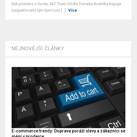
Net.pointers z fondu J&T Thein SICAV Tomáše Budníka kupuje
bezpečnostní tým EpicCom [...]
Více
NEJNOVĚJŠÍ ČLÁNKY
E-commerce trendy: Doprava poráží slevy a zákazníci se
mění v prodejce