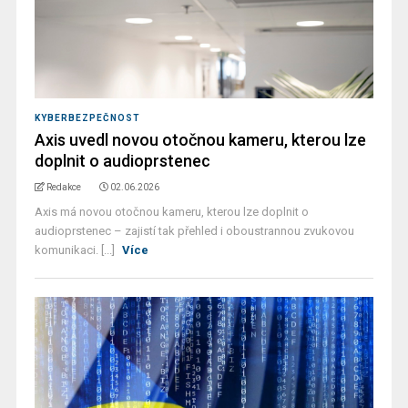
KYBERBEZPEČNOST
Axis uvedl novou otočnou kameru, kterou lze
doplnit o audioprstenec
Redakce
02.06.2026
Axis má novou otočnou kameru, kterou lze doplnit o
audioprstenec – zajistí tak přehled i oboustrannou zvukovou
komunikaci. [...]
Více