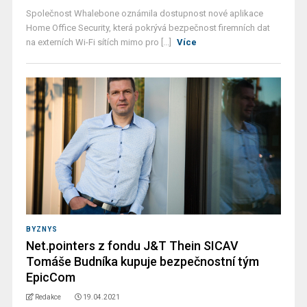
Společnost Whalebone oznámila dostupnost nové aplikace
Home Office Security, která pokrývá bezpečnost firemních dat
na externích Wi-Fi sítích mimo pro [...]
Více
BYZNYS
Net.pointers z fondu J&T Thein SICAV
Tomáše Budníka kupuje bezpečnostní tým
EpicCom
Redakce
19.04.2021