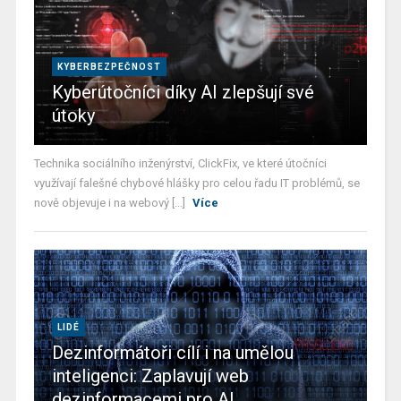
KYBERBEZPEČNOST
Kyberútočníci díky AI zlepšují své
útoky
Technika sociálního inženýrství, ClickFix, ve které útočníci
využívají falešné chybové hlášky pro celou řadu IT problémů, se
nově objevuje i na webový [...]
Více
LIDÉ
Dezinformátoři cílí i na umělou
inteligenci: Zaplavují web
dezinformacemi pro AI