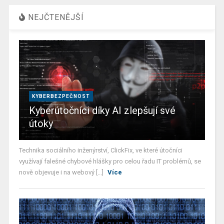
NEJČTENĚJŠÍ
KYBERBEZPEČNOST
Kyberútočníci díky AI zlepšují své
útoky
Technika sociálního inženýrství, ClickFix, ve které útočníci
využívají falešné chybové hlášky pro celou řadu IT problémů, se
nově objevuje i na webový [...]
Více