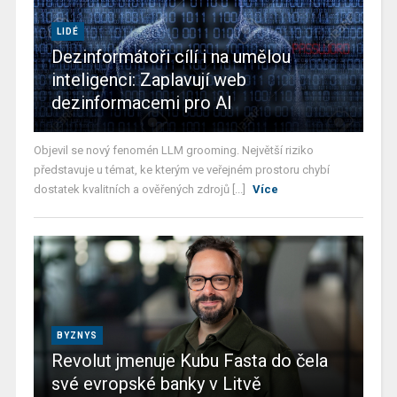
LIDÉ
Dezinformátoři cílí i na umělou
inteligenci: Zaplavují web
dezinformacemi pro AI
Objevil se nový fenomén LLM grooming. Největší riziko
představuje u témat, ke kterým ve veřejném prostoru chybí
dostatek kvalitních a ověřených zdrojů [...]
Více
BYZNYS
Revolut jmenuje Kubu Fasta do čela
své evropské banky v Litvě