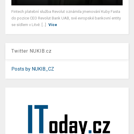
Fintech platební služba Revolut oznámila jmenování Kuby Fasta
do pozice CEO Revolut Bank UAB, své evropské bankovní entity
se sídlem v Litvě. [...]
Více
Twitter NUKIB.cz
Posts by NUKIB_CZ