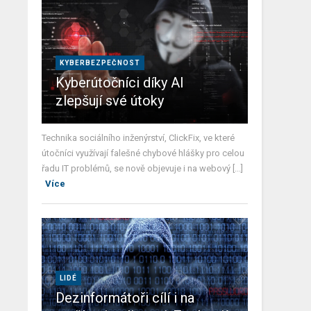
KYBERBEZPEČNOST
Kyberútočníci díky AI
zlepšují své útoky
Technika sociálního inženýrství, ClickFix, ve které
útočníci využívají falešné chybové hlášky pro celou
řadu IT problémů, se nově objevuje i na webový [...]
Více
LIDÉ
Dezinformátoři cílí i na