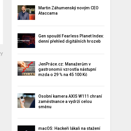
Martin Záhumenský novým CEO
Ataccama
Gen spouští Fearless Planet Index:
denní přehled digitálních hrozeb
KY
JenPráce.cz: Manažerům v
gastronomii vzrostla nástupní
mzda o 29 % na 45 100 Kč
Osobní kamera AXIS W111 chraní
zaměstnance a vydrží celou
směnu
macOS: Hackeři lákali na stažení