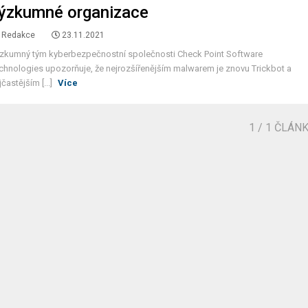
ýzkumné organizace
Redakce
23.11.2021
zkumný tým kyberbezpečnostní společnosti Check Point Software
chnologies upozorňuje, že nejrozšířenějším malwarem je znovu Trickbot a
jčastějším [...]
Více
1
/ 1 ČLÁN