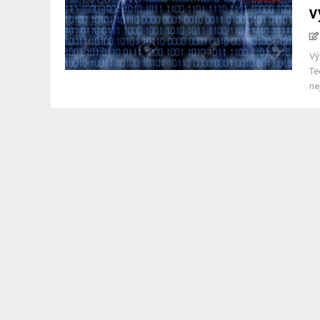
v
Vý
Te
ne