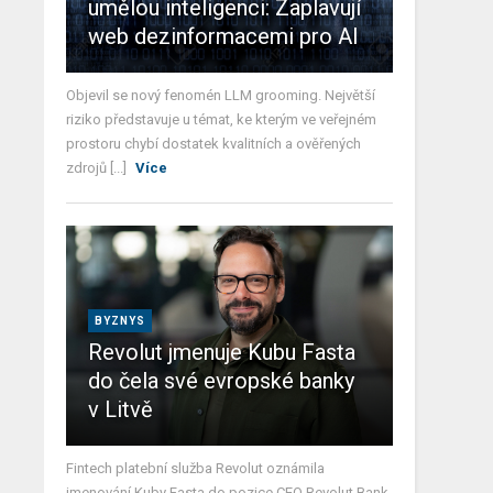
umělou inteligenci: Zaplavují
web dezinformacemi pro AI
Objevil se nový fenomén LLM grooming. Největší
riziko představuje u témat, ke kterým ve veřejném
prostoru chybí dostatek kvalitních a ověřených
zdrojů [...]
Více
BYZNYS
Revolut jmenuje Kubu Fasta
do čela své evropské banky
v Litvě
Fintech platební služba Revolut oznámila
jmenování Kuby Fasta do pozice CEO Revolut Bank