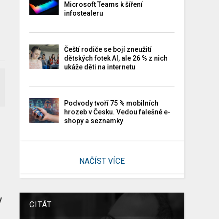
Microsoft Teams k šíření
infostealeru
Čeští rodiče se bojí zneužití
dětských fotek AI, ale 26 % z nich
ukáže děti na internetu
Podvody tvoří 75 % mobilních
hrozeb v Česku. Vedou falešné e-
shopy a seznamky
NAČÍST VÍCE
y
CITÁT