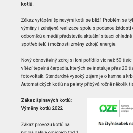
kotlů.
Zákaz vytápění špinavými kotli se blíží. Problém se t
výměny i zahájená realizace spolu s podanou žádostí o
odborníků a médií představila aktuální situaci ohledně 
spotřebitelů i možnosti změny zdrojů energie.
Nový obnovitelný zdroj si loni pořídilo víc než 50 tis
vítězí tepelná čerpadla, kterých se instaluje přes 20 t
fotovoltaik. Standardně vysoký zájem je o kamna a krb
Automatických kotlů na pelety přibývá ročně několik tis
Zákaz špinavých kotlů:
Výměny kotlů 2022
Zákaz provozu kotlů na
pevná paliva emisních tříd 1