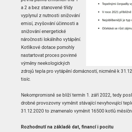
a 2 a bez stanovené třídy
vyplynul z nutnosti snižování
emisí, zvyšování účinnosti a
snižování energetické
náročnosti lokálního vytápění.
Kotlíkové dotace pomohly
nastartovat proces povinné
výměny neekologických
zdrojů tepla pro vytápění domácností, nicméně k 31.1
tisíc.
Nekompromisně se blíží termín 1. září 2022, tedy po
drobné provozovny vyměnit stávající nevyhovující teplo
31.12.2020 to znamenalo vyměnit 16500 kotlů měsíčně.
Rozhodnutí na základě dat, financí i pocitu