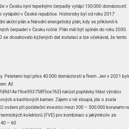
že v Česku nyní tepelnými čerpadly vytápí 130.000 domácností.
 vytápění v České republice. Historicky byl od roku 2017
ní akční plán a Národní energetický plán, kdy se přiklonili k
ných čerpadel v Česku ročně. Plán měl být splněn do roku 2030.
 se dosahovalo kýžených dat instalací a lze očekávat, že tento
vy. Peletami topí přes 40.000 domácností a firem. Jen v 2021 byl
men. Až
d14e19ce953758f5ce762} nárůst poptávky hlásí výrobci
ových a kachlových kamen. Zájem o ně stoupá, jde o zcela
 Kč ovšem při počáteční investici mezi 300 – 500.000 korunami n
h termických kolektorů (FVE) pro kombinaci s jakýmkoliv ze
í 40 – 60