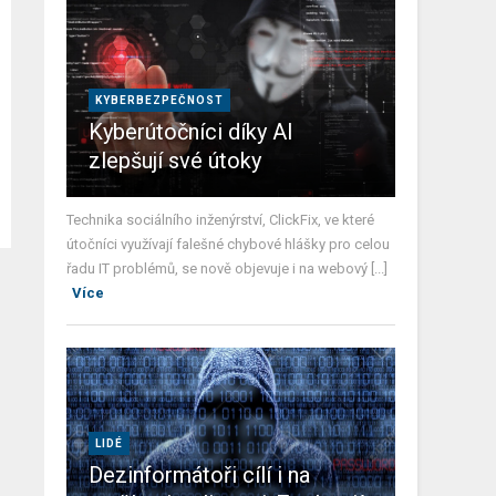
KYBERBEZPEČNOST
Kyberútočníci díky AI
zlepšují své útoky
Technika sociálního inženýrství, ClickFix, ve které
útočníci využívají falešné chybové hlášky pro celou
řadu IT problémů, se nově objevuje i na webový [...]
Více
LIDÉ
Dezinformátoři cílí i na