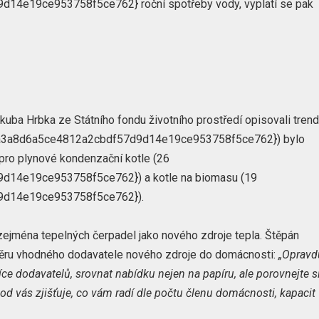
e19ce953758f5ce762} roční spotřeby vody, vyplatí se pak
ba Hrbka ze Státního fondu životního prostředí opisovali tren
113a3a8d6a5ce4812a2cbdf57d9d14e19ce953758f5ce762}) bylo
pro plynové kondenzační kotle (26
14e19ce953758f5ce762}) a kotle na biomasu (19
d14e19ce953758f5ce762}).
 zejména tepelných čerpadel jako nového zdroje tepla. Štěpán
ěru vhodného dodavatele nového zdroje do domácnosti:
„Opravd
íce dodavatelů, srovnat nabídku nejen na papíru, ale porovnejte s
t od vás zjišťuje, co vám radí dle počtu členu domácnosti, kapacit