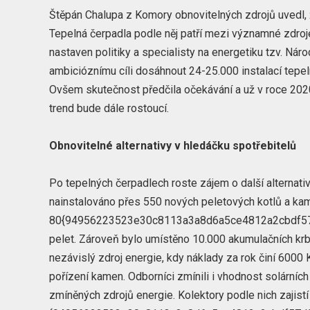
Štěpán Chalupa z Komory obnovitelných zdrojů uvedl, 
Tepelná čerpadla podle něj patří mezi významné zdroje
nastaven politiky a specialisty na energetiku tzv. Národ
ambicióznímu cíli dosáhnout 24-25.000 instalací tepel
Ovšem skutečnost předčila očekávání a už v roce 2020
trend bude dále rostoucí.
Obnovitelné alternativy v hledáčku spotřebitelů
Po tepelných čerpadlech roste zájem o další alternati
nainstalováno přes 550 nových peletových kotlů a ka
80{94956223523e30c8113a3a8d6a5ce4812a2cbdf57d9
pelet. Zároveň bylo umístěno 10.000 akumulačních krb
nezávislý zdroj energie, kdy náklady za rok činí 6000
pořízení kamen. Odborníci zmínili i vhodnost solárníc
zmíněných zdrojů energie. Kolektory podle nich zajist