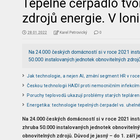
Tepelné čerpadlo tvo
zdrojů energie. V loni
28.01.2022
Karel Petrovický
0
Na 24.000 českých domácností si v roce 2021 instal
50.000 instalovaných jednotek obnovitelných zdroj
Jak technologie, a nejen AI, změní segment HR v roc
Českou technologii HAIDI proti nemocničním infekcím
Poruchy teplovodů ukazují problémy starých tepláren.
Energetika: technologie tepelných čerpadel vs. uhelné
Na 24.000 českých domácností si v roce 2021 insta
zhruba 50.000 instalovaných jednotek obnovitelnýc
obnovitelných zdrojů. Důvod je jasný – do 1. září j