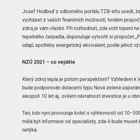
Josef Hodboď z odborného portálu TZB-info uvedl, že
vycházet z vašich finančních možností, tvrdém propočtu
zdroj je vám vlastní. Při rozhodnutí, zda volit topení na
tepelného čerpadla, doporučuje vytvořit si propočet „P
údajů spotřeby energetický ekvivalent, podle jehož výs
NZÚ 2021 – co nejdéle
Který zdroj tepla je potom perspektivní? Vzhledem k l
bude podporován dotacemi typu Nová zelená úsporám 2
alespoň 10 let aj., ovšem návratnost investice je u obn
Ten, kdo nyní provozuje kotel s výhřevností od 10–300
měla být informace od specialisty, zda-li bude muset
netýká.