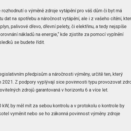
 rozhodnutí o výměně zdroje vytápění pro váš dům či byt má
 dat na spotřebu a náročnost vytápění, ale i z vašeho cítění, kte
 plyn, palivové dřevo, dřevní pelety, či elektřinu, a tedy nejspíše
orovnání nákladů na energie,“ kde zjistíte za pomocí vyplnění
ledků se budete řídit.
egislativním předpisům a náročnosti výměny, určitě ten, který
021. Z podpory vyplývají sice povinnosti typu provozovat zdro
ovitelných zdrojů garantovaná v horizontu 6 a více let.
 kW, by měl mít za sebou kontrolu a v protokolu o kontrole by
 kotel vyměnit nebo se ho zákonná povinnost výměny zdroje