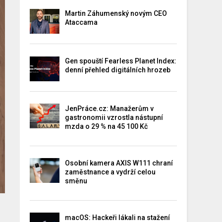
Martin Záhumenský novým CEO
Ataccama
Gen spouští Fearless Planet Index:
denní přehled digitálních hrozeb
JenPráce.cz: Manažerům v
gastronomii vzrostla nástupní
mzda o 29 % na 45 100 Kč
Osobní kamera AXIS W111 chraní
zaměstnance a vydrží celou
směnu
macOS: Hackeři lákali na stažení