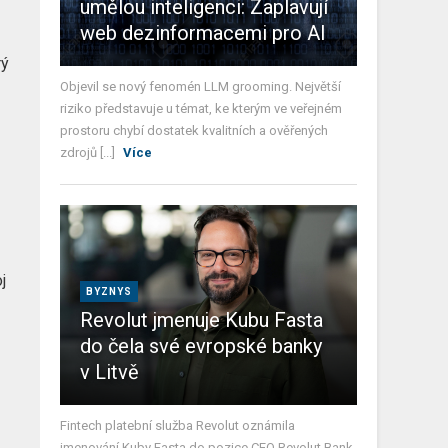
umělou inteligenci: Zaplavují
web dezinformacemi pro AI
rý
Objevil se nový fenomén LLM grooming. Největší
riziko představuje u témat, ke kterým ve veřejném
prostoru chybí dostatek kvalitních a ověřených
zdrojů [...]
Více
j
BYZNYS
Revolut jmenuje Kubu Fasta
do čela své evropské banky
v Litvě
Fintech platební služba Revolut oznámila
jmenování Kuby Fasta do pozice CEO Revolut Bank