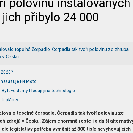
ří polovinu instalovaných
 jich přibylo 24 000
ovalo tepelné čerpadlo. Čerpadla tak tvoří polovinu ze zhruba
ů v Česku.
e 2026?
 nasazuje FN Motol
 Bytové domy hledají jiné technologie
 teplárny
lovalo tepelné čerpadlo. Čerpadla tak tvoří polovinu ze
h zdrojů v Česku. Zájem enormně roste i o další alternativ
e dle legislativy potřeba vyměnit až 300 tisíc nevyhovujících