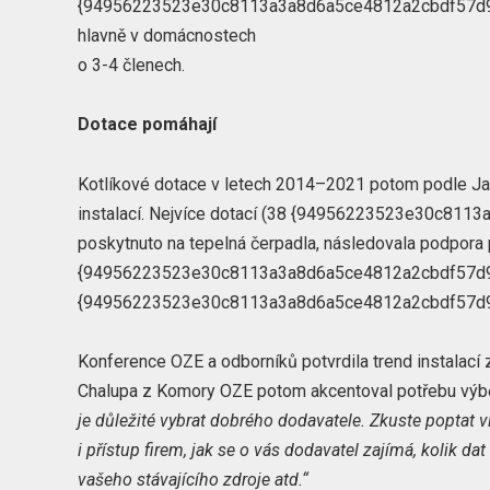
{94956223523e30c8113a3a8d6a5ce4812a2cbdf57d9d14
hlavně v domácnostech
o 3-4 členech.
Dotace pomáhají
Kotlíkové dotace v letech 2014–2021 potom podle Jaku
instalací. Nejvíce dotací (38 {94956223523e30c8
poskytnuto na tepelná čerpadla, následovala podpora 
{94956223523e30c8113a3a8d6a5ce4812a2cbdf57d9d
{94956223523e30c8113a3a8d6a5ce4812a2cbdf57d9
Konference OZE a odborníků potvrdila trend instalací
Chalupa z Komory OZE potom akcentoval potřebu výb
je důležité vybrat dobrého dodavatele. Zkuste poptat v
i přístup firem, jak se o vás dodavatel zajímá, kolik da
vašeho stávajícího zdroje atd.“