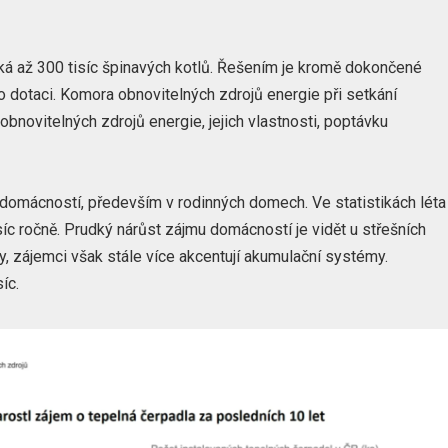
ýká až 300 tisíc špinavých kotlů. Řešením je kromě dokončené
 dotaci. Komora obnovitelných zdrojů energie při setkání
obnovitelných zdrojů energie, jejich vlastnosti, poptávku
íc domácností, především v rodinných domech. Ve statistikách léta
isíc ročně. Prudký nárůst zájmu domácností je vidět u střešních
y, zájemci však stále více akcentují akumulační systémy.
íc.