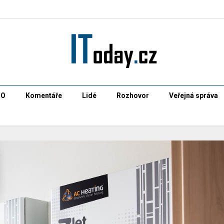
CO
Komentáře
Lidé
Rozhovor
Veřejná správa