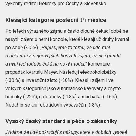
výkonný ředitel Heureky pro Čechy a Slovensko.
Klesající kategorie poslední tři měsíce
Po letech výrazného zájmu a často dlouhé čekací době se
nasytil zájem o herní konzole, které klesají už druhý kvartál
po sobě (-35%).
„Připisujeme to tomu, že kdo měl
o některou z nejnovějších konzolí zájem, už si ji pořídil
a nyní jednoduše čeká na nový model,“
komentuje
propadák kvartálu Mayer. Následují elektrokoloběžky
(-30 %) a investiční zlato (-30%). Klesal i zájem i ve
velkých kategoriích jako automatické kávovary a chytré
hodinky (-22%), notebooky (-18%) a sluchátka (-16%).
Nedařilo se ani robotickým vysavačům (-8%).
Vysoký český standard a péče o zákazníky
„Vidíme, že lidé pokračují s nákupy, které v dobách vysoké