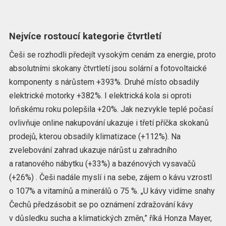
Nejvíce rostoucí kategorie čtvrtletí
Češi se rozhodli předejít vysokým cenám za energie, proto
absolutními skokany čtvrtletí jsou solární a fotovoltaické
komponenty s nárůstem +393%. Druhé místo obsadily
elektrické motorky +382%. I elektrická kola si oproti
loňskému roku polepšila +20%. Jak nezvykle teplé počasí
ovlivňuje online nakupování ukazuje i třetí příčka skokanů
prodejů, kterou obsadily klimatizace (+112%). Na
zvelebování zahrad ukazuje nárůst u zahradního
a ratanového nábytku (+33%) a bazénových vysavačů
(+26%) . Češi nadále myslí i na sebe, zájem o kávu vzrostl
o 107% a vitamínů a minerálů o 75 %. „U kávy vidíme snahy
Čechů předzásobit se po oznámení zdražování kávy
v důsledku sucha a klimatických změn,” říká Honza Mayer,