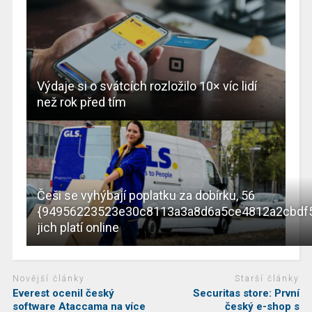
Výdaje si o svátcích rozložilo 10× víc lidí
než rok před tím
Češi se vyhýbají poplatku za dobírku, 56
{94956223523e30c8113a3a8d6a5ce4812a2cbdf
jich platí online
Novější články
Starší články
Everest ocenil český
Securitas store: První
software Ataccama na více
český e-shop s