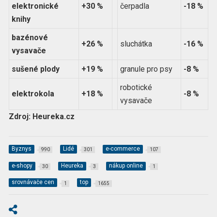
elektronické
+30 %
čerpadla
-18 %
knihy
bazénové
+26 %
sluchátka
-16 %
vysavače
sušené plody
+19 %
granule pro psy
-8 %
robotické
elektrokola
+18 %
-8 %
vysavače
Zdroj: Heureka.cz
Byznys
Lidé
e-commerce
990
301
107
e-shopy
Heureka
nákup online
30
3
1
srovnávače cen
top
1
1655