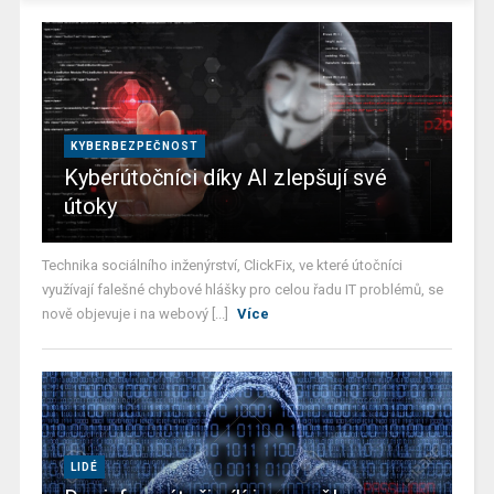
KYBERBEZPEČNOST
Kyberútočníci díky AI zlepšují své
útoky
Technika sociálního inženýrství, ClickFix, ve které útočníci
využívají falešné chybové hlášky pro celou řadu IT problémů, se
nově objevuje i na webový [...]
Více
LIDÉ