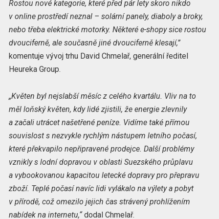
Rostou nové kategorie, které před pár lety skoro nikdo
v online prostředí neznal – solární panely, diaboly a broky,
nebo třeba elektrické motorky. Některé e-shopy sice rostou
dvouciferně, ale současně jiné dvouciferně klesají,”
komentuje vývoj trhu David Chmelař, generální ředitel
Heureka Group.
„Květen byl nejslabší měsíc z celého kvartálu. Vliv na to
měl loňský květen, kdy lidé zjistili, že energie zlevnily
a začali utrácet našetřené peníze. Vidíme také přímou
souvislost s nezvykle rychlým nástupem letního počasí,
které překvapilo nepřipravené prodejce. Další problémy
vznikly s lodní dopravou v oblasti Suezského průplavu
a vybookovanou kapacitou letecké dopravy pro přepravu
zboží. Teplé počasí navíc lidi vylákalo na výlety a pobyt
v přírodě, což omezilo jejich čas strávený prohlížením
nabídek na internetu,“
dodal Chmelař.