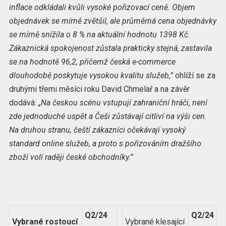
inflace odkládali kvůli vysoké pořizovací ceně. Objem
objednávek se mírně zvětšil, ale průměrná cena objednávky
se mírně snížila o 8 % na aktuální hodnotu 1398 Kč.
Zákaznická spokojenost zůstala prakticky stejná, zastavila
se na hodnotě 96,2, přičemž česká e-commerce
dlouhodobě poskytuje vysokou kvalitu služeb,”
ohlíží se za
druhými třemi měsíci roku David Chmelař a na závěr
dodává:
„Na českou scénu vstupují zahraniční hráči, není
zde jednoduché uspět a Češi zůstávají citliví na výši cen.
Na druhou stranu, čeští zákazníci očekávají vysoký
standard online služeb, a proto s pořizováním dražšího
zboží volí raději české obchodníky.”
Q2/24
Q2/24
Vybrané rostoucí
Vybrané klesající