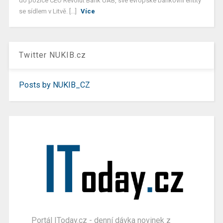
do pozice CEO Revolut Bank UAB, své evropské bankovní entity
se sídlem v Litvě. [...]
Více
Twitter NUKIB.cz
Posts by NUKIB_CZ
Portál IToday.cz - denní dávka novinek z