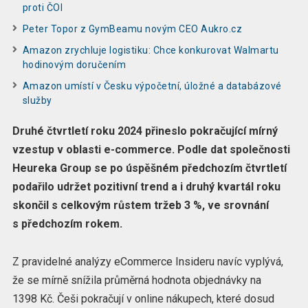
proti ČOI
Peter Topor z GymBeamu novým CEO Aukro.cz
Amazon zrychluje logistiku: Chce konkurovat Walmartu
hodinovým doručením
Amazon umístí v Česku výpočetní, úložné a databázové
služby
Druhé čtvrtletí roku 2024 přineslo pokračující mírný
vzestup v oblasti e-commerce. Podle dat společnosti
Heureka Group se po úspěšném předchozím čtvrtletí
podařilo udržet pozitivní trend a i druhý kvartál roku
skončil s celkovým růstem tržeb 3 %, ve srovnání
s předchozím rokem.
Z pravidelné analýzy eCommerce Insideru navíc vyplývá,
že se mírně snížila průměrná hodnota objednávky na
1398 Kč. Češi pokračují v online nákupech, které dosud