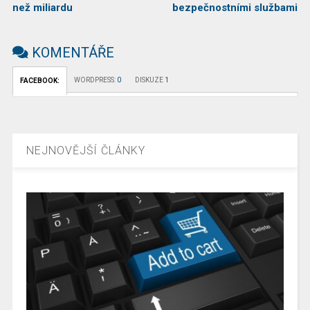
než miliardu
bezpečnostními službami
KOMENTÁŘE
WORDPRESS:
0
DISKUZE
1
FACEBOOK:
NEJNOVĚJŠÍ ČLÁNKY