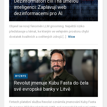
Dezinformátoři cílí i na umělou
inteligenci: Zaplavují web
dezinformacemi pro AI
Objevil se nový fenomén LLM grooming. Největší riziko
představuje u témat, ke kterým ve veřejném prostoru chybí
dostatek kvalitních a ověřených zdrojů [...]
Více
BYZNYS
Revolut jmenuje Kubu Fasta do čela
své evropské banky v Litvě
Fintech platební služba Revolut oznámila jmenování Kuby Fasta