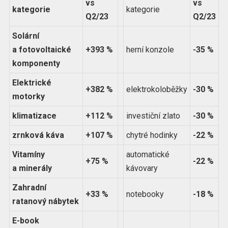
vs
vs
kategorie
kategorie
Q2/23
Q2/23
Solární
a fotovoltaické
+393 %
herní konzole
-35 %
komponenty
Elektrické
+382 %
elektrokoloběžky
-30 %
motorky
klimatizace
+112 %
investiční zlato
-30 %
zrnková káva
+107 %
chytré hodinky
-22 %
Vitamíny
automatické
+75 %
-22 %
a minerály
kávovary
Zahradní
+33 %
notebooky
-18 %
ratanový nábytek
E-book