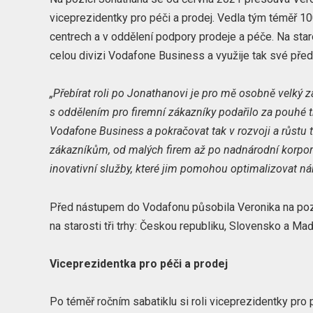
viceprezidentky pro péči a prodej. Vedla tým téměř 100
centrech a v oddělení podpory prodeje a péče. Na staro
celou divizi Vodafone Business a využije tak své pře
„Přebírat roli po Jonathanovi je pro mě osobně velký 
s oddělením pro firemní zákazníky podařilo za pouhé tř
Vodafone Business a pokračovat tak v rozvoji a růstu
zákazníkům, od malých firem až po nadnárodní korporac
inovativní služby, které jim pomohou optimalizovat nák
Před nástupem do Vodafonu působila Veronika na pozi
na starosti tři trhy: Českou republiku, Slovensko a Ma
Viceprezidentka pro péči a prodej
Po téměř ročním sabatiklu si roli viceprezidentky pro