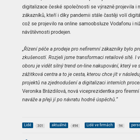
digitalizace české společnosti se výrazně projevila i 
zákazníků, kteří i díky pandemii stále častěji volí digitá
což se projevilo na online samoobsluze Vodafonu i ni
návštěvnosti prodejen.
„Řízení péče a prodeje pro nefiremní zákazníky bylo p
zkušeností. Rozjeli jsme transformaci retailové sítě.
I 
oboru je vidět silný trend on-line nakupování, který v
zážitková centra a to je cesta, kterou chce jít v násle
projektů na zjednodušení a digitalizaci interních proc
Veronika Brázdilová, nová viceprezidentka pro firemní
naváže a přeji jí po návratu hodně úspěchů.“
Lidé
aktuálně
Lidé ve firmách
pers
301
494
94