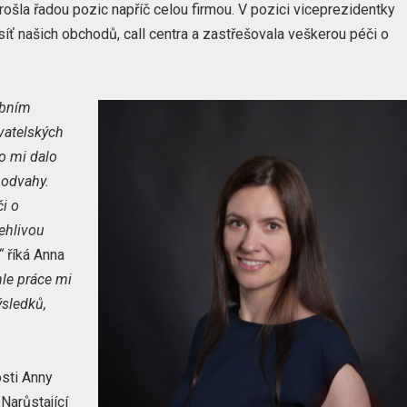
rošla řadou pozic napříč celou firmou. V pozici viceprezidentky
 síť našich obchodů, call centra a zastřešovala veškerou péči o
obním
vatelských
o mi dalo
 odvahy.
i o
ehlivou
“
říká Anna
hle práce mi
ýsledků,
osti Anny
Narůstající