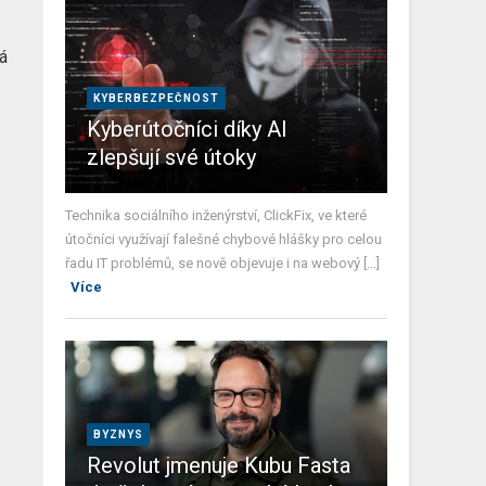
rá
KYBERBEZPEČNOST
Kyberútočníci díky AI
zlepšují své útoky
Technika sociálního inženýrství, ClickFix, ve které
útočníci využívají falešné chybové hlášky pro celou
řadu IT problémů, se nově objevuje i na webový [...]
Více
BYZNYS
Revolut jmenuje Kubu Fasta