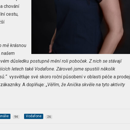
na chování
lní cestu,
žší
ro mě krásnou
v našem
e svém důsledku postupně mění roli poboček. Z nich se stávají
dujících letech také Vodafone. Zároveň jsme
spustili několik
esů.“
vysvětluje své skoro roční působení v oblasti péče a prode
 zákazníky. A doplňuje:
„Věřím, že Anička skvěle na tyto aktivity
onálie
Vodafone
94
26