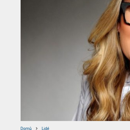
Domů
Lidé