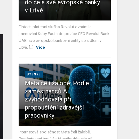
do čela své evropské banky
v Litvě
Fintech platební služba Revolut oznámila
jmenování Kuby Fasta do pozice CEO Revolut Bank
UAB, své evropské bankovní entity se sídlem v
Litvě. [...]
Více
BYZNYS
Meta čelí žalobě: Podle
zaměstnanců AI
zvýhodňovala při
propouštění zdravější
pracovníky
Internetová společnost Meta čelí žalobě.
Zaměstnanci tvrdí, že AI zvýhodňovala při