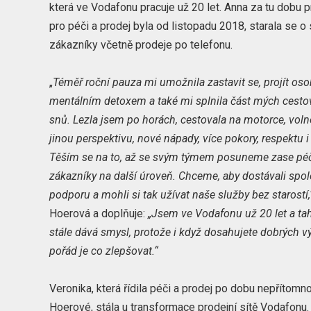
která ve Vodafonu pracuje už 20 let. Anna za tu dobu p
pro péči a prodej byla od listopadu 2018, starala se o
zákazníky včetně prodeje po telefonu.
„
Téměř roční pauza mi umožnila zastavit se, projít os
mentálním detoxem a také mi splnila část mých cesto
snů. Lezla jsem po horách, cestovala na motorce, voln
jinou perspektivu, nové nápady, více pokory, respektu i
Těším se na to, až se svým týmem posuneme zase péč
zákazníky na další úroveň. Chceme, aby dostávali spol
podporu a mohli si tak užívat naše služby bez starostí,
Hoerová a doplňuje:
„Jsem ve Vodafonu už 20 let a ta
stále dává smysl, protože i když dosahujete dobrých v
pořád je co zlepšovat.“
Veronika, která řídila péči a prodej po dobu nepřítomn
Hoerové, stála u transformace prodejní sítě Vodafonu. 