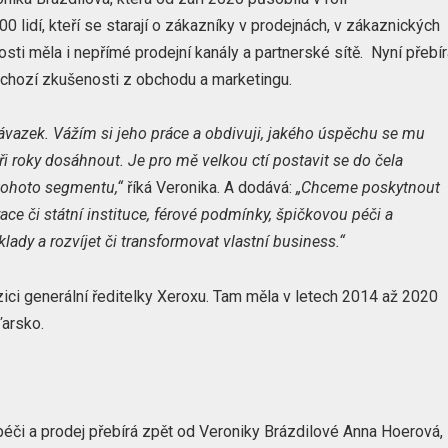
0 lidí, kteří se starají o zákazníky v prodejnách, v zákaznických
sti měla i nepřímé prodejní kanály a partnerské sítě. Nyní přebí
dchozí zkušenosti z obchodu a marketingu.
závazek. Vážím si jeho práce a obdivuji, jakého úspěchu se mu
i roky dosáhnout. Je pro mě velkou ctí postavit se do čela
 tohoto segmentu,“
říká Veronika. A dodává:
„Chceme poskytnout
e či státní instituce, férové podmínky, špičkovou péči a
lady a rozvíjet či transformovat vlastní business.“
ci generální ředitelky Xeroxu. Tam měla v letech 2014 až 2020
ďarsko.
 péči a prodej přebírá zpět od Veroniky Brázdilové Anna Hoerová,