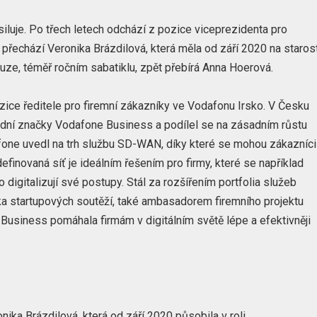
luje. Po třech letech odchází z pozice viceprezidenta pro
 přechází Veronika Brázdilová, která měla od září 2020 na staros
auze, téměř ročním sabatiklu, zpět přebírá Anna Hoerová.
ice ředitele pro firemní zákazníky ve Vodafonu Irsko. V Česku
árodní značky Vodafone Business a podílel se na zásadním růstu
afone uvedl na trh službu SD-WAN, díky které se mohou zákazníci
finovaná síť je ideálním řešením pro firmy, které se například
digitalizují své postupy. Stál za rozšířením portfolia služeb
lika startupových soutěží, také ambasadorem firemního projektu
usiness pomáhala firmám v digitálním světě lépe a efektivněji
ka Brázdilová, která od září 2020 působila v roli