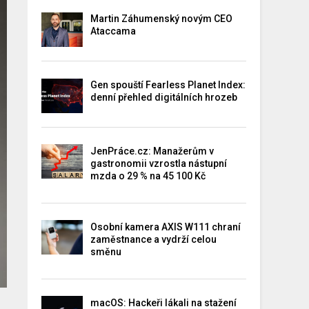
Martin Záhumenský novým CEO
Ataccama
Gen spouští Fearless Planet Index:
denní přehled digitálních hrozeb
JenPráce.cz: Manažerům v
gastronomii vzrostla nástupní
mzda o 29 % na 45 100 Kč
Osobní kamera AXIS W111 chraní
zaměstnance a vydrží celou
směnu
macOS: Hackeři lákali na stažení