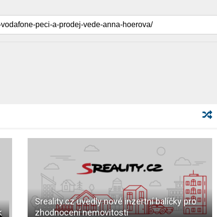
Sreality.cz uvedly nové inzertní balíčky pro
k
zhodnocení nemovitosti