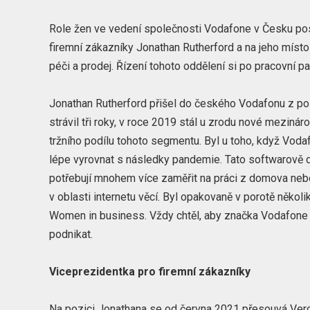
Role žen ve vedení společnosti Vodafone v Česku posi
firemní zákazníky Jonathan Rutherford a na jeho místo
péči a prodej. Řízení tohoto oddělení si po pracovní p
Jonathan Rutherford přišel do českého Vodafonu z poz
strávil tři roky, v roce 2019 stál u zrodu nové mezin
tržního podílu tohoto segmentu. Byl u toho, když Vod
lépe vyrovnat s následky pandemie. Tato softwarově de
potřebují mnohem více zaměřit na práci z domova nebo 
v oblasti internetu věcí. Byl opakovaně v porotě něko
Women in business. Vždy chtěl, aby značka Vodafone B
podnikat.
Viceprezidentka pro firemní zákazníky
Na pozici Jonathana se od června 2021 přesouvá Veroni