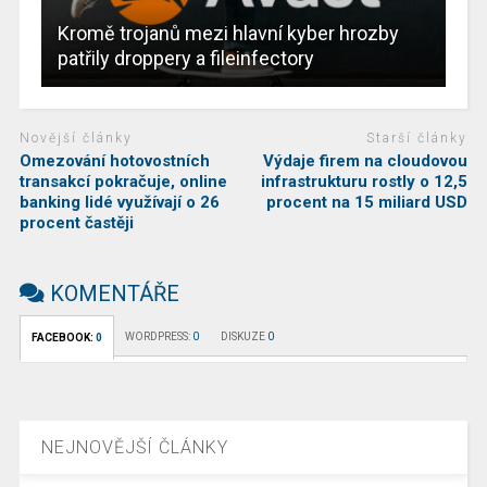
Kromě trojanů mezi hlavní kyber hrozby
patřily droppery a fileinfectory
Novější články
Starší články
Omezování hotovostních
Výdaje firem na cloudovou
transakcí pokračuje, online
infrastrukturu rostly o 12,5
banking lidé využívají o 26
procent na 15 miliard USD
procent častěji
KOMENTÁŘE
WORDPRESS:
0
DISKUZE
0
FACEBOOK:
0
NEJNOVĚJŠÍ ČLÁNKY