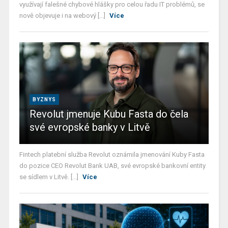
využívají falešné chybové hlášky pro celou řadu IT problémů, se
nově objevuje i na webový [...]
Více
BYZNYS
Revolut jmenuje Kubu Fasta do čela
své evropské banky v Litvě
Fintech platební služba Revolut oznámila jmenování Kuby Fasta
do pozice CEO Revolut Bank UAB, své evropské bankovní entity
se sídlem v Litvě. [...]
Více