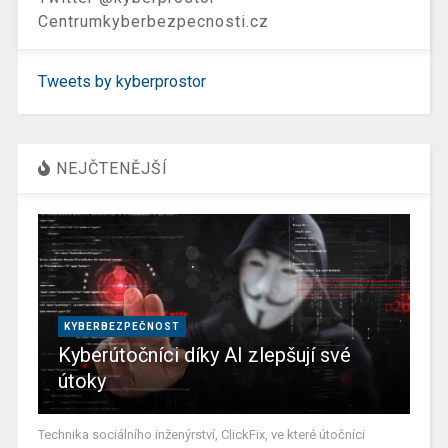
Centrumkyberbezpecnosti.cz
Tweets by kyberprostor
NEJČTENĚJŠÍ
KYBERBEZPEČNOST
Kyberútočníci díky AI zlepšují své
útoky
Technika sociálního inženýrství, ClickFix, ve které útočníci