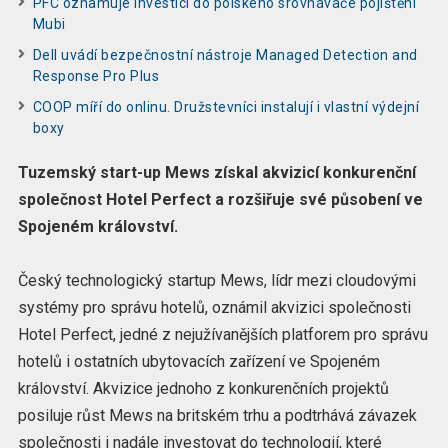
PFC oznamuje investici do polského srovnávače pojištění
Mubi
Dell uvádí bezpečnostní nástroje Managed Detection and
Response Pro Plus
COOP míří do onlinu. Družstevníci instalují i vlastní výdejní
boxy
Tuzemský start-up Mews získal akvizicí konkurenční
společnost Hotel Perfect a rozšiřuje své působení ve
Spojeném království.
Český technologický startup Mews, lídr mezi cloudovými
systémy pro správu hotelů, oznámil akvizici společnosti
Hotel Perfect, jedné z nejužívanějších platforem pro správu
hotelů i ostatních ubytovacích zařízení ve Spojeném
království. Akvizice jednoho z konkurenčních projektů
posiluje růst Mews na britském trhu a podtrhává závazek
společnosti i nadále investovat do technologií, které