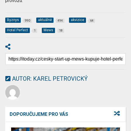
provozu.
Byznys
aktuálně
akvizice
990
494
64
Hotel Perfect
Mews
1
18
AUTOR:
KAREL PETROVICKÝ
DOPORUČUJEME PRO VÁS