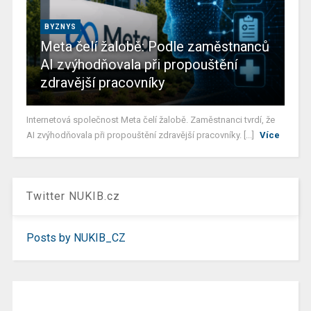
BYZNYS
Meta čelí žalobě: Podle zaměstnanců
AI zvýhodňovala při propouštění
zdravější pracovníky
Internetová společnost Meta čelí žalobě. Zaměstnanci tvrdí, že
AI zvýhodňovala při propouštění zdravější pracovníky. [...]
Více
Twitter NUKIB.cz
Posts by NUKIB_CZ