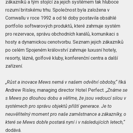
zákazníků a tým stojící za jejich systémem tak hluboce
rozumí britskému trhu. Společnost byla založena v
Cornwallu v roce 1992 a od té doby postavila obsáhlé
portfolio softwarových produktů, které zahrnuje systém
pro rezervace, správu obchodních kanálů, komunikaci s
hosty a dynamickou cenotvorbu. Seznam jejich zákazníků
po celém Spojeném království zahrnuje luxusní hotely,
resorty, lázně, golfové kluby, konferenční centra a další
zařízení.
„Růst a inovace Mews nemá v našem odvětví obdoby,“
říká
Andrew Risley, managing director Hotel Perfect.
„Známe se
s Mews po dlouhou dobu a věříme, že jsou vedoucí silou v
systémech pro správu objektů příští generace. Je to
neuvěřitelný moment pro naše zaměstnance a zákazníky, o
které se Mews dobře postará nyní i v následujících letech,“
dodává.