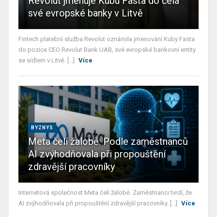
Revolut jmenuje Kubu Fasta do čela
své evropské banky v Litvě
Fintech platební služba Revolut oznámila jmenování Kuby Fasta
do pozice CEO Revolut Bank UAB, své evropské bankovní entity
se sídlem v Litvě. [...]
Více
BYZNYS
Meta čelí žalobě: Podle zaměstnanců
AI zvýhodňovala při propouštění
zdravější pracovníky
Internetová společnost Meta čelí žalobě. Zaměstnanci tvrdí, že
AI zvýhodňovala při propouštění zdravější pracovníky. [...]
Více