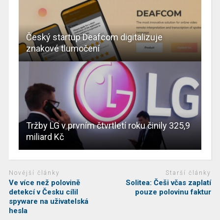
Český startup Deafcom digitalizuje
znakové tlumočení
Tržby LG v prvním čtvrtletí roku činily 325,9
miliard Kč
Novější články
Starší články
Ve více než polovině
Solitea: Češi včas zaplatí
detekcí v Česku cílil
pouze polovinu faktur
spyware na uživatelská
hesla