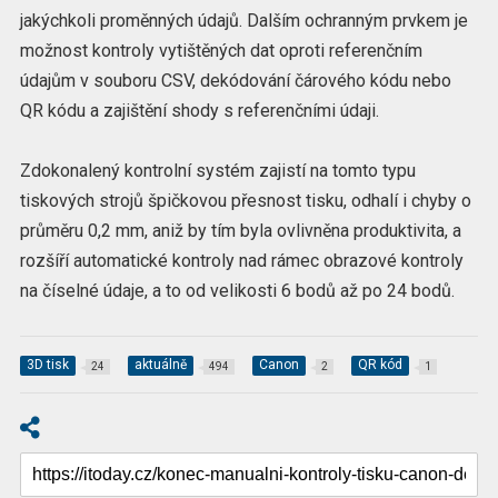
jakýchkoli proměnných údajů. Dalším ochranným prvkem je
možnost kontroly vytištěných dat oproti referenčním
údajům v souboru CSV, dekódování čárového kódu nebo
QR kódu a zajištění shody s referenčními údaji.
Zdokonalený kontrolní systém zajistí na tomto typu
tiskových strojů špičkovou přesnost tisku, odhalí i chyby o
průměru 0,2 mm, aniž by tím byla ovlivněna produktivita, a
rozšíří automatické kontroly nad rámec obrazové kontroly
na číselné údaje, a to od velikosti 6 bodů až po 24 bodů.
3D tisk
aktuálně
Canon
QR kód
24
494
2
1