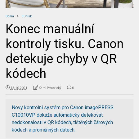
Domů
3D tisk
Konec manuální
kontroly tisku. Canon
detekuje chyby v QR
kódech
13.10.2021
Karel Petrovický
0
Nový kontrolní systém pro Canon imagePRESS
C10010VP dokáže automaticky detekovat
nedokonalosti v QR kódech, tištěných čárových
kódech a proměnných datech.