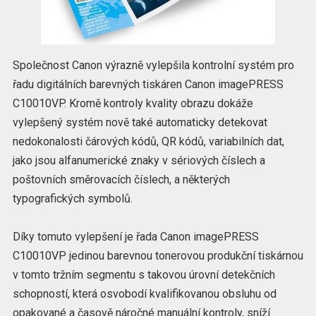
Společnost Canon výrazně vylepšila kontrolní systém pro
řadu digitálních barevných tiskáren Canon imagePRESS
C10010VP. Kromě kontroly kvality obrazu dokáže
vylepšený systém nově také automaticky detekovat
nedokonalosti čárových kódů, QR kódů, variabilních dat,
jako jsou alfanumerické znaky v sériových číslech a
poštovních směrovacích číslech, a některých
typografických symbolů.
Díky tomuto vylepšení je řada Canon imagePRESS
C10010VP jedinou barevnou tonerovou produkční tiskárnou
v tomto tržním segmentu s takovou úrovní detekčních
schopností, která osvobodí kvalifikovanou obsluhu od
opakované a časově náročné manuální kontroly, sníží