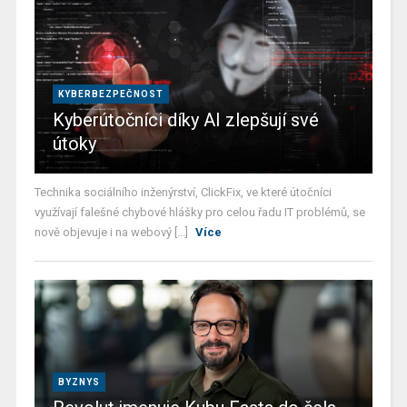
KYBERBEZPEČNOST
Kyberútočníci díky AI zlepšují své
útoky
Technika sociálního inženýrství, ClickFix, ve které útočníci
využívají falešné chybové hlášky pro celou řadu IT problémů, se
nově objevuje i na webový [...]
Více
BYZNYS