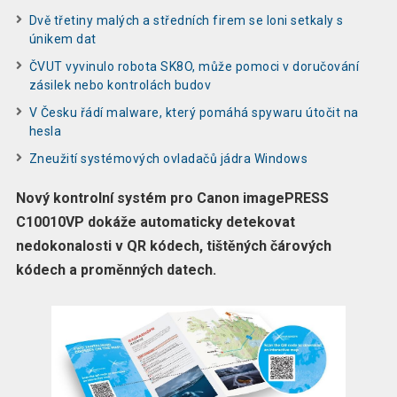
Dvě třetiny malých a středních firem se loni setkaly s
únikem dat
ČVUT vyvinulo robota SK8O, může pomoci v doručování
zásilek nebo kontrolách budov
V Česku řádí malware, který pomáhá spywaru útočit na
hesla
Zneužití systémových ovladačů jádra Windows
Nový kontrolní systém pro Canon imagePRESS
C10010VP dokáže automaticky detekovat
nedokonalosti v QR kódech, tištěných čárových
kódech a proměnných datech.