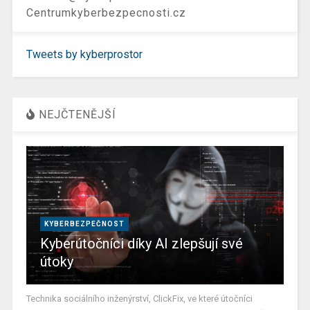
Centrumkyberbezpecnosti.cz
Tweets by kyberprostor
NEJČTENĚJŠÍ
KYBERBEZPEČNOST
Kyberútočníci díky AI zlepšují své
útoky
Technika sociálního inženýrství, ClickFix, ve které útočníci