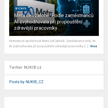
BYZNYS
Meta čelí žalobě: Podle zaměstnanců
AI zvýhodňovala při propouštění
zdravější pracovníky
Internetová společnost Meta čelí žalobě. Zaměstnanci tvrdí, že
AI zvýhodňovala při propouštění zdravější pracovníky. [...]
Více
Twitter NUKIB.cz
Posts by NUKIB_CZ