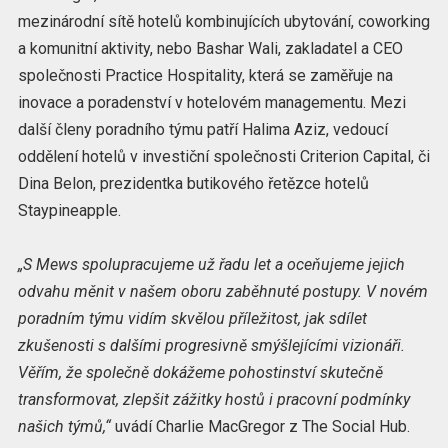
mezinárodní sítě hotelů kombinujících ubytování, coworking
a komunitní aktivity, nebo Bashar Wali, zakladatel a CEO
společnosti Practice Hospitality, která se zaměřuje na
inovace a poradenství v hotelovém managementu. Mezi
další členy poradního týmu patří Halima Aziz, vedoucí
oddělení hotelů v investiční společnosti Criterion Capital, či
Dina Belon, prezidentka butikového řetězce hotelů
Staypineapple.
„S Mews spolupracujeme už řadu let a oceňujeme jejich
odvahu měnit v našem oboru zaběhnuté postupy. V novém
poradním týmu vidím skvělou příležitost, jak sdílet
zkušenosti s dalšími progresivně smýšlejícími vizionáři.
Věřím, že společně dokážeme pohostinství skutečně
transformovat, zlepšit zážitky hostů i pracovní podmínky
našich týmů,“
uvádí Charlie MacGregor z The Social Hub.