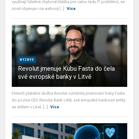
využívají falešné chybové hlášky pro celou řadu IT problémů, se
nově objevuje i na webový [...]
Více
BYZNYS
Revolut jmenuje Kubu Fasta do čela
své evropské banky v Litvě
Fintech platební služba Revolut oznámila jmenování Kuby Fasta
do pozice CEO Revolut Bank UAB, své evropské bankovní entity
se sídlem v Litvě. [...]
Více