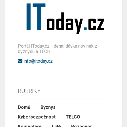
Portál IToday.cz - denní dávka novinek z
byznysu a TECH
info@itoday.cz
RUBRIKY
Domů
Byznys
Kyberbezpečnost
TELCO
Komentáře
Lidé
Rozhovor