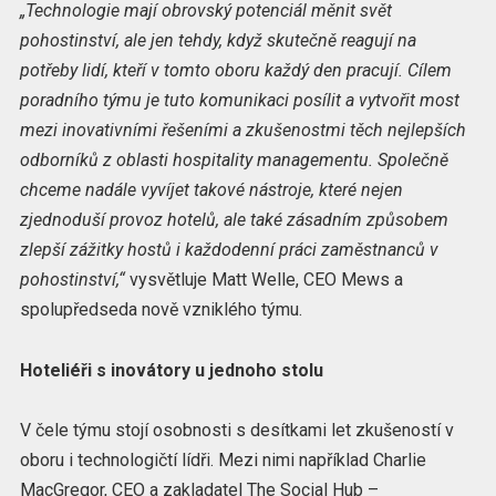
„Technologie mají obrovský potenciál měnit svět
pohostinství, ale jen tehdy, když skutečně reagují na
potřeby lidí, kteří v tomto oboru každý den pracují. Cílem
poradního týmu je tuto komunikaci posílit a vytvořit most
mezi inovativními řešeními a zkušenostmi těch nejlepších
odborníků z oblasti hospitality managementu. Společně
chceme nadále vyvíjet takové nástroje, které nejen
zjednoduší provoz hotelů, ale také zásadním způsobem
zlepší zážitky hostů i každodenní práci zaměstnanců v
pohostinství,“
vysvětluje Matt Welle, CEO Mews a
spolupředseda nově vzniklého týmu.
Hoteliéři s inovátory u jednoho stolu
V čele týmu stojí osobnosti s desítkami let zkušeností v
oboru i technologičtí lídři. Mezi nimi například Charlie
MacGregor, CEO a zakladatel The Social Hub –