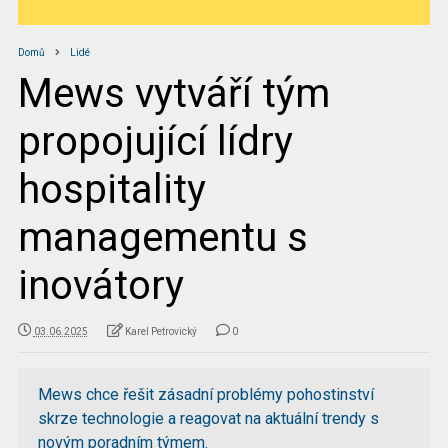
Domů
Lidé
Mews vytváří tým
propojující lídry
hospitality
managementu s
inovátory
03.06.2025
Karel Petrovický
0
Mews chce řešit zásadní problémy pohostinství
skrze technologie a reagovat na aktuální trendy s
novým poradním týmem.