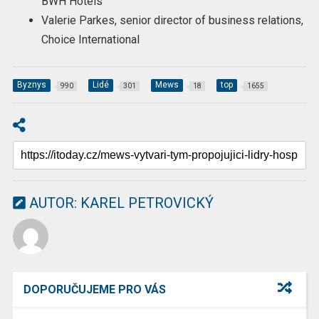
BWH Hotels
Valerie Parkes, senior director of business relations,
Choice International
Byznys
Lidé
Mews
top
990
301
18
1655
AUTOR:
KAREL PETROVICKÝ
DOPORUČUJEME PRO VÁS