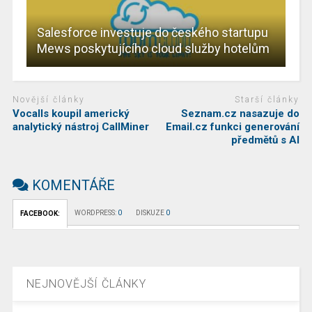
Salesforce investuje do českého startupu
Mews poskytujícího cloud služby hotelům
Novější články
Starší články
Vocalls koupil americký
Seznam.cz nasazuje do
analytický nástroj CallMiner
Email.cz funkci generování
předmětů s AI
KOMENTÁŘE
WORDPRESS:
0
DISKUZE
0
FACEBOOK:
NEJNOVĚJŠÍ ČLÁNKY