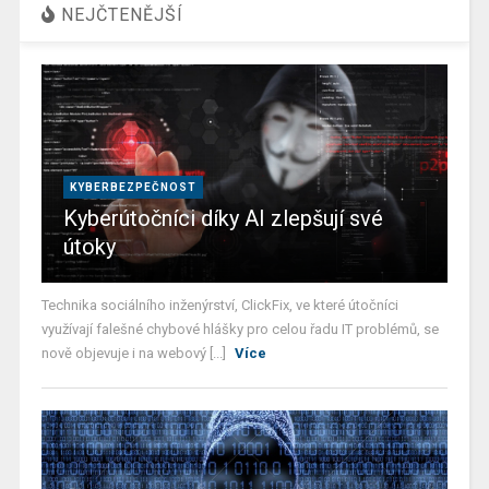
NEJČTENĚJŠÍ
KYBERBEZPEČNOST
Kyberútočníci díky AI zlepšují své
útoky
Technika sociálního inženýrství, ClickFix, ve které útočníci
využívají falešné chybové hlášky pro celou řadu IT problémů, se
nově objevuje i na webový [...]
Více