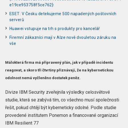
e19ce953758f5ce762}
ESET: V Česku detekujeme 500 napadených poštovních
serverů
Huawei vstupuje na trh s produkty pro kancelář
Firemní zákazníci mají v Alze nově dvouletou záruku na
vše
Málokterá firma má připravený plán, jak v případě incidentu
reagovat, a skoro tři čtvrtiny přiznávají, že na kybernetickou
odolnost nemá vyčleněno dostatek peněz.
Divize IBM Security zveřejnila výsledky celosvětové
studie, která se zabývá tím, co všechno musí společnosti
řešit, pokud chtějí být kyberneticky odolné. Podle studie
provedené institutem Ponemon a financované organizací
IBM Resilient 77