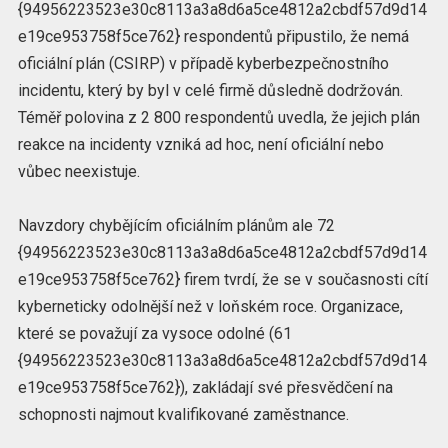
{94956223523e30c8113a3a8d6a5ce4812a2cbdf57d9d14
e19ce953758f5ce762} respondentů připustilo, že nemá
oficiální plán (CSIRP) v případě kyberbezpečnostního
incidentu, který by byl v celé firmě důsledně dodržován.
Téměř polovina z 2 800 respondentů uvedla, že jejich plán
reakce na incidenty vzniká ad hoc, není oficiální nebo
vůbec neexistuje.
Navzdory chybějícím oficiálním plánům ale 72
{94956223523e30c8113a3a8d6a5ce4812a2cbdf57d9d14
e19ce953758f5ce762} firem tvrdí, že se v současnosti cítí
kyberneticky odolnější než v loňském roce. Organizace,
které se považují za vysoce odolné (61
{94956223523e30c8113a3a8d6a5ce4812a2cbdf57d9d14
e19ce953758f5ce762}), zakládají své přesvědčení na
schopnosti najmout kvalifikované zaměstnance.