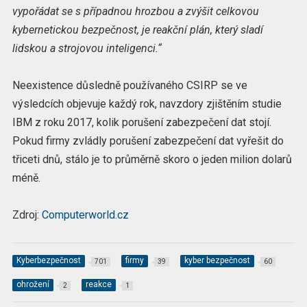
vypořádat se s případnou hrozbou a zvýšit celkovou
kybernetickou bezpečnost, je reakční plán, který sladí
lidskou a strojovou inteligenci.“
Neexistence důsledně používaného CSIRP se ve
výsledcích objevuje každý rok, navzdory zjištěním studie
IBM z roku 2017, kolik porušení zabezpečení dat stojí.
Pokud firmy zvládly porušení zabezpečení dat vyřešit do
třiceti dnů, stálo je to průměrně skoro o jeden milion dolarů
méně.
Zdroj:
Computerworld.cz
Kyberbezpečnost
firmy
kyber bezpečnost
701
39
60
ohrožení
reakce
2
1