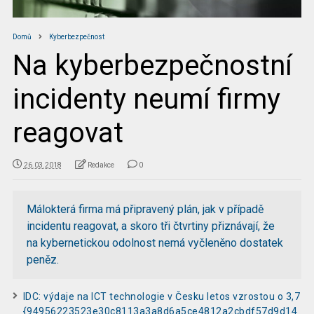
Domů
Kyberbezpečnost
Na kyberbezpečnostní
incidenty neumí firmy
reagovat
26.03.2018
Redakce
0
Málokterá firma má připravený plán, jak v případě
incidentu reagovat, a skoro tři čtvrtiny přiznávají, že
na kybernetickou odolnost nemá vyčleněno dostatek
peněz.
IDC: výdaje na ICT technologie v Česku letos vzrostou o 3,7
{94956223523e30c8113a3a8d6a5ce4812a2cbdf57d9d14