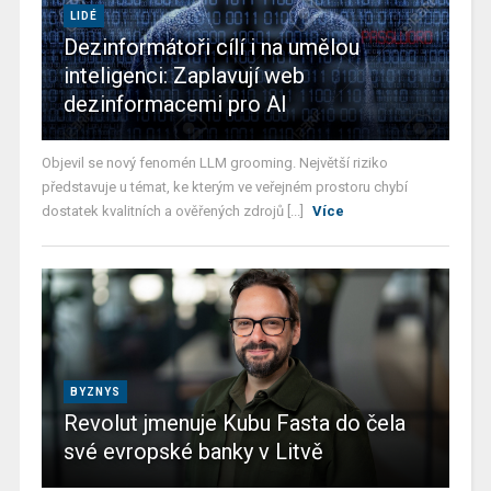
LIDÉ
Dezinformátoři cílí i na umělou
inteligenci: Zaplavují web
dezinformacemi pro AI
Objevil se nový fenomén LLM grooming. Největší riziko
představuje u témat, ke kterým ve veřejném prostoru chybí
dostatek kvalitních a ověřených zdrojů [...]
Více
BYZNYS
Revolut jmenuje Kubu Fasta do čela
své evropské banky v Litvě