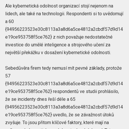
Ale kybernetická odolnost organizací stojí nejenom na
lidech, ale také na technologii. Respondenti si to uvědomují
a 60
{94956223523e30c8113a3a8d6a5ce4812a2cbdf57d9d14
e19ce953758f5ce762} z nich považuje nedostatečné
investice do umělé inteligence a strojového učení za
největší překážku v dosažení kybernetické odolnosti.
Sebedůvěra firem tedy nemusí mít pevné základy, protože
57
{94956223523e30c8113a3a8d6a5ce4812a2cbdf57d9d14
e19ce953758f5ce762} respondentů ve studii prohlásilo,
že se incidenty dnes řeší déle a 65
{94956223523e30c8113a3a8d6a5ce4812a2cbdf57d9d14
e19ce953758f5ce762} uvedlo, že se závažnost útoků
zvyšuje. To jsou přitom klíčové faktory, které mají na