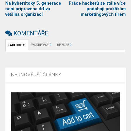
Na kyberútoky 5. generace
Práce hackerů se stále více
není připravena drtivá
podobají praktikám
většina organizací
marketingových firem
KOMENTÁŘE
WORDPRESS:
0
DISKUZE
0
FACEBOOK:
NEJNOVĚJŠÍ ČLÁNKY