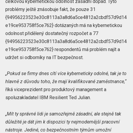
celkovou kybernetickou odolnost zásadní dopad. Tyto
problémy ještě znásobuje fakt, že pouze 31
{94956223523e30c8113a3a8d6a5ce4812a2cbdf57d9d14
e19ce953758f5ce762} dotázaných má na kybernetickou
odolnost přidělený dostatečný rozpočet a 77
{94956223523e30c8113a3a8d6a5ce4812a2cbdf57d9d14
e19ce953758f5ce762} respondentů má problém najít a
udržet si odborníky na IT bezpečnost.
„Pokud se firmy dnes cítí více kyberneticky odolné, tak je to
hlavně z důvodu toho, že mají kvalifikované zaměstnance,“
říká viceprezident pro produktový management a
spoluzakladatel IBM Resilient Ted Julian.
„Mít ty správné lidi je samozřejmě zásadní, ale stejně tak
důležité je dát jim k dispozici ty nejmodernější pracovní
nástroje. Jediné, co bezpečnostním týmům umožní