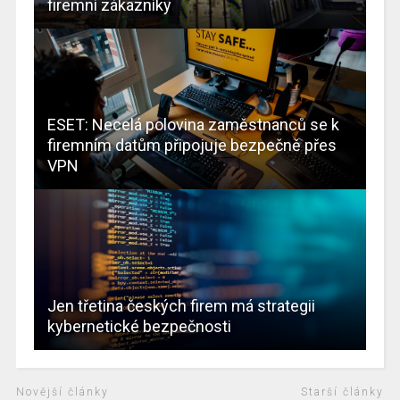
firemní zákazníky
ESET: Necelá polovina zaměstnanců se k
firemním datům připojuje bezpečně přes
VPN
Jen třetina českých firem má strategii
kybernetické bezpečnosti
Novější články
Starší články