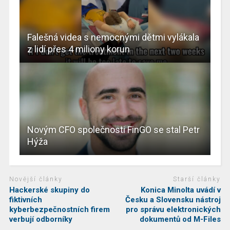
Falešná videa s nemocnými dětmi vylákala
z lidí přes 4 miliony korun
Novým CFO společnosti FinGO se stal Petr
Hýža
Novější články
Starší články
Hackerské skupiny do
Konica Minolta uvádí v
fiktivních
Česku a Slovensku nástroj
kyberbezpečnostních firem
pro správu elektronických
verbují odborníky
dokumentů od M-Files