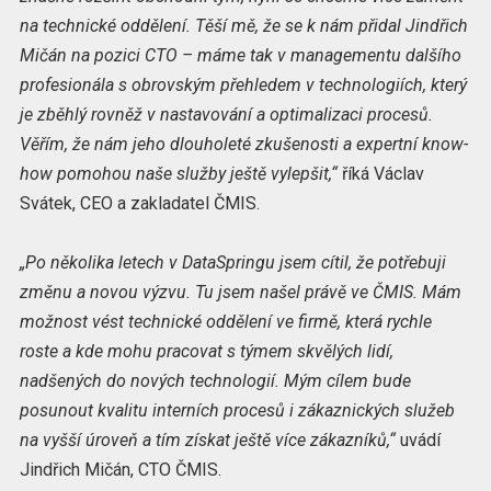
na technické oddělení. Těší mě, že se k nám přidal Jindřich
Mičán na pozici CTO – máme tak v managementu dalšího
profesionála s obrovským přehledem v technologiích, který
je zběhlý rovněž v nastavování a optimalizaci procesů.
Věřím, že nám jeho dlouholeté zkušenosti a expertní know-
how pomohou naše služby ještě vylepšit,“
říká Václav
Svátek, CEO a zakladatel ČMIS.
„Po několika letech v DataSpringu jsem cítil, že potřebuji
změnu a novou výzvu. Tu jsem našel právě ve ČMIS. Mám
možnost vést technické oddělení ve firmě, která rychle
roste a kde mohu pracovat s týmem skvělých lidí,
nadšených do nových technologií. Mým cílem bude
posunout kvalitu interních procesů i zákaznických služeb
na vyšší úroveň a tím získat ještě více zákazníků,“
uvádí
Jindřich Mičán, CTO ČMIS.