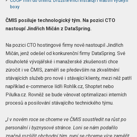
COOP míří do onlinu. Družstevníci instalují i vlastní výdejní
boxy
ČMIS posiluje technologický tým. Na pozici CTO
nastoupí Jindřich Mičán z DataSpring.
Na pozici CTO hostingové firmy nově nastoupil Jindřich
Mičán, jenž odešel od konkurenční firmy DataSpring. Své
dlouholeté vývojářské i manažerské zkušenosti chce
zúročit i ve ČMIS, zaměří se především na zkvalitnění
stávajících služeb pro nové i stávající klienty, mezi něž patří
například e-commerce lídři Rohlík.cz, Shoptet nebo
Pilulka.cz. Rovněž se bude věnovat optimalizaci interních
procesů a posilování stávajícího technického týmu.
„I v novém roce se chceme ve ČMIS soustředit na růst po
personální i byznysové stránce. Loni se nám podařilo
značně rozšířit obchodní tým, nyní se chceme více zaměřit