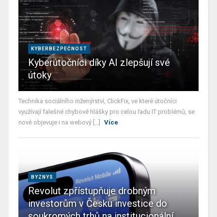
KYBERBEZPEČNOST
Kyberútočníci díky AI zlepšují své
útoky
Technika sociálního inženýrství, ClickFix, ve které útočníci
využívají falešné chybové hlášky pro celou řadu IT problémů, se
nově objevuje i na webový [...]
Více
BYZNYS
Revolut zpřístupňuje drobným
investorům v Česku investice do
soukromých trhů na institucionální