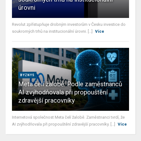
úrovni
Revolut zpřístupňuje drobným investorům v Česku investice do
soukromých trhů na institucionální úrovni. [...]
Více
BYZNYS
Meta čelí žalobě: Podle zaměstnanců
AI zvýhodňovala při propouštění
zdravější pracovníky
Internetová společnost Meta čelí žalobě. Zaměstnanci tvrdí, že
AI zvýhodňovala při propouštění zdravější pracovníky. [...]
Více