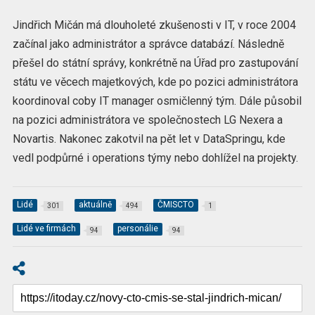
Jindřich Mičán má dlouholeté zkušenosti v IT, v roce 2004
začínal jako administrátor a správce databází. Následně
přešel do státní správy, konkrétně na Úřad pro zastupování
státu ve věcech majetkových, kde po pozici administrátora
koordinoval coby IT manager osmičlenný tým. Dále působil
na pozici administrátora ve společnostech LG Nexera a
Novartis. Nakonec zakotvil na pět let v DataSpringu, kde
vedl podpůrné i operations týmy nebo dohlížel na projekty.
Lidé
aktuálně
ČMISCTO
301
494
1
Lidé ve firmách
personálie
94
94