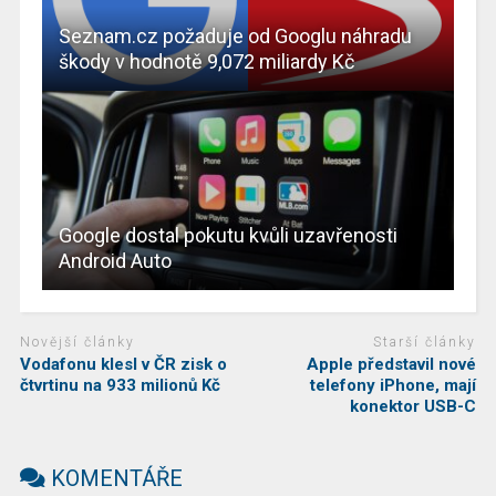
Seznam.cz požaduje od Googlu náhradu
škody v hodnotě 9,072 miliardy Kč
Google dostal pokutu kvůli uzavřenosti
Android Auto
Novější články
Starší články
Vodafonu klesl v ČR zisk o
Apple představil nové
čtvrtinu na 933 milionů Kč
telefony iPhone, mají
konektor USB-C
KOMENTÁŘE