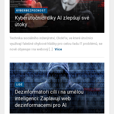
KYBERBEZPEČNOST
Kyberútočníci díky AI zlepšují své
útoky
Technika sociálního inženýrství, ClickFix, ve které útočníci
využívají falešné chybové hlášky pro celou řadu IT problémů, se
nově objevuje i na webový [...]
Více
LIDÉ
Dezinformátoři cílí i na umělou
inteligenci: Zaplavují web
dezinformacemi pro AI