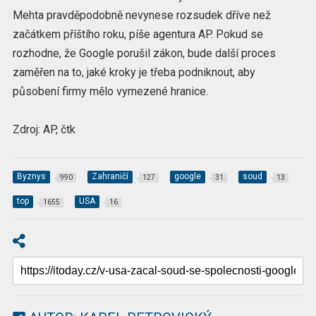
Mehta pravděpodobně nevynese rozsudek dříve než
začátkem příštího roku, píše agentura AP. Pokud se
rozhodne, že Google porušil zákon, bude další proces
zaměřen na to, jaké kroky je třeba podniknout, aby
působení firmy mělo vymezené hranice.
Zdroj: AP, čtk
Byznys
Zahraničí
google
soud
990
127
31
13
top
USA
1655
16