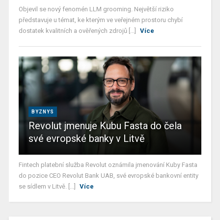
Objevil se nový fenomén LLM grooming. Největší riziko
představuje u témat, ke kterým ve veřejném prostoru chybí
dostatek kvalitních a ověřených zdrojů [...]
Více
BYZNYS
Revolut jmenuje Kubu Fasta do čela
své evropské banky v Litvě
Fintech platební služba Revolut oznámila jmenování Kuby Fasta
do pozice CEO Revolut Bank UAB, své evropské bankovní entity
se sídlem v Litvě. [...]
Více