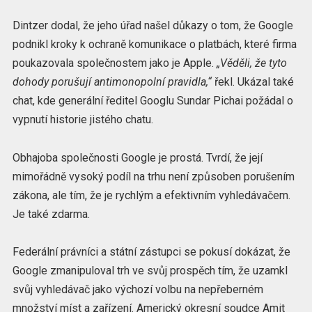
Dintzer dodal, že jeho úřad našel důkazy o tom, že Google
podnikl kroky k ochraně komunikace o platbách, které firma
poukazovala společnostem jako je Apple.
„Věděli, že tyto
dohody porušují antimonopolní pravidla,“
řekl. Ukázal také
chat, kde generální ředitel Googlu Sundar Pichai požádal o
vypnutí historie jistého chatu.
Obhajoba společnosti Google je prostá. Tvrdí, že její
mimořádně vysoký podíl na trhu není způsoben porušením
zákona, ale tím, že je rychlým a efektivním vyhledávačem.
Je také zdarma.
Federální právníci a státní zástupci se pokusí dokázat, že
Google zmanipuloval trh ve svůj prospěch tím, že uzamkl
svůj vyhledávač jako výchozí volbu na nepřeberném
množství míst a zařízení. Americký okresní soudce Amit