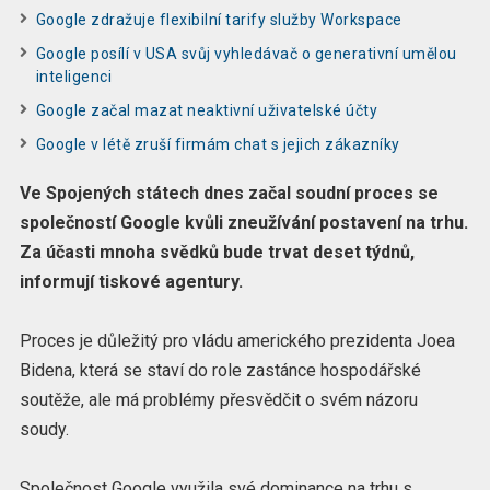
Google zdražuje flexibilní tarify služby Workspace
Google posílí v USA svůj vyhledávač o generativní umělou
inteligenci
Google začal mazat neaktivní uživatelské účty
Google v létě zruší firmám chat s jejich zákazníky
Ve Spojených státech dnes začal soudní proces se
společností Google kvůli zneužívání postavení na trhu.
Za účasti mnoha svědků bude trvat deset týdnů,
informují tiskové agentury.
Proces je důležitý pro vládu amerického prezidenta Joea
Bidena, která se staví do role zastánce hospodářské
soutěže, ale má problémy přesvědčit o svém názoru
soudy.
Společnost Google využila své dominance na trhu s