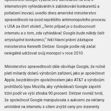
internetovým vyhledáváním k zablokování konkurentů a
potlačení inovací, uvedlo dnes americké ministerstvo
spravedlnosti na úvod největšího antimonopolního procesu
v USA za čtvrt století.
„Tento případ je o budoucnosti
internetu a o tom, zda vyhledávač Google bude někdy čelit
smysluplné konkurenci,“
řekl hlavní právní zástupce
ministerstva Kenneth Dintzer. Google podle něj začal
nelegálně udržovat svůj monopol v roce 2010.
Ministerstvo spravedlnosti dále obviňuje Google, že ročně
platí miliardy dolarů výrobcům zařízení, jako je společnost
Apple, bezdrátovým společnostem jako AT&T a výrobcům
prohlížečů typu Mozilla, aby vyhledávači Google zajistili
tržní podíl ve výši zhruba 90 procent. Dintzer rovněž tvrdí,
že společnost Google manipulovala s aukcemi za reklamy
umístěné na internetu s cílem zvýšit ceny pro inzerenty.