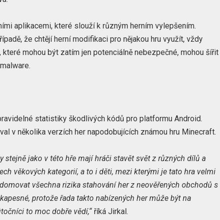
ími aplikacemi, které slouží k různým herním vylepšením.
ípadě, že chtějí herní modifikaci pro nějakou hru využít, vždy
kace, které mohou být zatím jen potenciálně nebezpečné, mohou šířit
 malware.
pravidelné statistiky škodlivých kódů pro platformu Android.
oval v několika verzích her napodobujících známou hru Minecraft.
stejně jako v této hře mají hráči stavět svět z různých dílů a
ch věkových kategorií, a to i děti, mezi kterými je tato hra velmi
vědomovat všechna rizika stahování her z neověřených obchodů s
 kapesné, protože řada takto nabízených her může být na
točníci to moc dobře vědí,“
říká Jirkal.