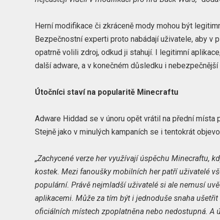
Herní modifikace či zkráceně mody mohou být legitimn
Bezpečnostní experti proto nabádají uživatele, aby v př
opatrně volili zdroj, odkud ji stahují. I legitimní apli
další adware, a v konečném důsledku i nebezpečnější
Útočníci staví na popularitě Minecraftu
Adware Hiddad se v únoru opět vrátil na přední místa 
Stejně jako v minulých kampaních se i tentokrát objev
„Zachycené verze her využívají úspěchu Minecraftu, kdy 
kostek. Mezi fanoušky mobilních her patří uživatelé vše
populární. Právě nejmladší uživatelé si ale nemusí u
aplikacemi. Může za tím být i jednoduše snaha ušetřit
oficiálních místech zpoplatněna nebo nedostupná. A ú