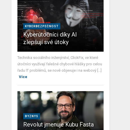
KYBERBEZPEČNOST
Kyberútočníci díky AI
zlepšují své útoky
Technika sociálního inženýrství, ClickFix, ve které
útočníci využívají falešné chybové hlášky pro celou
řadu IT problémů, se nově objevuje i na webový [...]
Více
BYZNYS
Revolut jmenuje Kubu Fasta