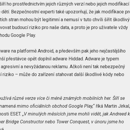
 šíří ho prostřednictvím jejich různých verzí nebo jejich modifikací
ě dětí. Bezpečnostní experti také upozorňují, že jak modifikace pr
ích stran mohou být legitimní a nemusí v tuto chvíli šířit škodlivý
ovat budoucí riziko pro naše data, a proto je pro uživatele vždy
chodu Google Play.
ware na platformě Android, a především pak jeho nejčastějšího
ší přestávce opět doplnil adware Hiddad. Adware je typem
e agresivní a nevyžádanou reklamu. Ačkoli není tak nebezpečný
í riziko – může do zařízení stahovat další škodlivé kódy nebo
eužívá různé verze více či méně známých mobilních her. Šíří se
 znamená mimo oficiálních obchod Google Play,
“ říká Martin Jirkal
nosti ESET.
„V minulých měsících jsme mohli vidět, jak Andreed 
 her Bridge Constructor nebo Tower Conquest, v únoru jsme ho
á.