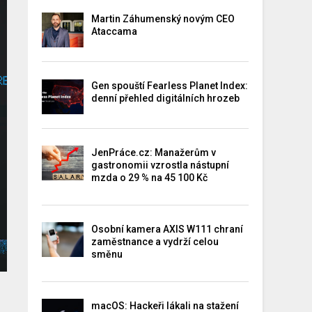
Martin Záhumenský novým CEO
Ataccama
Gen spouští Fearless Planet Index:
denní přehled digitálních hrozeb
JenPráce.cz: Manažerům v
gastronomii vzrostla nástupní
mzda o 29 % na 45 100 Kč
Osobní kamera AXIS W111 chraní
zaměstnance a vydrží celou
směnu
macOS: Hackeři lákali na stažení