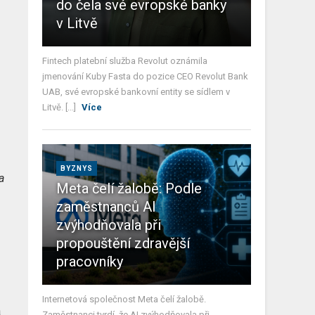
do čela své evropské banky
v Litvě
Fintech platební služba Revolut oznámila
jmenování Kuby Fasta do pozice CEO Revolut Bank
UAB, své evropské bankovní entity se sídlem v
Litvě. [...]
Více
BYZNYS
a
Meta čelí žalobě: Podle
zaměstnanců AI
zvýhodňovala při
propouštění zdravější
pracovníky
Internetová společnost Meta čelí žalobě.
a
Zaměstnanci tvrdí, že AI zvýhodňovala při