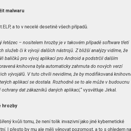
žit malwaru
t.ELP, a to v necelé desetině všech případů.
 řetězec – nositelem hrozby je v takovém případě software třetí
ch služeb či k vývoji dalších nástrojů. Z bližší analýzy vidíme, že
ři balíčků pro vývoj aplikací pro Android a podstrčil dalším
pravená knihovna byla automaticky zahrnuta do nových verzí
jejich vývojářů. V tuto chvíli nevidíme, že by modifikovaná knihovn
kterých aplikací se dostala. Rozhodně se to ale může v budoucnu
í ochrany dat zákazníků daných aplikací,“
vysvětluje Jirkal.
é hrozby
ný kvůli tomu, že není tolik invazivní jako jiné kybernetické
ní. I přesto by mu ale měli věnovat pozornost, a to s ohledem n