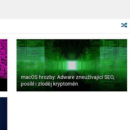
macOS hrozby: Adware zneužívající SEO,
posílil i zloděj kryptoměn