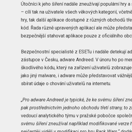
Útočníci k jeho šíření nadále zneužívají populární hry a
– cílí tak na uživatele všech věkových kategorií, včetn
hry, tak další aplikace dostupné z různých obchodů třet
kód. Řada různě upravených aplikací ale může představ
bezpečnější stahovat aplikace pouze z oficiálního ob
Bezpečnostní specialisté z ESETu i nadále detekují ad
zástupce v Česku, adware Andreed. V únoru ho po men
škodlivého kódu, který na zařízení uživatelů zobrazuj
jako jiný malware, i adware může představovat vážnějš
sbírat údaje o chování uživatelů na internetu.
„Pro adware Andreed je typické, že ke svému šíření zn
pak prostřednictvím jednoho obchodu třetí strany, to
vedoucí analytického týmu v pražské pobočce společ
svému šíření zneužíval například modifikované verze
nejčastěji viděli v modifikaci pro hru Back Wars,“
dodáv