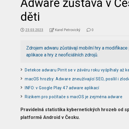
Adware zůstává v Čes
děti
23.03.2023
Karel Petrovický
0
Zdrojem adwaru zůstávají mobilní hry a modifikace 
aplikace a hry z neoficiálních zdrojů.
Detekce adwaru Pirrit se v závěru roku vyšplhaly až 
macOS hrozby: Adware zneužívající SEO, posílil i zlo
INFO: v Google Play 47 adware aplikací
Rizikem pro počítače s macOS je zejména adware
Pravidelná statistika kybernetických hrozeb od s
platformě Android v Česku.