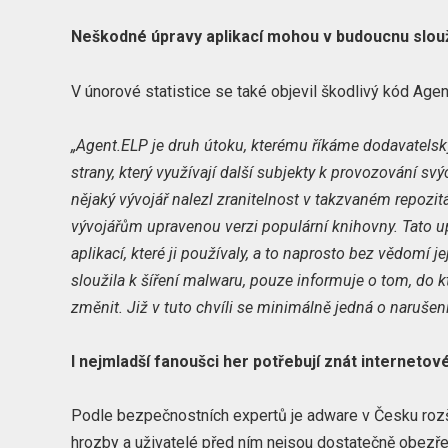
Neškodné úpravy aplikací mohou v budoucnu slou
V únorové statistice se také objevil škodlivý kód Agen
„Agent.ELP je druh útoku, kterému říkáme dodavatelský
strany, který využívají další subjekty k provozování svý
nějaký vývojář nalezl zranitelnost v takzvaném repozitá
vývojářům upravenou verzi populární knihovny. Tato u
aplikací, které ji používaly, a to naprosto bez vědomí 
sloužila k šíření malwaru, pouze informuje o tom, do 
změnit. Již v tuto chvíli se minimálně jedná o narušen
I nejmladší fanoušci her potřebují znát internetov
Podle bezpečnostních expertů je adware v Česku rozšíře
hrozby a uživatelé před ním nejsou dostatečně obezřet