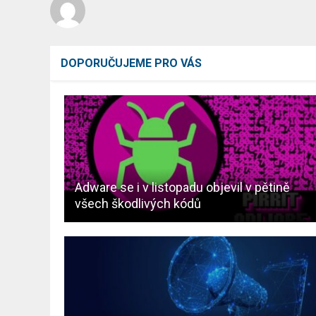
DOPORUČUJEME PRO VÁS
Adware se i v listopadu objevil v pětině
všech škodlivých kódů