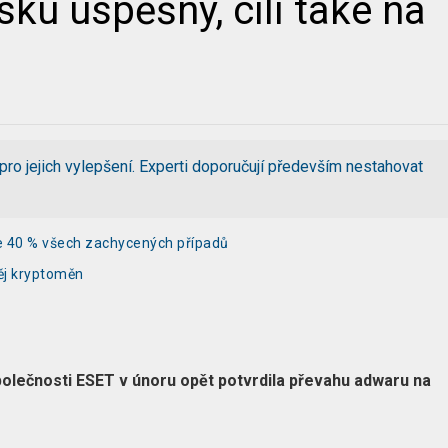
ku úspěšný, cílí také na
pro jejich vylepšení. Experti doporučují především nestahovat
ke 40 % všech zachycených případů
děj kryptoměn
polečnosti ESET v únoru opět potvrdila převahu adwaru na