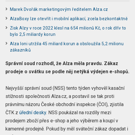
Marek Dvořák marketingovým ředitelem Alza.cz
AlzaBoxy lze otevřít i mobilní aplikací, zcela bezkontaktně
Zisk Alzy v roce 2022 klesl na 654 milionů Kč, o rok dřív to
bylo 2,5 miliardy korun
Alza loni utržila 45 miliard korun a obsloužila 5,2 milionu
zákazníků
Správní soud rozhodl, že Alza měla pravdu. Zákaz
prodeje o svátku se podle něj netýká výdejen e-shopů.
Nejvyšší správní soud (NSS) tento týden vyhověl kasační
stížnosti společnosti Alza.cz, a postavil se tak proti
právnímu názoru České obchodní inspekce (ČOI), zjistila
ČTK z
úřední desky
. NSS poukázal na rozdíly mezi
prodejem zboží přes e-shop a jeho výběrem a koupí v
kamenné prodejně. Pokud by měl sváteční zákaz dopadat i