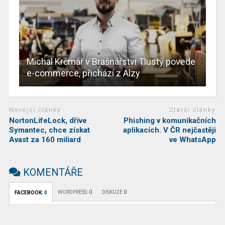
Michal Krčmář v Brašnářství Tlustý povede
e-commerce, přichází z Alzy
Novější články
Starší články
NortonLifeLock, dříve
Phishing v komunikačních
Symantec, chce získat
aplikacích. V ČR nejčastěji
Avast za 160 miliard
ve WhatsApp
KOMENTÁŘE
WORDPRESS:
0
DISKUZE
0
FACEBOOK:
0