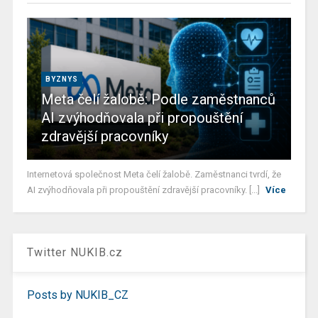
BYZNYS
Meta čelí žalobě: Podle zaměstnanců
AI zvýhodňovala při propouštění
zdravější pracovníky
Internetová společnost Meta čelí žalobě. Zaměstnanci tvrdí, že
AI zvýhodňovala při propouštění zdravější pracovníky. [...]
Více
Twitter NUKIB.cz
Posts by NUKIB_CZ