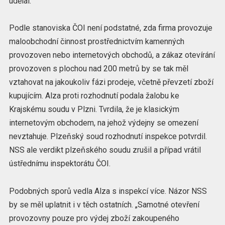
udělal.
Podle stanoviska ČOI není podstatné, zda firma provozuje
maloobchodní činnost prostřednictvím kamenných
provozoven nebo internetových obchodů, a zákaz otevírání
provozoven s plochou nad 200 metrů by se tak měl
vztahovat na jakoukoliv fázi prodeje, včetně převzetí zboží
kupujícím. Alza proti rozhodnutí podala žalobu ke
Krajskému soudu v Plzni. Tvrdila, že je klasickým
internetovým obchodem, na jehož výdejny se omezení
nevztahuje. Plzeňský soud rozhodnutí inspekce potvrdil.
NSS ale verdikt plzeňského soudu zrušil a případ vrátil
ústřednímu inspektorátu ČOI.
Podobných sporů vedla Alza s inspekcí více. Názor NSS
by se měl uplatnit i v těch ostatních. „Samotné otevření
provozovny pouze pro výdej zboží zakoupeného