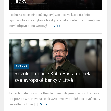
útoky
Technika sociálního inženýrství, ClickFix, ve které útočníci
využívají falešné chybové hlášky pro celou řadu IT problémů, se
nově objevuje i na webový [...]
Více
BYZNYS
Revolut jmenuje Kubu Fasta do čela
své evropské banky v Litvě
Fintech platební služba Revolut oznámila jmenování Kuby Fasta
do pozice CEO Revolut Bank UAB, své evropské bankovní entity
se sídlem v Litvě. [...]
Více