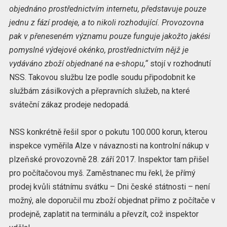
objednáno prostřednictvím internetu, představuje pouze
jednu z fází prodeje, a to nikoli rozhodující. Provozovna
pak v přeneseném významu pouze funguje jakožto jakési
pomyslné výdejové okénko, prostřednictvím nějž je
vydáváno zboží objednané na e-shopu,“
stojí v rozhodnutí
NSS. Takovou službu lze podle soudu připodobnit ke
službám zásilkových a přepravních služeb, na které
sváteční zákaz prodeje nedopadá.
NSS konkrétně řešil spor o pokutu 100.000 korun, kterou
inspekce vyměřila Alze v návaznosti na kontrolní nákup v
plzeňské provozovně 28. září 2017. Inspektor tam přišel
pro počítačovou myš. Zaměstnanec mu řekl, že přímý
prodej kvůli státnímu svátku – Dni české státnosti – není
možný, ale doporučil mu zboží objednat přímo z počítače v
prodejně, zaplatit na terminálu a převzít, což inspektor