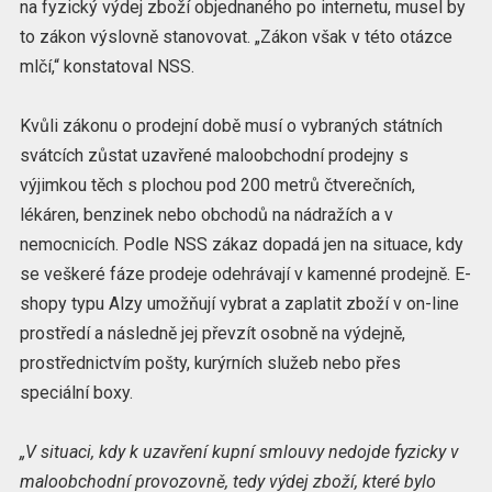
na fyzický výdej zboží objednaného po internetu, musel by
to zákon výslovně stanovovat. „Zákon však v této otázce
mlčí,“ konstatoval NSS.
Kvůli zákonu o prodejní době musí o vybraných státních
svátcích zůstat uzavřené maloobchodní prodejny s
výjimkou těch s plochou pod 200 metrů čtverečních,
lékáren, benzinek nebo obchodů na nádražích a v
nemocnicích. Podle NSS zákaz dopadá jen na situace, kdy
se veškeré fáze prodeje odehrávají v kamenné prodejně. E-
shopy typu Alzy umožňují vybrat a zaplatit zboží v on-line
prostředí a následně jej převzít osobně na výdejně,
prostřednictvím pošty, kurýrních služeb nebo přes
speciální boxy.
„V situaci, kdy k uzavření kupní smlouvy nedojde fyzicky v
maloobchodní provozovně, tedy výdej zboží, které bylo