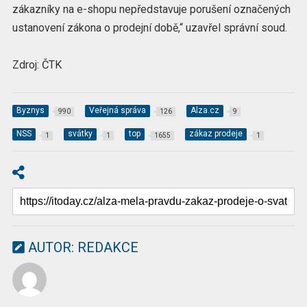
zákazníky na e-shopu nepředstavuje porušení označených
ustanovení zákona o prodejní době,“ uzavřel správní soud.
Zdroj: ČTK
Byznys
Veřejná správa
Alza.cz
990
126
9
NSS
svátky
top
zákaz prodeje
1
1
1655
1
AUTOR:
REDAKCE