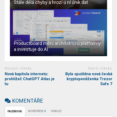
Stále dělá chyby a hrozí u ní únik dat
Productboard mění architekturu platformy
a investuje do AI
Novější články
Starší články
Nová kapitola internetu:
Byla spuštěna nová česká
prohlížeč ChatGPT Atlas je
kryptopeněženka Trezor
tu
Safe 7
KOMENTÁŘE
WORDPRESS:
0
DISKUZE
FACEBOOK: