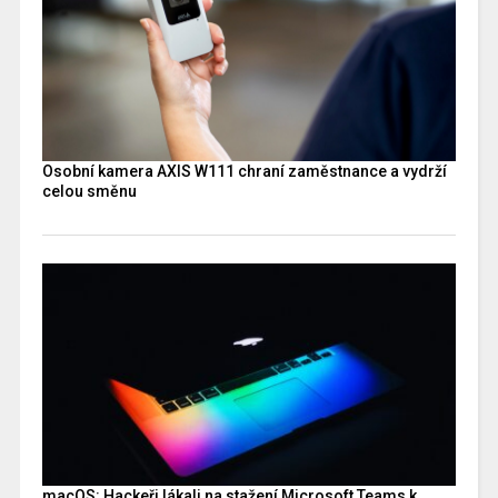
Osobní kamera AXIS W111 chraní zaměstnance a vydrží
celou směnu
macOS: Hackeři lákali na stažení Microsoft Teams k