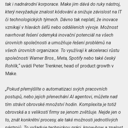
tak i nadnárodní korporace. Make jim dává do ruky nástroj,
který nevyžaduje znalost kódování a snižuje závislost na IT
či technologických týmech. Dávno tak neplatí, že inovace
vznikají v hlavách šéfů nebo odděleních vývoje. Možnost
navrhovat řešení odemyká inovační potenciál na všech
úrovních společnosti a umožňuje řešení problémů na
všech úrovních organizace. To využívají k akceleraci růstu
společnosti Warner Bros., Meta, Spotify nebo také český
Rohlík,“
uvádí Peter Trenkner, head of product growth v
Make.
„Pokud přemýšlíte o automatizaci svých pracovních
postupů, nebo jejich přenechání AI agentovi, můžete nad
tím strávit obrovské množství hodin. Komplexita je totiž
obrovská a s velikostí firmy se jenom zvětšuje. Nejde jen o
to, znát konkrétní procesy, ale také možnosti jednotlivých
nástrojů. To vyžaduje technickou práci, know-how a znalost