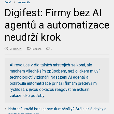
Domů
Komentáře
Digifest: Firmy bez AI
agentů a automatizace
neudrží krok
23.10.2025
Redakce
0
AI revoluce v digitálních nástrojích se koná, ale
mnohem všednějším způsobem, než o jakém mluví
technologičtí vizionáři. Nasazení AI agentů a
pokročilá automatizace přináší firmám především
rychlost, s jakou dokážou reagovat na aktuální
zákaznické potřeby.
Nahradí umělá inteligence tlumočníky? Stále dělá chyby a