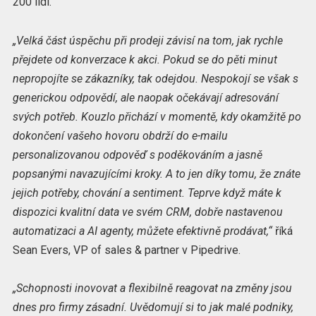
200 lidí.
„Velká část úspěchu při prodeji závisí na tom, jak rychle
přejdete od konverzace k akci. Pokud se do pěti minut
nepropojíte se zákazníky, tak odejdou. Nespokojí se však s
generickou odpovědí, ale naopak očekávají adresování
svých potřeb. Kouzlo přichází v momentě, kdy okamžitě po
dokončení vašeho hovoru obdrží do e-mailu
personalizovanou odpověď s poděkováním a jasně
popsanými navazujícími kroky. A to jen díky tomu, že znáte
jejich potřeby, chování a sentiment. Teprve když máte k
dispozici kvalitní data ve svém CRM, dobře nastavenou
automatizaci a AI agenty, můžete efektivně prodávat,“
říká
Sean Evers, VP of sales & partner v Pipedrive.
„Schopnosti inovovat a flexibilně reagovat na změny jsou
dnes pro firmy zásadní. Uvědomují si to jak malé podniky,