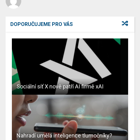
DOPORUČUJEME PRO VÁS
Sociální síť X nově patří AI firmě xAI
Nahradí umělá inteligence tlumočníky?