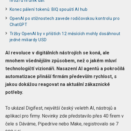
hrozí u ní únik dat
Konec pálení tokenů: BIQ spouští AI hub
OpenAI po stížnostech zavede rodičovskou kontrolu pro
ChatGPT
Tržby OpenAI by v příštích 12 měsících mohly dosáhnout
jedné miliardy USD
AI revoluce v digitálních nástrojích se koná, ale
mnohem všednějším způsobem, než o jakém mluví
technologičtí vizionáři. Nasazení AI agentů a pokročilá
automatizace přináší firmám především rychlost, s
jakou dokážou reagovat na aktuální zákaznické
potřeby.
To ukázal Digifest, největší český veletrh AI, nástrojů a
aplikací pro firmy. Novinky zde představilo přes 40 firem v
čele s Dáváme, Pipedrive nebo Make, registrovalo se 7