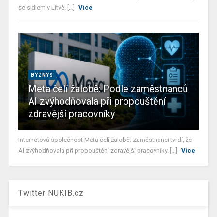
se sídlem v Litvě. [...]
Více
BYZNYS
Meta čelí žalobě: Podle zaměstnanců
AI zvýhodňovala při propouštění
zdravější pracovníky
Internetová společnost Meta čelí žalobě. Zaměstnanci tvrdí, že
AI zvýhodňovala při propouštění zdravější pracovníky. [...]
Více
Twitter NUKIB.cz