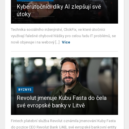
Kyberútočníci díky AI zlepšují své
útoky
Technika sociálního inženýrství, ClickFix, ve které útočníci
využívají falešné chybové hlášky pro celou řadu IT problémů, se
nově objevuje i na webový [...]
Více
BYZNYS
Revolut jmenuje Kubu Fasta do čela
své evropské banky v Litvě
Fintech platební služba Revolut oznámila jmenování Kuby Fasta
do pozice CEO Revolut Bank UAB, své evropské bankovní entity