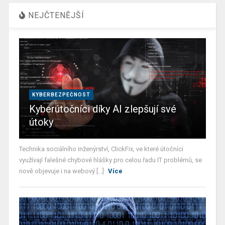
NEJČTENĚJŠÍ
KYBERBEZPEČNOST
Kyberútočníci díky AI zlepšují své
útoky
Technika sociálního inženýrství, ClickFix, ve které útočníci
využívají falešné chybové hlášky pro celou řadu IT problémů, se
nově objevuje i na webový [...]
Více