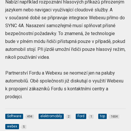
Nabízí například rozpoznání hlasových příkazů přirozeným
jazykem nebo navigaci využívající cloudové služby. A
v současné době se připravuje integrace Webexu přímo do
SYNC 4A. Nasazení samozřejmě musí splňovat přísné
bezpečnostní požadavky. To znamená, že technologie
bude v plném módu řidiči přístupná pouze v případě, pokud
automobil stojí. Při jízdě umožní řidiči pouze hlasový režim,
nikoli používání videa.
Partnerství Fordu a Webexu se neomezí jen na paluby
automobilů. Obě společnosti již diskutují o využití Webexu
k propojení zákazníků Fordu s kontaktními centry a
prodejci.
Software
elektromobily
Ford
top
494
2
1
1654
webex
5