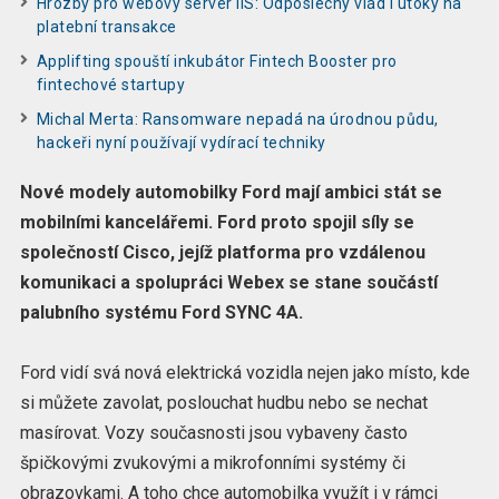
Hrozby pro webový server IIS: Odposlechy vlád i útoky na
platební transakce
Applifting spouští inkubátor Fintech Booster pro
fintechové startupy
Michal Merta: Ransomware nepadá na úrodnou půdu,
hackeři nyní používají vydírací techniky
Nové modely automobilky Ford mají ambici stát se
mobilními kancelářemi. Ford proto spojil síly se
společností Cisco, jejíž platforma pro vzdálenou
komunikaci a spolupráci
Webex
se stane součástí
palubního systému Ford SYNC
4A.
Ford vidí svá nová elektrická vozidla nejen jako místo, kde
si můžete zavolat, poslouchat hudbu nebo se nechat
masírovat. Vozy současnosti jsou vybaveny často
špičkovými zvukovými a mikrofonními systémy či
obrazovkami. A toho chce automobilka využít i v rámci