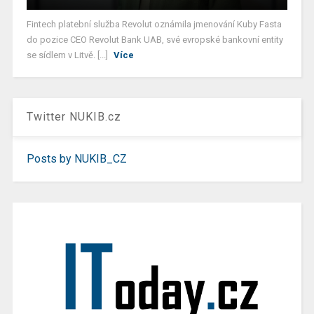
Fintech platební služba Revolut oznámila jmenování Kuby Fasta
do pozice CEO Revolut Bank UAB, své evropské bankovní entity
se sídlem v Litvě. [...]
Více
Twitter NUKIB.cz
Posts by NUKIB_CZ