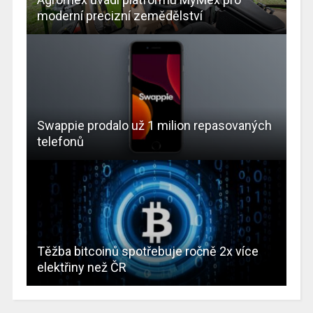
moderní precizní zemědělství
Swappie prodalo už 1 milion repasovaných
telefonů
Těžba bitcoinů spotřebuje ročně 2x více
elektřiny než ČR