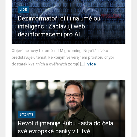
LIDÉ
Dezinformátoři cílí i na umělou
inteligenci: Zaplavují web
dezinformacemi pro AI
Objevil se nový fenomén LLM grooming. Největší riziko
představuje u témat, ke kterým ve veřejném prostoru chybí
dostatek kvalitních a ověřených zdrojů [...]
Více
BYZNYS
Revolut jmenuje Kubu Fasta do čela
své evropské banky v Litvě