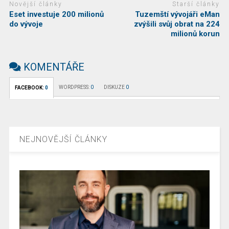
Novější články
Starší články
Eset investuje 200 milionů
Tuzemští vývojáři eMan
do vývoje
zvýšili svůj obrat na 224
milionů korun
KOMENTÁŘE
WORDPRESS:
0
DISKUZE
0
FACEBOOK:
0
NEJNOVĚJŠÍ ČLÁNKY