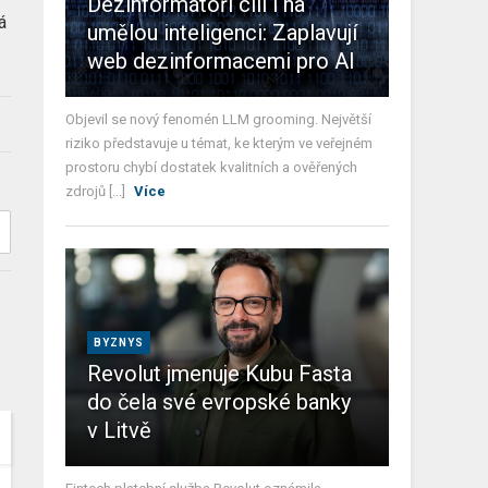
Dezinformátoři cílí i na
á
umělou inteligenci: Zaplavují
web dezinformacemi pro AI
Objevil se nový fenomén LLM grooming. Největší
riziko představuje u témat, ke kterým ve veřejném
prostoru chybí dostatek kvalitních a ověřených
zdrojů [...]
Více
BYZNYS
Revolut jmenuje Kubu Fasta
do čela své evropské banky
v Litvě