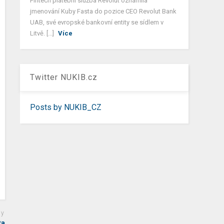
Fintech platební služba Revolut oznámila
jmenování Kuby Fasta do pozice CEO Revolut Bank
UAB, své evropské bankovní entity se sídlem v
Litvě. [...]
Více
Twitter NUKIB.cz
Posts by NUKIB_CZ
ky
ta