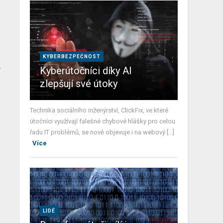
KYBERBEZPEČNOST
Kyberútočníci díky AI
í
zlepšují své útoky
Technika sociálního inženýrství, ClickFix, ve které
útočníci využívají falešné chybové hlášky pro celou
řadu IT problémů, se nově objevuje i na webový [...]
Více
LIDÉ