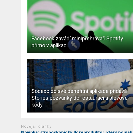
Facebook zavádí minipřehrávač Spotify
přímo v aplikaci
Sodexo do své benefitní aplikace přidává
Stories pozvánky do restaurací a slevové
kódy
Novější články
Novinka: stroboskopický IP reproduktor, který pomáh