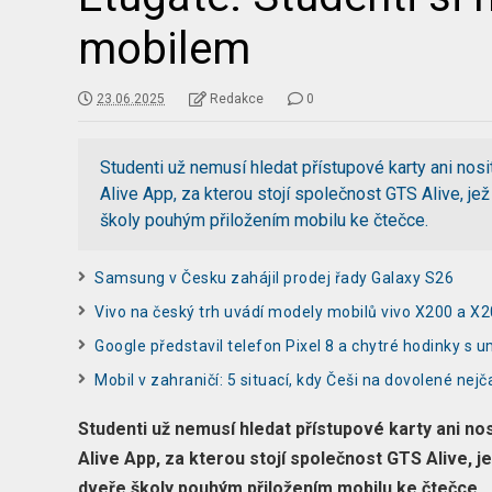
mobilem
23.06.2025
Redakce
0
Studenti už nemusí hledat přístupové karty ani nosit
Alive App, za kterou stojí společnost GTS Alive, je
školy pouhým přiložením mobilu ke čtečce.
Samsung v Česku zahájil prodej řady Galaxy S26
Vivo na český trh uvádí modely mobilů vivo X200 a X
Google představil telefon Pixel 8 a chytré hodinky s u
Mobil v zahraničí: 5 situací, kdy Češi na dovolené nejča
Studenti už nemusí hledat přístupové karty ani nosit
Alive App, za kterou stojí společnost GTS Alive, j
dveře školy pouhým přiložením mobilu ke čtečce.