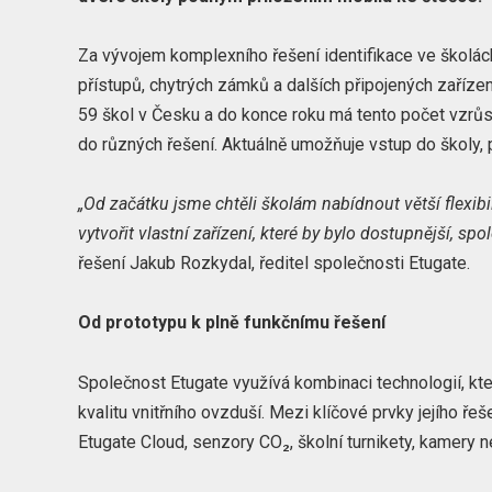
Za vývojem komplexního řešení identifikace ve školách
přístupů, chytrých zámků a dalších připojených zaříze
59 škol v Česku a do konce roku má tento počet vzrůs
do různých řešení. Aktuálně umožňuje vstup do školy, 
„Od začátku jsme chtěli školám nabídnout větší flexib
vytvořit vlastní zařízení, které by bylo dostupnější, sp
řešení Jakub Rozkydal, ředitel společnosti Etugate.
Od prototypu k plně funkčnímu řešení
Společnost Etugate využívá kombinaci technologií, kte
kvalitu vnitřního ovzduší. Mezi klíčové prvky jejího ře
Etugate Cloud, senzory CO₂, školní turnikety, kamery n