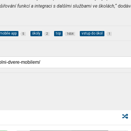
iřování funkcí a integraci s dalšími službami ve školách,“
dodáv
mobile app
školy
top
vstup do škol
5
2
1654
1