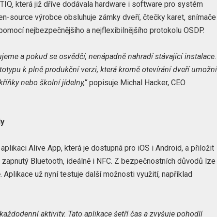
Q, která již dříve dodávala hardware i software pro systém
en-source výrobce obsluhuje zámky dveří, čtečky karet, snímače
pomocí nejbezpečnějšího a nejflexibilnějšího protokolu OSDP.
tujeme a pokud se osvědčí, nenápadně nahradí stávající instalace.
ototypu k plně produkční verzi, která kromě otevírání dveří umožn
kříňky nebo školní jídelny,“
popisuje Michal Hacker, CEO
ly
plikaci Alive App, která je dostupná pro iOS i Android, a přiložit
t zapnutý Bluetooth, ideálně i NFC. Z bezpečnostních důvodů lze
 Aplikace už nyní testuje další možnosti využití, například
každodenní aktivity. Tato aplikace šetří čas a zvyšuje pohodlí