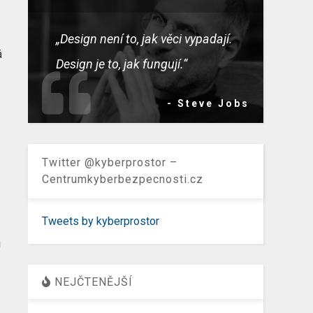
„Design není to, jak věci vypadají.
á
Design je to, jak fungují.“
- Steve Jobs
Twitter @kyberprostor –
Centrumkyberbezpecnosti.cz
Tweets by kyberprostor
i
NEJČTENĚJŠÍ