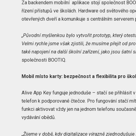
Za backendem mobilní aplikace stojí společnost BOOTI
řízení přístupů ve školách. Hardware od světového op
otevřených dveří a komunikuje s centrálním serverem 
„Původní myšlenkou bylo vytvořit prototyp, který otes
Velmi rychle jsme však zjistili, že musíme přejít od pr
také napojení na další školní zařízení, jako jsou šatní s
společnosti BOOTIQ.
Mobil místo karty: bezpečnost a flexibilita pro ško
Alive App Key funguje jednoduše – stačí se přihlásit v a
telefon k podporované čtečce. Pro fungování stačí mí
funkci aktivovat vždy jen na jednom telefonu současně.
vydávání obědů.
„Žijeme v době, kdy digitalizace výrazně zjednodušuje 