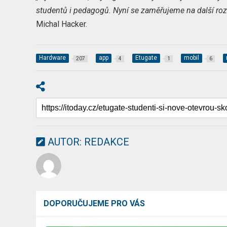
studentů i pedagogů. Nyní se zaměřujeme na další rozš
Michal Hacker.
Hardware
app
Etugate
mobil
207
4
1
6
AUTOR:
REDAKCE
DOPORUČUJEME PRO VÁS