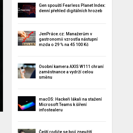
Gen spouští Fearless Planet Index:
denní přehled digitálních hrozeb
JenPráce.cz: Manažerům v
gastronomii vzrostla nástupní
mzda o 29 % na 45 100 Kč
Osobní kamera AXIS W111 chraní
zaměstnance a vydrží celou
směnu
macOS: Hackeři lákali na stažení
Microsoft Teams k šíření
infostealeru
Čeští rodiče se bojí zneužití