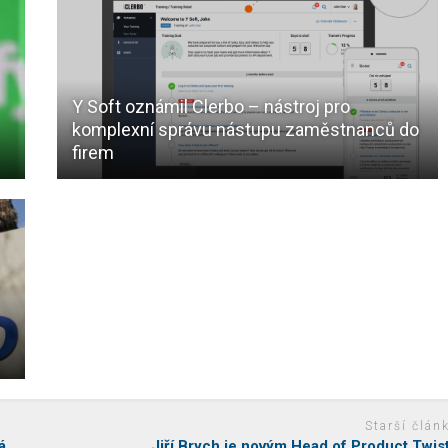
Y Soft oznámil Clerbo – nástroj pro
komplexní správu nástupu zaměstnanců do
firem
Starší člán
á
Jiří Brych je novým Head of Product Twis