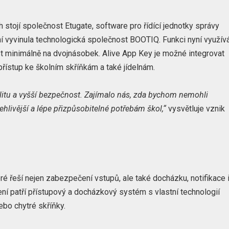
 stojí společnost Etugate, software pro řídící jednotky správy
ní vyvinula technologická společnost BOOTIQ. Funkci nyní využív
t minimálně na dvojnásobek. Alive App Key je možné integrovat
přístup ke školním skříňkám a také jídelnám.
ilitu a vyšší bezpečnost. Zajímalo nás, zda bychom nemohli
olehlivější a lépe přizpůsobitelné potřebám škol,“
vysvětluje vznik
ré řeší nejen zabezpečení vstupů, ale také docházku, notifikace 
šení patří přístupový a docházkový systém s vlastní technologií
ebo chytré skříňky.