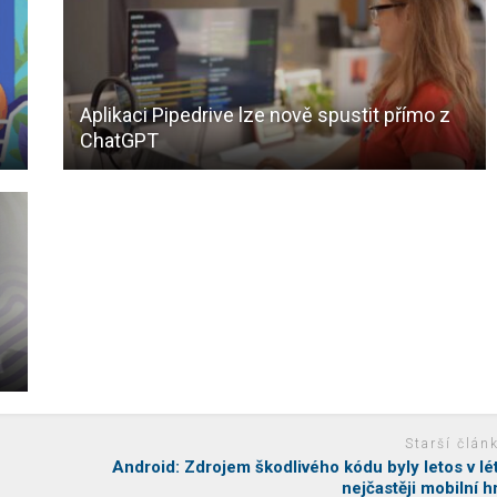
Aplikaci Pipedrive lze nově spustit přímo z
ChatGPT
Starší člán
Android: Zdrojem škodlivého kódu byly letos v lé
nejčastěji mobilní h