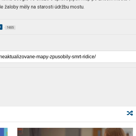
dle žaloby měly na starosti údržbu mostu.
p
1655