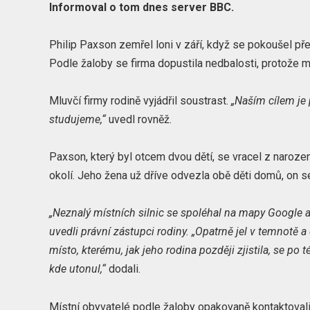
Informoval o tom dnes server BBC.
Philip Paxson zemřel loni v září, když se pokoušel př
Podle žaloby se firma dopustila nedbalosti, protože mu
Mluvčí firmy rodině vyjádřil soustrast.
„Naším cílem je
studujeme,“
uvedl rovněž.
Paxson, který byl otcem dvou dětí, se vracel z naroz
okolí. Jeho žena už dříve odvezla obě děti domů, on s
„Neznalý místních silnic se spoléhal na mapy Google
uvedli právní zástupci rodiny. „Opatrně jel v temnotě a
místo, kterému, jak jeho rodina později zjistila, se po 
kde utonul,“
dodali.
Místní obyvatelé podle žaloby opakovaně kontaktovali