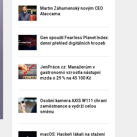
Martin Záhumenský novým CEO
Ataccama
Gen spouští Fearless Planet Index:
denní přehled digitálních hrozeb
JenPráce.cz: Manažerům v
gastronomii vzrostla nástupní
mzda o 29 % na 45 100 Kč
Osobní kamera AXIS W111 chraní
zaměstnance a vydrží celou
směnu
macOS: Hackeři lákali na stažení