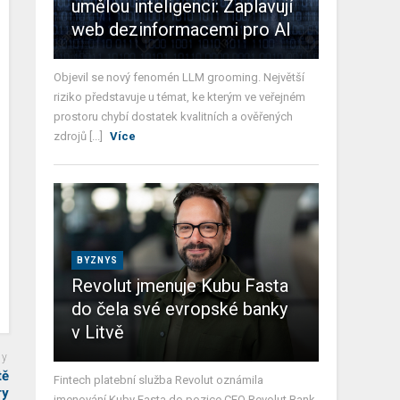
umělou inteligenci: Zaplavují
web dezinformacemi pro AI
Objevil se nový fenomén LLM grooming. Největší
riziko představuje u témat, ke kterým ve veřejném
prostoru chybí dostatek kvalitních a ověřených
zdrojů [...]
Více
BYZNYS
Revolut jmenuje Kubu Fasta
do čela své evropské banky
v Litvě
ky
tě
Fintech platební služba Revolut oznámila
ry
jmenování Kuby Fasta do pozice CEO Revolut Bank