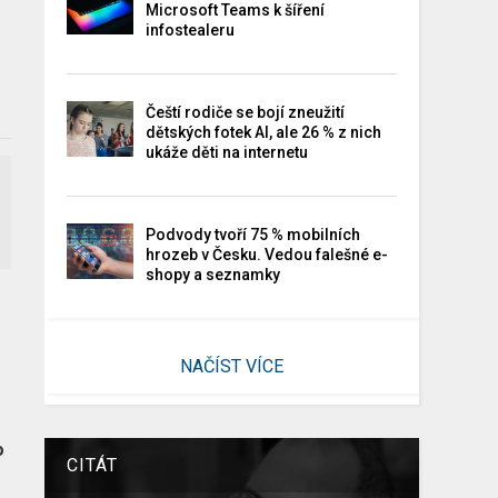
Microsoft Teams k šíření
infostealeru
Čeští rodiče se bojí zneužití
dětských fotek AI, ale 26 % z nich
ukáže děti na internetu
Podvody tvoří 75 % mobilních
hrozeb v Česku. Vedou falešné e-
shopy a seznamky
NAČÍST VÍCE
o
CITÁT