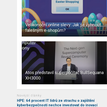
Velikonoční online slevy: Jak se vyhnout
falešným e‑shopům?
Atos představil superpočítač BullSequana
XH3000
Novější články
HPE: 64 procent IT lídrů ze strachu o zajištění
kyberbezpečnosti nechce investovat do inovací