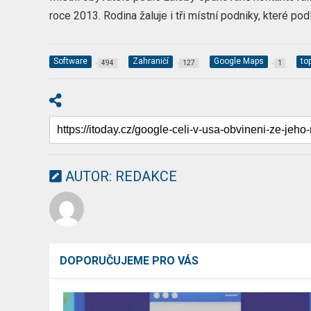
roce 2013. Rodina žaluje i tři místní podniky, které po
Software
Zahraničí
Google Maps
to
494
127
1
AUTOR:
REDAKCE
DOPORUČUJEME PRO VÁS