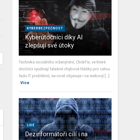
KYBERBEZPEČNOST
Kyberútočníci díky AI
zlepšují své útoky
Technika sociálního inženýrství, ClickFix, ve které
útočníci využívají falešné chybové hlášky pro celou
řadu IT problémů, se nově objevuje i na webový [...]
Více
LIDÉ
Dezinformátoři cílí i na