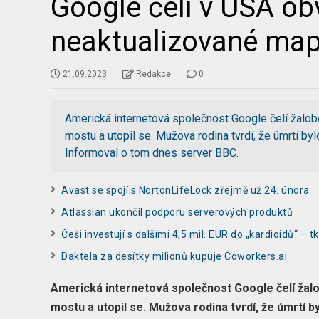
Google čelí v USA obv
neaktualizované mapy
21.09.2023
Redakce
0
Americká internetová společnost Google čelí žalob
mostu a utopil se. Mužova rodina tvrdí, že úmrtí b
Informoval o tom dnes server BBC.
Avast se spojí s NortonLifeLock zřejmě už 24. února
Atlassian ukončil podporu serverových produktů
Češi investují s dalšími 4,5 mil. EUR do „kardioidů“ – 
Daktela za desítky milionů kupuje Coworkers.ai
Americká internetová společnost Google čelí žalo
mostu a utopil se. Mužova rodina tvrdí, že úmrtí 