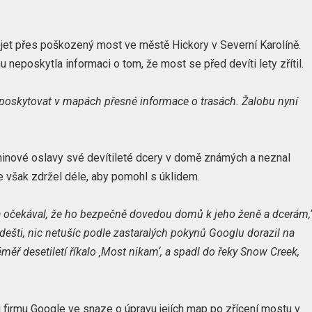
ejet přes poškozený most ve městě Hickory v Severní Karolíně.
 neposkytla informaci o tom, že most se před devíti lety zřítil.
 poskytovat v mapách přesné informace o trasách. Žalobu nyní
eninové oslavy své devítileté dcery v domě známých a neznal
e však zdržel déle, aby pomohl s úklidem.
 a očekával, že ho bezpečně dovedou domů k jeho ženě a dcerám,
 dešti, nic netušíc podle zastaralých pokynů Googlu dorazil na
téměř desetiletí říkalo ‚Most nikam‘, a spadl do řeky Snow Creek,
 firmu Google ve snaze o úpravu jejích map po zřícení mostu v