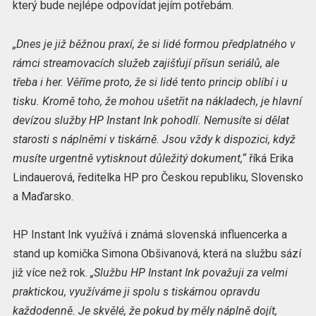
který bude nejlépe odpovídat jejím potřebám.
„Dnes je již běžnou praxí, že si lidé formou předplatného v
rámci streamovacích služeb zajišťují přísun seriálů, ale
třeba i her. Věříme proto, že si lidé tento princip oblíbí i u
tisku. Kromě toho, že mohou ušetřit na nákladech, je hlavní
devízou služby HP Instant Ink pohodlí. Nemusíte si dělat
starosti s náplněmi v tiskárně. Jsou vždy k dispozici, když
musíte urgentně vytisknout důležitý dokument,“
říká Erika
Lindauerová, ředitelka HP pro Českou republiku, Slovensko
a Maďarsko.
HP Instant Ink využívá i známá slovenská influencerka a
stand up komička Simona Obšivanová, která na službu sází
již více než rok.
„Službu HP Instant Ink považuji za velmi
praktickou, využíváme ji spolu s tiskárnou opravdu
každodenně. Je skvělé, že pokud by měly náplně dojít,