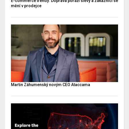
E-commerce trendy: Doprava poráží slevy a zákazníci se
mění v prodejce
Martin Záhumenský novým CEO Ataccama