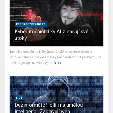
KYBERBEZPEČNOST
Kyberútočníci díky AI zlepšují své
útoky
Technika sociálního inženýrství, ClickFix, ve které útočníci
využívají falešné chybové hlášky pro celou řadu IT problémů, se
nově objevuje i na webový [...]
Více
LIDÉ
Dezinformátoři cílí i na umělou
inteligenci: Zaplavují web