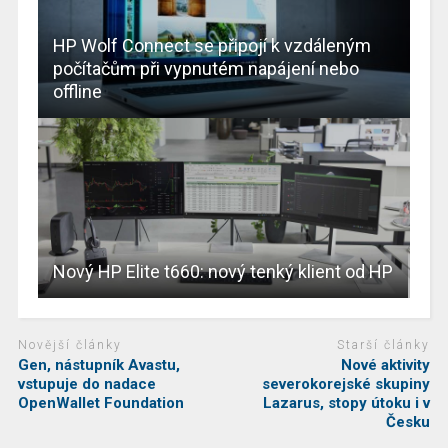
HP Wolf Connect se připojí k vzdáleným
počítačům při vypnutém napájení nebo
offline
Nový HP Elite t660: nový tenký klient od HP
Novější články
Starší články
Gen, nástupník Avastu,
Nové aktivity
vstupuje do nadace
severokorejské skupiny
OpenWallet Foundation
Lazarus, stopy útoku i v
Česku