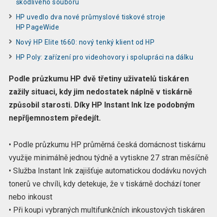
škodlivého souboru
HP uvedlo dva nové průmyslové tiskové stroje
HP PageWide
Nový HP Elite t660: nový tenký klient od HP
HP Poly: zařízení pro videohovory i spolupráci na dálku
Podle průzkumu HP dvě třetiny uživatelů tiskáren
zažily situaci, kdy jim nedostatek náplně v tiskárně
způsobil starosti. Díky HP Instant Ink lze podobným
nepříjemnostem předejít.
• Podle průzkumu HP průměrná česká domácnost tiskárnu
využije minimálně jednou týdně a vytiskne 27 stran měsíčně
• Služba Instant Ink zajišťuje automatickou dodávku nových
tonerů ve chvíli, kdy detekuje, že v tiskárně dochází toner
nebo inkoust
• Při koupi vybraných multifunkčních inkoustových tiskáren