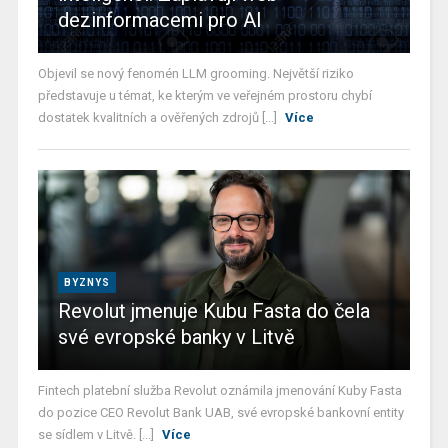
dezinformacemi pro AI
Objevil se nový fenomén LLM grooming. Největší riziko
představuje u témat, ke kterým ve veřejném prostoru chybí
dostatek kvalitních a ověřených zdrojů [...]
Více
BYZNYS
Revolut jmenuje Kubu Fasta do čela
své evropské banky v Litvě
Fintech platební služba Revolut oznámila jmenování Kuby Fasta
do pozice CEO Revolut Bank UAB, své evropské bankovní entity
se sídlem v Litvě. [...]
Více