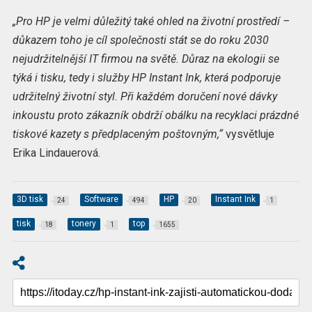
„Pro HP je velmi důležitý také ohled na životní prostředí –
důkazem toho je cíl společnosti stát se do roku 2030
nejudržitelnější IT firmou na světě. Důraz na ekologii se
týká i tisku, tedy i služby HP Instant Ink, která podporuje
udržitelný životní styl. Při každém doručení nové dávky
inkoustu proto zákazník obdrží obálku na recyklaci prázdné
tiskové kazety s předplaceným poštovným,“
vysvětluje
Erika Lindauerová.
3D tisk
Software
HP
Instant Ink
24
494
20
1
tisk
tonery
top
18
1
1655