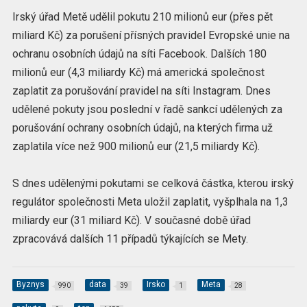
Irský úřad Metě udělil pokutu 210 milionů eur (přes pět
miliard Kč) za porušení přísných pravidel Evropské unie na
ochranu osobních údajů na síti Facebook. Dalších 180
milionů eur (4,3 miliardy Kč) má americká společnost
zaplatit za porušování pravidel na síti Instagram. Dnes
udělené pokuty jsou poslední v řadě sankcí udělených za
porušování ochrany osobních údajů, na kterých firma už
zaplatila více než 900 milionů eur (21,5 miliardy Kč).
S dnes udělenými pokutami se celková částka, kterou irský
regulátor společnosti Meta uložil zaplatit, vyšplhala na 1,3
miliardy eur (31 miliard Kč). V současné době úřad
zpracovává dalších 11 případů týkajících se Mety.
Byznys
data
Irsko
Meta
990
39
1
28