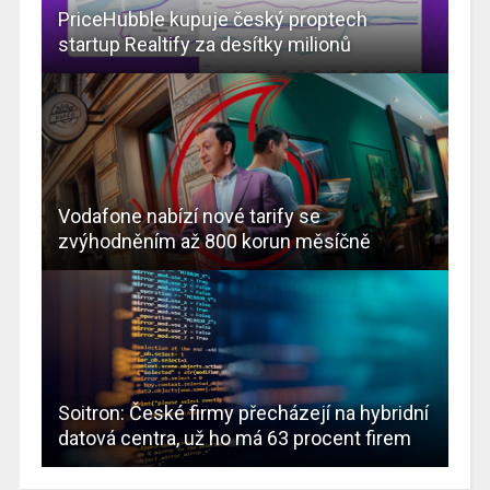
PriceHubble kupuje český proptech
startup Realtify za desítky milionů
Vodafone nabízí nové tarify se
zvýhodněním až 800 korun měsíčně
Soitron: České firmy přecházejí na hybridní
datová centra, už ho má 63 procent firem