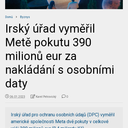
Domů
Byznys
Irský úřad vyměřil
Metě pokutu 390
milionů eur za
nakládání s osobními
daty
06.01.2023
Karel Petrovický
0
Irský úřad pro ochranu osobních údajů (DPC) vyměřil
americké společnosti Meta dvě pokuty v celkové