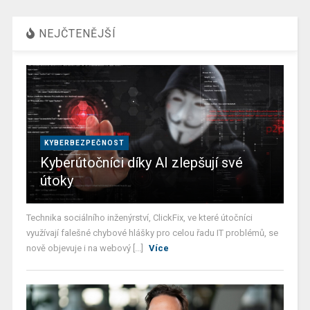
NEJČTENĚJŠÍ
KYBERBEZPEČNOST
Kyberútočníci díky AI zlepšují své
útoky
Technika sociálního inženýrství, ClickFix, ve které útočníci
využívají falešné chybové hlášky pro celou řadu IT problémů, se
nově objevuje i na webový [...]
Více