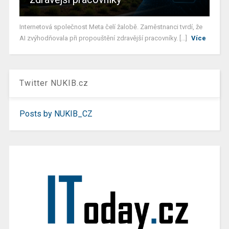
Internetová společnost Meta čelí žalobě. Zaměstnanci tvrdí, že
AI zvýhodňovala při propouštění zdravější pracovníky. [...]
Více
Twitter NUKIB.cz
Posts by NUKIB_CZ