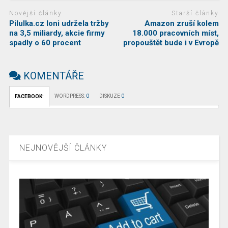
Novější články
Starší články
Pilulka.cz loni udržela tržby
Amazon zruší kolem
na 3,5 miliardy, akcie firmy
18.000 pracovních míst,
spadly o 60 procent
propouštět bude i v Evropě
KOMENTÁŘE
WORDPRESS:
0
DISKUZE
0
FACEBOOK:
NEJNOVĚJŠÍ ČLÁNKY