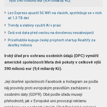
výši 390 milionů eur (9,4 miliardy Kč).
Leo Express spustil 5G WiFi na vlacích, spotřebuje se v nich
až 1,3 TB dat
Trendy a slabiny využití AI v praxi
Češi svá data před cestou na dovolenou nezabezpečí
PriceHubble kupuje český proptech startup Realtify za
desítky milionů
Irský úřad pro ochranu osobních údajů (DPC) vyměřil
americké společnosti Meta dvě pokuty v celkové výši
390 milionů eur (9,4 miliardy Kč).
Její dceřiné společnosti Facebook a Instagram se podle
něj provinily proti evropským pravidlům zacházení s
osobními daty (GDPR). Obě podle úřadu musejí
přehodnotit, jak v Evropské unii provozují reklamu