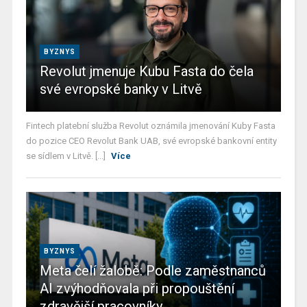
BYZNYS
Revolut jmenuje Kubu Fasta do čela
své evropské banky v Litvě
Fintech platební služba Revolut oznámila jmenování Kuby Fasta
do pozice CEO Revolut Bank UAB, své evropské bankovní entity
se sídlem v Litvě. [...]
Více
BYZNYS
Meta čelí žalobě: Podle zaměstnanců
AI zvýhodňovala při propouštění
zdravější pracovníky