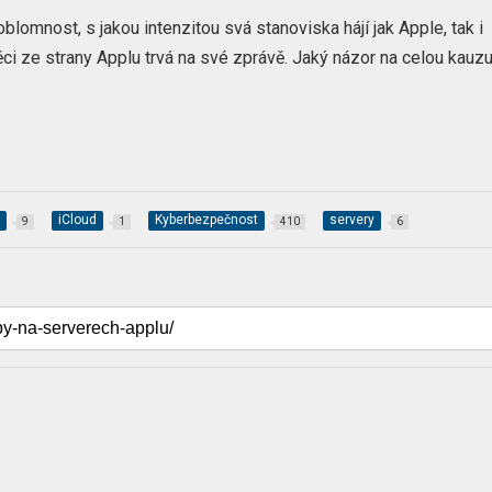
blomnost, s jakou intenzitou svá stanoviska hájí jak Apple, tak i
i ze strany Applu trvá na své zprávě. Jaký názor na celou kauz
y
iCloud
Kyberbezpečnost
servery
9
1
410
6