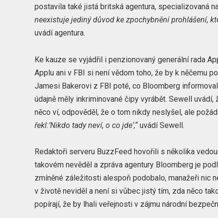
postavila také jistá britská agentura, specializovaná
neexistuje jediný důvod ke zpochybnění prohlášení, k
uvádí agentura.
Ke kauze se vyjádřil i penzionovaný generální rada Ap
Applu ani v FBI si není vědom toho, že by k něčemu 
Jamesi Bakerovi z FBI poté, co Bloomberg informoval 
údajně měly inkriminované čipy vyrábět. Sewell uvádí,
něco ví, odpověděl, že o tom nikdy neslyšel, ale požád
řekl:’Nikdo tady neví, o co jde‘,“
uvádí Sewell.
Redaktoři serveru BuzzFeed hovořili s několika vedou
takovém nevěděl a zpráva agentury Bloomberg je podle j
zmíněné záležitosti alespoň podobalo, manažeři nic ne
v životě neviděl a není si vůbec jistý tím, zda něco t
popírají, že by lhali veřejnosti v zájmu národní bezpečn