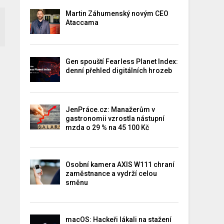
Martin Záhumenský novým CEO
Ataccama
Gen spouští Fearless Planet Index:
denní přehled digitálních hrozeb
JenPráce.cz: Manažerům v
gastronomii vzrostla nástupní
mzda o 29 % na 45 100 Kč
Osobní kamera AXIS W111 chraní
zaměstnance a vydrží celou
směnu
macOS: Hackeři lákali na stažení