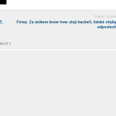
Starší člán
T,
Firmy: Za únikem know-how stojí hackeři, lidské chyby
odposlec
SKUZE
1