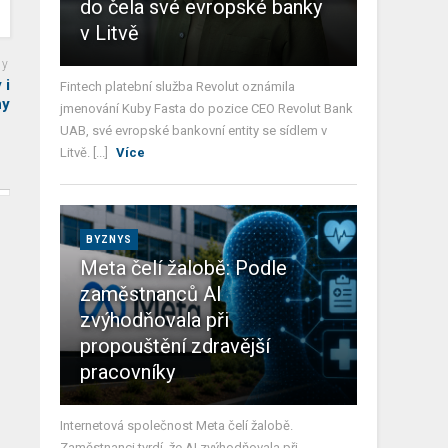
do čela své evropské banky
v Litvě
ky
 i
Fintech platební služba Revolut oznámila
hy
jmenování Kuby Fasta do pozice CEO Revolut Bank
UAB, své evropské bankovní entity se sídlem v
Litvě. [...]
Více
BYZNYS
Meta čelí žalobě: Podle
zaměstnanců AI
zvýhodňovala při
propouštění zdravější
pracovníky
Internetová společnost Meta čelí žalobě.
Zaměstnanci tvrdí, že AI zvýhodňovala při