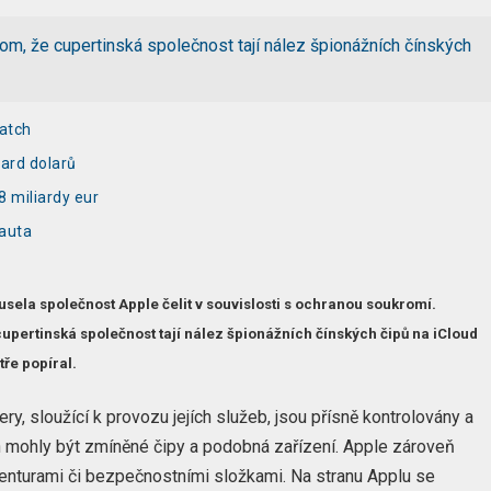
om, že cupertinská společnost tají nález špionážních čínských
Watch
iard dolarů
8 miliardy eur
 auta
ela společnost Apple čelit v souvislosti s ochranou soukromí.
upertinská společnost tají nález špionážních čínských čipů na iCloud
tře popíral.
y, sloužící k provozu jejích služeb, jsou přísně kontrolovány a
h mohly být zmíněné čipy a podobná zařízení. Apple zároveň
genturami či bezpečnostními složkami. Na stranu Applu se