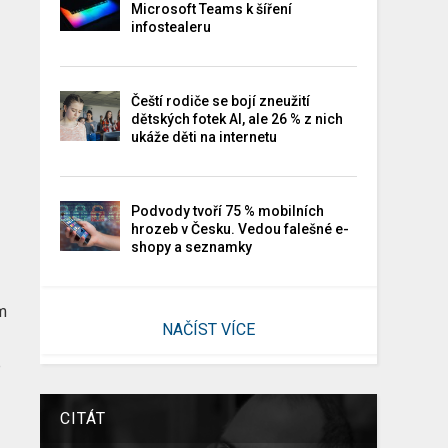
Microsoft Teams k šíření
infostealeru
Čeští rodiče se bojí zneužití
dětských fotek AI, ale 26 % z nich
ukáže děti na internetu
Podvody tvoří 75 % mobilních
hrozeb v Česku. Vedou falešné e-
shopy a seznamky
em
NAČÍST VÍCE
p
CITÁT