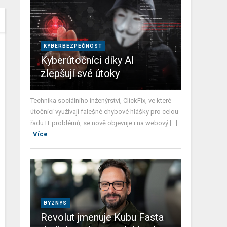
KYBERBEZPEČNOST
Kyberútočníci díky AI
zlepšují své útoky
Technika sociálního inženýrství, ClickFix, ve které
útočníci využívají falešné chybové hlášky pro celou
řadu IT problémů, se nově objevuje i na webový [...]
Více
BYZNYS
Revolut jmenuje Kubu Fasta