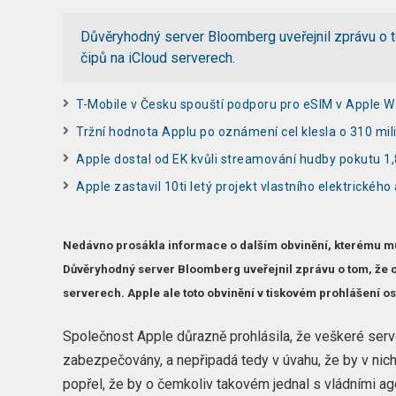
Důvěryhodný server Bloomberg uveřejnil zprávu o t
čipů na iCloud serverech.
T-Mobile v Česku spouští podporu pro eSIM v Apple 
Tržní hodnota Applu po oznámení cel klesla o 310 mil
Apple dostal od EK kvůli streamování hudby pokutu 1,
Apple zastavil 10ti letý projekt vlastního elektrického
Nedávno prosákla informace o dalším obvinění, kterému mus
Důvěryhodný server Bloomberg uveřejnil zprávu o tom, že c
serverech. Apple ale toto obvinění v tiskovém prohlášení os
Společnost Apple důrazně prohlásila, že veškeré server
zabezpečovány, a nepřipadá tedy v úvahu, že by v nic
popřel, že by o čemkoliv takovém jednal s vládními a