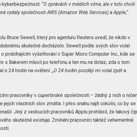
 na kyberbezpečnost:
“O zprávách v médiích víme, ale v tuto chvíli
terá vydaly společnosti AWS (Amazon Web Services) a Apple,“
plu Bruce Sewell, který pro agenturu Reuters uvedl, že nikdo v
podobnému skutečně docházelo. Sewell podle svých slov volal
o probíhajícím vyšetřování v Super Micro Computer Inc., kde se
 že s Bakerem mluvil po telefonu a ten mu na dotaz, zda o tom
al o 24 hodin na ověření.
„O 24 hodin později mi volal zpět a
cími pracovníky v cupertinské společnosti – žádný z nich o nič
ejich vlastních slov zmátla. I přes snahu najít cokoliv, co by se
našli. Jiný z vedoucích pracovníků Applu prohlásil, že takový či
akového skutečně existuje. Zmínění pracovníci taktéž vehementně
osti.