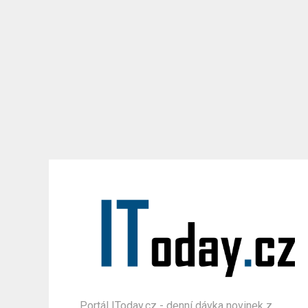
Portál IToday.cz - denní dávka novinek z