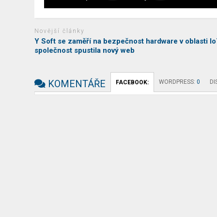
Novější články
Y Soft se zaměří na bezpečnost hardware v oblasti Io
společnost spustila nový web
KOMENTÁŘE
WORDPRESS:
0
DI
FACEBOOK: