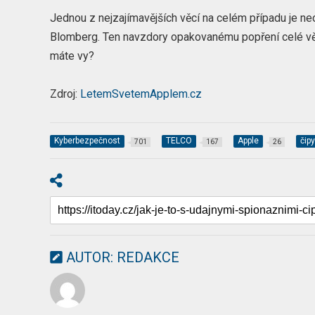
Jednou z nejzajímavějších věcí na celém případu je neo
Blomberg. Ten navzdory opakovanému popření celé věc
máte vy?
Zdroj:
LetemSvetemApplem.cz
Kyberbezpečnost
TELCO
Apple
čip
701
167
26
AUTOR:
REDAKCE