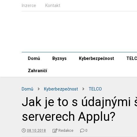
Inzerce
Kontakt
Domů
Byznys
Kyberbezpečnost
TEL
Zahraničí
Domů
Kyberbezpečnost
TELCO
Jak je to s údajnými
serverech Applu?
08.10.2018
Redakce
0