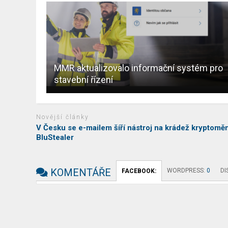
MMR aktualizovalo informační systém pro
stavební řízení
Novější články
V Česku se e-mailem šíří nástroj na krádež kryptomě
BluStealer
KOMENTÁŘE
WORDPRESS:
0
DI
FACEBOOK: