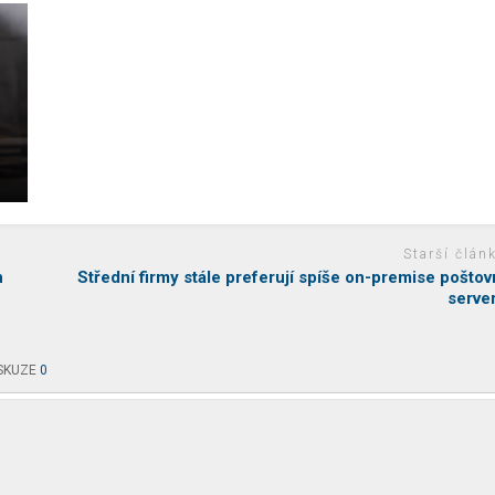
Starší člán
n
Střední firmy stále preferují spíše on-premise poštov
serve
SKUZE
0