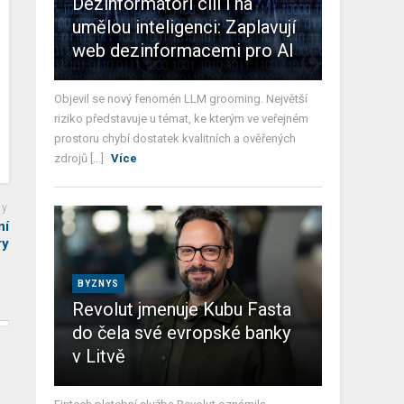
Dezinformátoři cílí i na
umělou inteligenci: Zaplavují
web dezinformacemi pro AI
Objevil se nový fenomén LLM grooming. Největší
riziko představuje u témat, ke kterým ve veřejném
prostoru chybí dostatek kvalitních a ověřených
zdrojů [...]
Více
ky
ní
ry
BYZNYS
Revolut jmenuje Kubu Fasta
do čela své evropské banky
v Litvě