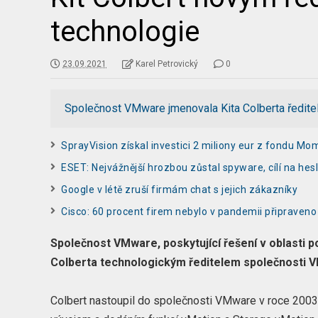
technologie
23.09.2021
Karel Petrovický
0
Společnost VMware jmenovala Kita Colberta ředite
SprayVision získal investici 2 miliony eur z fondu M
ESET: Nejvážnější hrozbou zůstal spyware, cílí na hes
Google v létě zruší firmám chat s jejich zákazníky
Cisco: 60 procent firem nebylo v pandemii připraven
Společnost VMware, poskytující řešení v oblasti 
Colberta technologickým ředitelem společnosti 
Colbert nastoupil do společnosti VMware v roce 2003 j