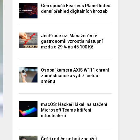
Gen spouští Fearless Planet Index:
denní přehled digitálních hrozeb
JenPráce.cz: Manažerům v
gastronomii vzrostla nástupní
mzda o 29 % na 45 100 Kč
Osobní kamera AXIS W111 chraní
zaměstnance a vydrží celou
směnu
macOS: Hackeři lákali na stažení
Microsoft Teams k šíření
infostealeru
Čeští rodiče se bojí zneužití