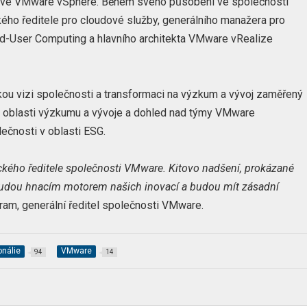
n ve VMware vSphere. Během svého působení ve společnosti
kého ředitele pro cloudové služby, generálního manažera pro
 End-User Computing a hlavního architekta VMware vRealize
kou vizi společnosti a transformaci na výzkum a vývoj zaměřený
 v oblasti výzkumu a vývoje a dohled nad týmy VMware
ečnosti v oblasti ESG.
ckého ředitele společnosti VMware. Kitovo nadšení, prokázané
i budou hnacím motorem našich inovací a budou mít zásadní
am, generální ředitel společnosti VMware.
onálie
VMware
94
14