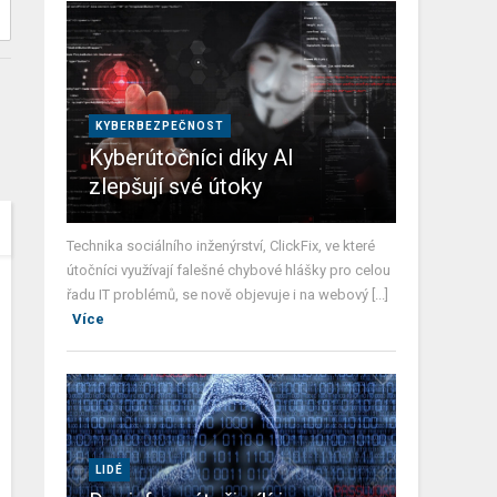
KYBERBEZPEČNOST
Kyberútočníci díky AI
zlepšují své útoky
Technika sociálního inženýrství, ClickFix, ve které
útočníci využívají falešné chybové hlášky pro celou
řadu IT problémů, se nově objevuje i na webový [...]
Více
LIDÉ