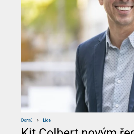
Domů
Lidé
Kit Colbert novým ř