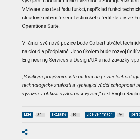
vývojem a dodáním funkcí vMotion a Storage vMotio
VMware zastával řadu funkcí, například funkci technic
cloudově nativní řešení, technického ředitele divize
Operations Suite.
V rámci své nové pozice bude Colbert utvářet technic
na cloud a předplatné. Jeho úkolem bude rozvoj úsilí
Engineering Services a Design/UX a nad závazky spol
„S velkým potěšením vítáme Kita na pozici technologi
technologické znalosti a vynikající vůdčí schopnost
význam v oblasti výzkumu a vývoje,“
řekl Raghu Raghur
Lidé
aktuálně
Lidé ve firmách
pers
301
494
94