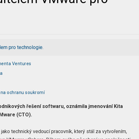
lem pro technologie.
omenta Ventures
la
o na ochranu soukromí
podnikových řešení softwaru, oznámila jmenování Kita
VMware (CTO).
ako technický vedoucí pracovník, který stál za vytvořením,