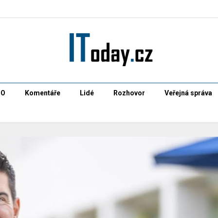
CO
Komentáře
Lidé
Rozhovor
Veřejná správa