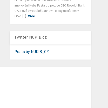
Fintech platební služba Revolut oznámila
jmenování Kuby Fasta do pozice CEO Revolut Bank
UAB, své evropské bankovní entity se sídlem v
Litvě. [...]
Více
Twitter NUKIB.cz
Posts by NUKIB_CZ