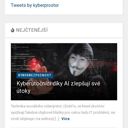
Tweets by kyberprostor
NEJČTENĚJŠÍ
KYBERBEZPEČNOST
Kyberútočníci díky AI zlepšují své
útoky
Technika sociálního inženýrství, ClickFix, ve které útočníci
využívají falešné chybové hlášky pro celou řadu IT problémů, se
nově objevuje i na webový [...]
Více