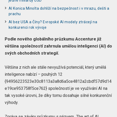
jedné miliardy USD
AI Konica Minolta dohlíží na bezpečnost i v mrazu, dešti a
prachu
AI bez USA a Číny? Evropské AI modely ztrácejí na
konkurenci rok vývoje
Podle nového globálního průzkumu Accenture již
většina společností zahrnula umělou inteligenci (AI) do
svých obchodních strategií.
Většina z nich ale stále nevyužívá potenciál, který umělá
inteligence nabízí – pouhých 12
{94956223523e30c8113a3a8d6a5ce4812a2cbdf57d9d14
e19ce953758f5ce762} společností je ve využívání AI na
tak vysoké úrovni, že díky tomu dosahuje silné konkurenční
výhody.
Zpráva se závěry průzkumu s názvem „The art of AI