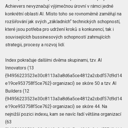
Achievers nevyznačují výjimečnou úrovní v rámci jedné
konkrétní oblasti AI. Místo toho se rovnoměrně zaměřují na
rozšiřování jak svých „základních“ technických schopností,
které jsou potřeba pro udržení kroků s konkurencí, tak i
souvisejících bussinesových schopností zahrnujících
strategii, procesy a rozvoj lidí.
Index pokračuje dalšími dvěma skupinami, tzv. AI
Innovators (13
{94956223523e30c8113a3a8d6a5ce4812a2cbdf57d9d14
e19ce953758f5ce762} organizací) se skóre 50 a tzv. AI
Builders (12
{94956223523e30c8113a3a8d6a5ce4812a2cbdf57d9d14
e19ce953758f5ce762} organizací) se skóre 44. Na
nejnižší pozici indexu, kam se navíc řadí většina organizací
(63