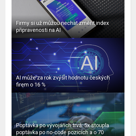
Firmy si už můžou nechat změřit index
připravenosti na AI
AI může za rok zvýšit hodnotu českých
firem o 16 %
Poptávka po vývojářích trvá: 5x stoupla
poptávka po no-code pozicích a o 70