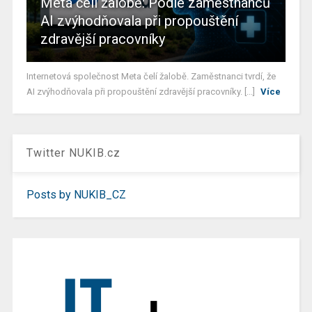
Meta čelí žalobě: Podle zaměstnanců
AI zvýhodňovala při propouštění
zdravější pracovníky
Internetová společnost Meta čelí žalobě. Zaměstnanci tvrdí, že
AI zvýhodňovala při propouštění zdravější pracovníky. [...]
Více
Twitter NUKIB.cz
Posts by NUKIB_CZ