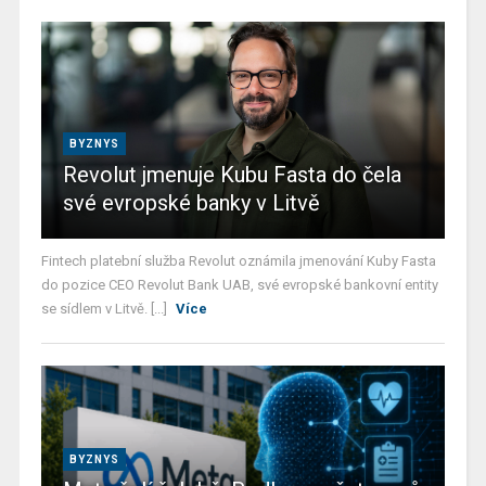
BYZNYS
Revolut jmenuje Kubu Fasta do čela
své evropské banky v Litvě
Fintech platební služba Revolut oznámila jmenování Kuby Fasta
do pozice CEO Revolut Bank UAB, své evropské bankovní entity
se sídlem v Litvě. [...]
Více
BYZNYS