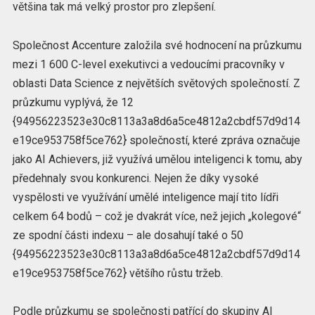
většina tak má velký prostor pro zlepšení.
Společnost Accenture založila své hodnocení na průzkumu
mezi 1 600 C-level exekutivci a vedoucími pracovníky v
oblasti Data Science z největších světových společností. Z
průzkumu vyplývá, že 12
{94956223523e30c8113a3a8d6a5ce4812a2cbdf57d9d14
e19ce953758f5ce762} společností, které zpráva označuje
jako AI Achievers, již využívá umělou inteligenci k tomu, aby
předehnaly svou konkurenci. Nejen že díky vysoké
vyspělosti ve využívání umělé inteligence mají tito lídři
celkem 64 bodů – což je dvakrát více, než jejich „kolegové“
ze spodní části indexu – ale dosahují také o 50
{94956223523e30c8113a3a8d6a5ce4812a2cbdf57d9d14
e19ce953758f5ce762} většího růstu tržeb.
Podle průzkumu se společnosti patřící do skupiny AI