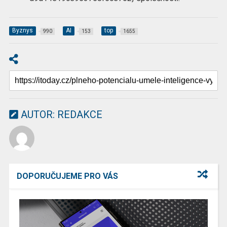
Byznys
AI
top
990
153
1655
AUTOR:
REDAKCE
DOPORUČUJEME PRO VÁS