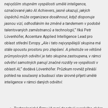
nejvyšším stupněm vyspělosti umělé inteligence,
označované jako AI Achievers, jasně ukazují, jakých
úspěchů může organizace dosáhnout, když disponuje
jasnou vizí, odhodláním ke změně a tandemem v podobě
talentovaných zaměstnanců a technologií,“
říká Petr
Lövenhöfer, Accenture Applied Intelligence Lead pro
oblast střední Evropy.
„Ale i tato nejvyspělejší skupina má
stále spoustu prostoru pro zlepšení. A přestože ve většině
průmyslových odvětví je tato skupina zastoupena, v rámci
odvětví samotných panují značné rozdíly ve vyspělosti v
oblasti AI,“
dodává Lövenhöfer. Průzkum rovněž přináší
pohled na současný a budoucí stav úrovně přijetí umělé
inteligence v rámci daných odvětví: