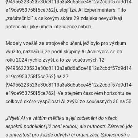
{94956223523e30c8113a3a8d6a5ce4812a2cbdf57d9d14
e19ce953758f5ce762}), stojí tzv. AI Experimenters. Tito
„začátečníci“ s celkovým skóre 29 zdaleka nevyužívají
potenciálu, jaký umělá inteligence nabízí.
Modely vzešlé ze strojového učení, jež bylo pro výzkum
využito, naznačují, že podíl skupiny AI Achievers se do
roku 2024 rychle zvýší, a to ze současných 12
{94956223523e30c8113a3a8d6a5ce4812a2cbdf57d9d14
e19ce953758f5ce762} na 27
{94956223523e30c8113a3a8d6a5ce4812a2cbdf57d9d14
e19ce953758f5ce762}. Ve stejném časovém horizontu se
celkové skóre vyspělosti AI zvýší ze současných 36 na 50.
„Přijetí AI ve větším měřítku a její začlenění do všech
aspektů podnikání již není volbou, ale nutností. Zároveň jde
o příležitost pro každé odvětví či organizaci. Společnosti s