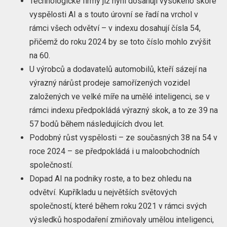
Technologické firmy již nyní dosahují vysokého skóre
vyspělosti AI a s touto úrovní se řadí na vrchol v
rámci všech odvětví – v indexu dosahují čísla 54,
přičemž do roku 2024 by se toto číslo mohlo zvýšit
na 60.
U výrobců a dodavatelů automobilů, kteří sázejí na
výrazný nárůst prodeje samořízených vozidel
založených ve velké míře na umělé inteligenci, se v
rámci indexu předpokládá výrazný skok, a to ze 39 na
57 bodů během následujících dvou let.
Podobný růst vyspělosti – ze současných 38 na 54 v
roce 2024 – se předpokládá i u maloobchodních
společností.
Dopad AI na podniky roste, a to bez ohledu na
odvětví. Kupříkladu u největších světových
společností, které během roku 2021 v rámci svých
výsledků hospodaření zmiňovaly umělou inteligenci,