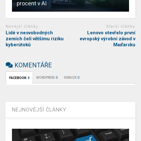
procent v AI
Novější články
Starší články
Lidé v nesvobodných
Lenovo otevřelo první
zemích čelí většímu riziku
evropský výrobní závod v
kyberútoků
Maďarsku
KOMENTÁŘE
WORDPRESS:
0
DISKUZE
0
FACEBOOK:
0
NEJNOVĚJŠÍ ČLÁNKY