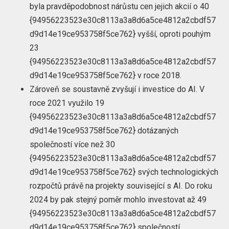
byla pravděpodobnost nárůstu cen jejich akcií o 40
{94956223523e30c8113a3a8d6a5ce4812a2cbdf57
d9d14e19ce953758f5ce762} vyšší, oproti pouhým
23
{94956223523e30c8113a3a8d6a5ce4812a2cbdf57
d9d14e19ce953758f5ce762} v roce 2018.
Zároveň se soustavně zvyšují i investice do AI. V
roce 2021 využilo 19
{94956223523e30c8113a3a8d6a5ce4812a2cbdf57
d9d14e19ce953758f5ce762} dotázaných
společností více než 30
{94956223523e30c8113a3a8d6a5ce4812a2cbdf57
d9d14e19ce953758f5ce762} svých technologických
rozpočtů právě na projekty související s AI. Do roku
2024 by pak stejný poměr mohlo investovat až 49
{94956223523e30c8113a3a8d6a5ce4812a2cbdf57
d9d14e19ce953758f5ce762} společností.