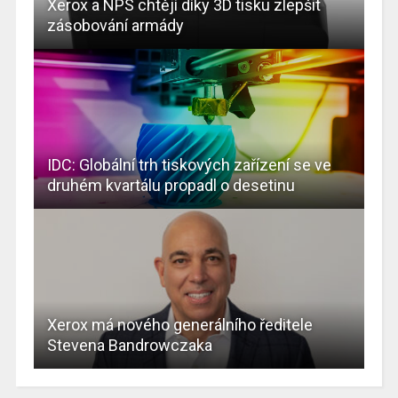
Xerox a NPS chtějí díky 3D tisku zlepšit
zásobování armády
IDC: Globální trh tiskových zařízení se ve
druhém kvartálu propadl o desetinu
Xerox má nového generálního ředitele
Stevena Bandrowczaka