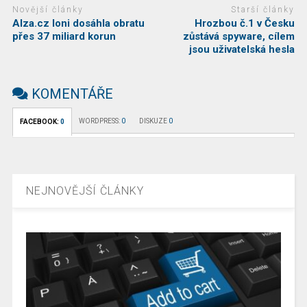
Novější články
Starší články
Alza.cz loni dosáhla obratu
Hrozbou č.1 v Česku
přes 37 miliard korun
zůstává spyware, cílem
jsou uživatelská hesla
KOMENTÁŘE
WORDPRESS:
0
DISKUZE
0
FACEBOOK:
0
NEJNOVĚJŠÍ ČLÁNKY