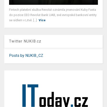
Fintech platební služba Revolut oznámila jmenování Kuby Fasta
do pozice CEO Revolut Bank UAB, své evropské bankovní entity
se sídlem v Litvě. [...]
Více
Twitter NUKIB.cz
Posts by NUKIB_CZ