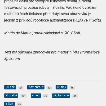
práce na dálku pro vývojáře tiskových řešení je řízení
testovacích procesů roboty na dálku. Vzdálené ovládání
multifunkčních tiskáren přes dotykovou obrazovku je
jedním z příkladů robotické automatizace (RQA) ve Y Softu.
Martin de Martini, spoluzakladatel a CIO Y Soft.
Text byl původně zpracován pro magazín MM Průmyslové
Spektrum
3D tisk
Komentáře
3D tisk
24
62
18
aktuálně
cloud
digitalizace
494
30
26
Y Soft
25