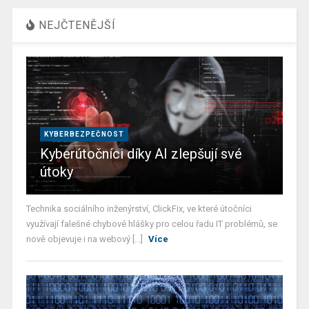
NEJČTENĚJŠÍ
KYBERBEZPEČNOST
Kyberútočníci díky AI zlepšují své
útoky
Technika sociálního inženýrství, ClickFix, ve které útočníci
využívají falešné chybové hlášky pro celou řadu IT problémů, se
nově objevuje i na webový [...]
Více