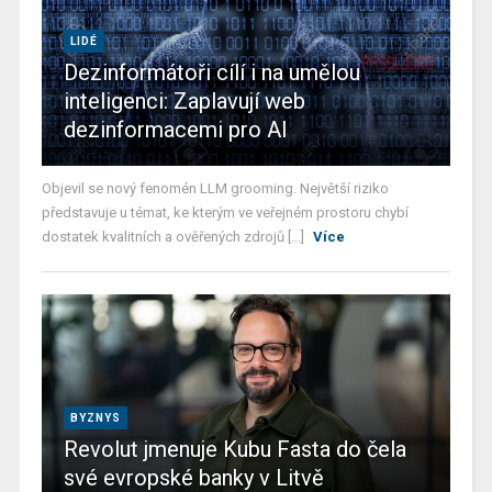
LIDÉ
Dezinformátoři cílí i na umělou
inteligenci: Zaplavují web
dezinformacemi pro AI
Objevil se nový fenomén LLM grooming. Největší riziko
představuje u témat, ke kterým ve veřejném prostoru chybí
dostatek kvalitních a ověřených zdrojů [...]
Více
BYZNYS
Revolut jmenuje Kubu Fasta do čela
své evropské banky v Litvě