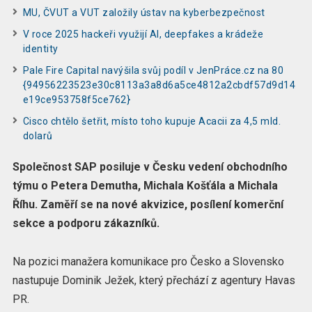
MU, ČVUT a VUT založily ústav na kyberbezpečnost
V roce 2025 hackeři využijí AI, deepfakes a krádeže
identity
Pale Fire Capital navýšila svůj podíl v JenPráce.cz na 80
{94956223523e30c8113a3a8d6a5ce4812a2cbdf57d9d14
e19ce953758f5ce762}
Cisco chtělo šetřit, místo toho kupuje Acacii za 4,5 mld.
dolarů
Společnost SAP posiluje v Česku vedení obchodního
týmu o Petera Demutha, Michala Košťála a Michala
Říhu. Zaměří se na nové akvizice, posílení komerční
sekce a podporu zákazníků.
Na pozici manažera komunikace pro Česko a Slovensko
nastupuje Dominik Ježek, který přechází z agentury Havas
PR.