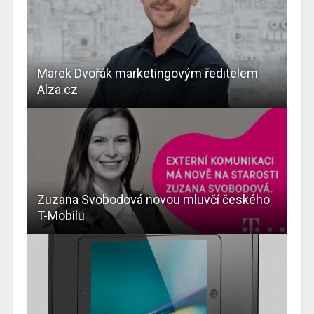
Marek Dvořák marketingovým ředitelem
Alza.cz
Zuzana Svobodová novou mluvčí českého
T-Mobilu