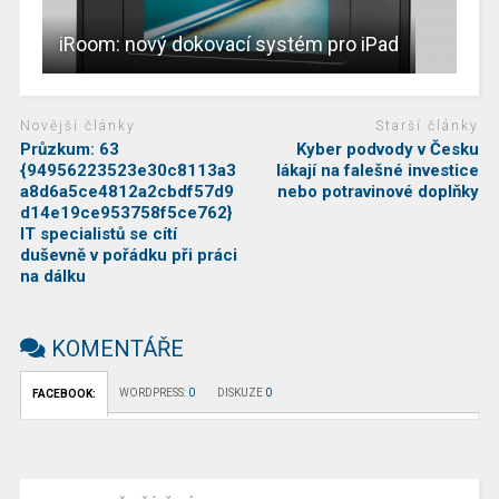
iRoom: nový dokovací systém pro iPad
Novější články
Starší články
Průzkum: 63
Kyber podvody v Česku
{94956223523e30c8113a3
lákají na falešné investice
a8d6a5ce4812a2cbdf57d9
nebo potravinové doplňky
d14e19ce953758f5ce762}
IT specialistů se cítí
duševně v pořádku při práci
na dálku
KOMENTÁŘE
WORDPRESS:
0
DISKUZE
0
FACEBOOK: