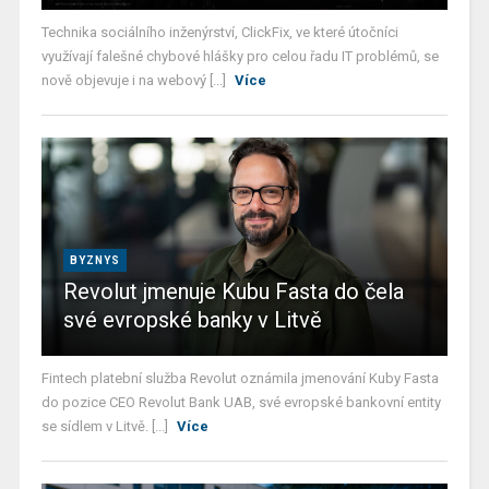
Technika sociálního inženýrství, ClickFix, ve které útočníci
využívají falešné chybové hlášky pro celou řadu IT problémů, se
nově objevuje i na webový [...]
Více
BYZNYS
Revolut jmenuje Kubu Fasta do čela
své evropské banky v Litvě
Fintech platební služba Revolut oznámila jmenování Kuby Fasta
do pozice CEO Revolut Bank UAB, své evropské bankovní entity
se sídlem v Litvě. [...]
Více