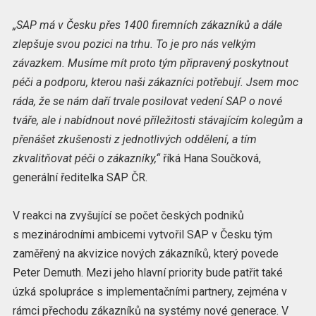
„SAP má v Česku přes 1400 firemních zákazníků a dále
zlepšuje svou pozici na trhu. To je pro nás velkým
závazkem. Musíme mít proto tým připravený poskytnout
péči a podporu, kterou naši zákazníci potřebují. Jsem moc
ráda, že se nám daří trvale posilovat vedení SAP o nové
tváře, ale i nabídnout nové příležitosti stávajícím kolegům a
přenášet zkušenosti z jednotlivých oddělení, a tím
zkvalitňovat péči o zákazníky,“
říká Hana Součková,
generální ředitelka SAP ČR.
V reakci na zvyšující se počet českých podniků
s mezinárodními ambicemi vytvořil SAP v Česku tým
zaměřený na akvizice nových zákazníků, který povede
Peter Demuth. Mezi jeho hlavní priority bude patřit také
úzká spolupráce s implementačními partnery, zejména v
rámci přechodu zákazníků na systémy nové generace. V