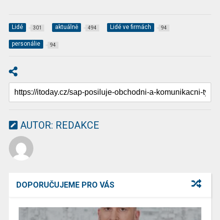
Lidé
aktuálně
Lidé ve firmách
301
494
94
personálie
94
AUTOR:
REDAKCE
DOPORUČUJEME PRO VÁS