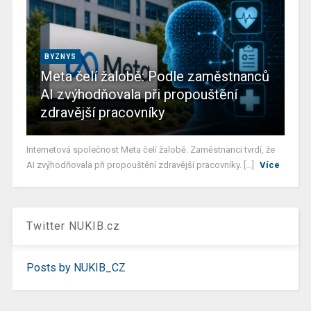
BYZNYS
Meta čelí žalobě: Podle zaměstnanců
AI zvýhodňovala při propouštění
zdravější pracovníky
Internetová společnost Meta čelí žalobě. Zaměstnanci tvrdí, že
AI zvýhodňovala při propouštění zdravější pracovníky. [...]
Více
Twitter NUKIB.cz
Posts by NUKIB_CZ