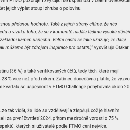
roveň FTMO pozoruje i zvyšující se úspěšnost v celém ověřovací
et jejich výplat stoupl zhruba o polovinu.
asnou přidanou hodnotu. Také z jejich strany cítíme, že nás
ledu o vizitku toho, že se v komunitě nadále těšíme vysoké důvěř
o základní kámen úspěchu. Velmi často se také ukazuje, že další
 tak můžeme být zdrojem inspirace pro ostatní,“
vysvětluje Otakar
inu (36 %) a také verifikovaných účtů, tedy těch, které mají
o 28 % více než před rokem. Zatímco donedávna platilo, že výzv
ním kvartálu se úspěšnost v FTMO Challenge pohybovala okolo 20
 tak vidět, že lidé se vzdělávají a zlepšují, což je hlavním
eli za první čtvrtletí 2024, přitom meziročně vzrostl o 75 %.
pektů, kterých si uživatelé podle FTMO cení nejvíce.