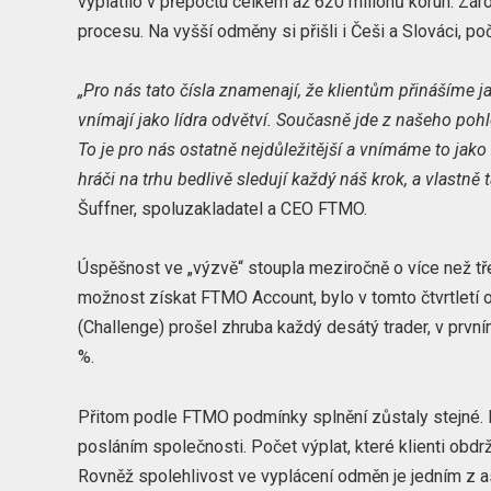
vyplatilo v přepočtu celkem až 620 milionů korun. Zá
procesu. Na vyšší odměny si přišli i Češi a Slováci, poč
„Pro nás tato čísla znamenají, že klientům přinášíme j
vnímají jako lídra odvětví. Současně jde z našeho poh
To je pro nás ostatně nejdůležitější a vnímáme to jak
hráči na trhu bedlivě sledují každý náš krok, a vlastně
Šuffner, spoluzakladatel a CEO FTMO.
Úspěšnost ve „výzvě“ stoupla meziročně o více než třet
možnost získat FTMO Account, bylo v tomto čtvrtletí 
(Challenge) prošel zhruba každý desátý trader, v prv
%.
Přitom podle FTMO podmínky splnění zůstaly stejné. Lze
posláním společnosti. Počet výplat, které klienti obdrž
Rovněž spolehlivost ve vyplácení odměn je jedním z as