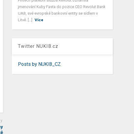
Fintech platební služba Revolut oznámila
jmenování Kuby Fasta do pozice CEO Revolut Bank
UAB, své evropské bankovní entity se sídlem v
Litvě. [...]
Více
Twitter NUKIB.cz
Posts by NUKIB_CZ
ky
my
tě