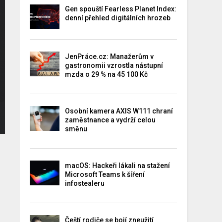
Gen spouští Fearless Planet Index:
denní přehled digitálních hrozeb
JenPráce.cz: Manažerům v
gastronomii vzrostla nástupní
mzda o 29 % na 45 100 Kč
Osobní kamera AXIS W111 chraní
zaměstnance a vydrží celou
směnu
macOS: Hackeři lákali na stažení
Microsoft Teams k šíření
infostealeru
Čeští rodiče se bojí zneužití