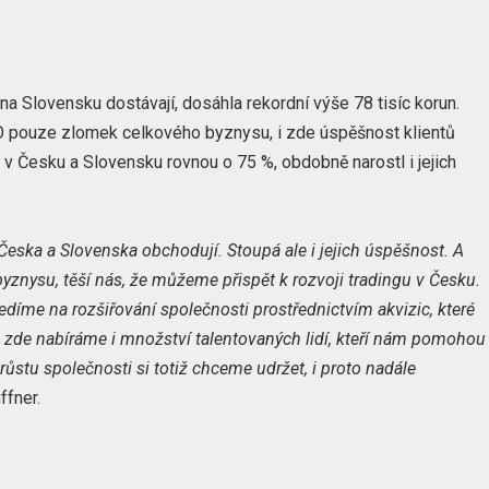
 na Slovensku dostávají, dosáhla rekordní výše 78 tisíc korun.
O pouze zlomek celkového byznysu, i zde úspěšnost klientů
v Česku a Slovensku rovnou o 75 %, obdobně narostl i jejich
 Česka a Slovenska obchodují. Stoupá ale i jejich úspěšnost. A
byznysu, těší nás, že můžeme přispět k rozvoji tradingu v Česku.
íme na rozšiřování společnosti prostřednictvím akvizic, které
 zde nabíráme i množství talentovaných lidí, kteří nám pomohou
ůstu společnosti si totiž chceme udržet, i proto nadále
fner.