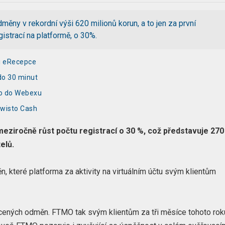
ěny v rekordní výši 620 milionů korun, a to jen za první
gistrací na platformě, o 30%.
ci eRecepce
do 30 minut
 ho do Webexu
Twisto Cash
iročně růst počtu registrací o 30 %, což představuje 270
elů.
 které platforma za aktivity na virtuálním účtu svým klientům
acených odměn. FTMO tak svým klientům za tři měsíce tohoto rok