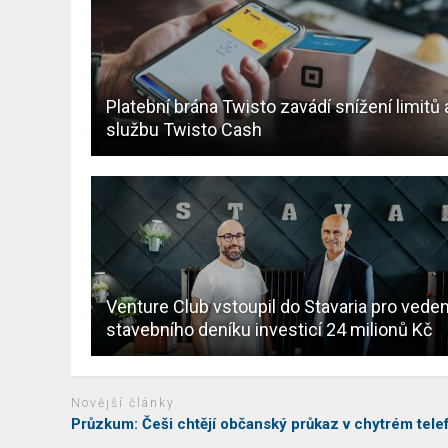
Platební brána Twisto zavádí snížení limitů 
službu Twisto Cash
Venture Club vstoupil do Stavaria pro veden
stavebního deníku investicí 24 milionů Kč
Novější články
Průzkum: Češi chtějí občanský průkaz v chytrém tele