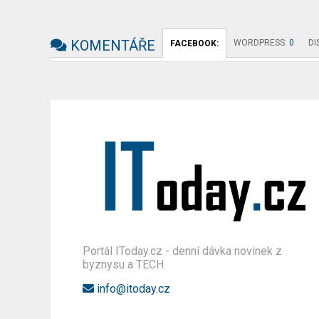
KOMENTÁŘE
WORDPRESS:
0
DI
FACEBOOK:
Portál IToday.cz - denní dávka novinek z
byznysu a TECH
info@itoday.cz