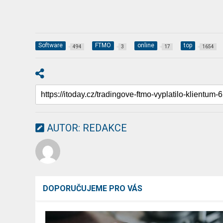
Software
FTMO
online
top
494
3
17
1654
AUTOR:
REDAKCE
DOPORUČUJEME PRO VÁS