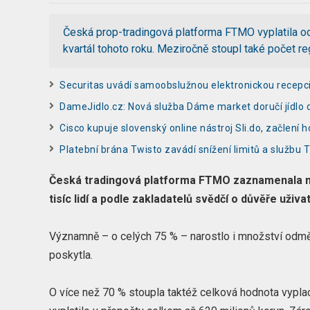
Česká prop-tradingová platforma FTMO vyplatila odm
kvartál tohoto roku. Meziročně stoupl také počet re
Securitas uvádí samoobslužnou elektronickou recep
DameJidlo.cz: Nová služba Dáme market doručí jídlo 
Cisco kupuje slovenský online nástroj Sli.do, začlení
Platební brána Twisto zavádí snížení limitů a službu 
Česká tradingová platforma FTMO zaznamenala mez
tisíc lidí a podle zakladatelů svědčí o důvěře uživat
Významně – o celých 75 % – narostlo i množství odměn,
poskytla.
O více než 70 % stoupla taktéž celková hodnota vypl