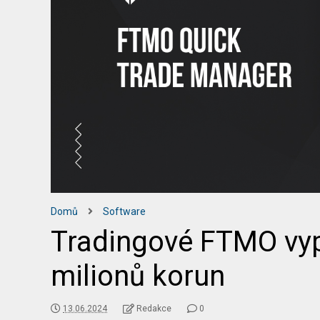
Domů
Software
Tradingové FTMO vyp
milionů korun
13.06.2024
Redakce
0