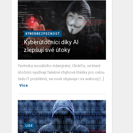
KYBERBEZPEČNOST
Kyberútočníci díky AI
zlepšují své útoky
Technika sociálního inženýrství, ClickFix, ve které
útočníci využívají falešné chybové hlášky pro celou
řadu IT problémů, se nově objevuje i na webový [...]
Více
LIDÉ