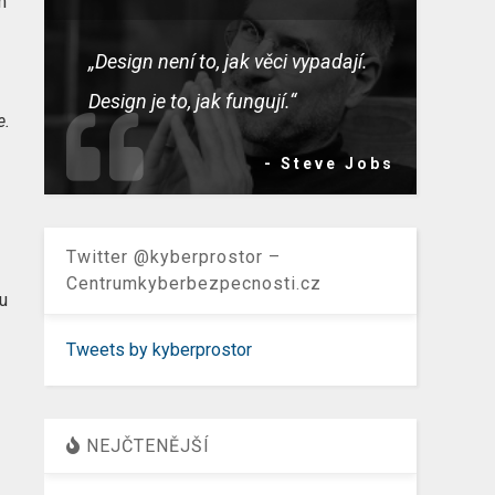
m
„Design není to, jak věci vypadají.
Design je to, jak fungují.“
e.
- Steve Jobs
Twitter @kyberprostor –
Centrumkyberbezpecnosti.cz
ou
Tweets by kyberprostor
NEJČTENĚJŠÍ