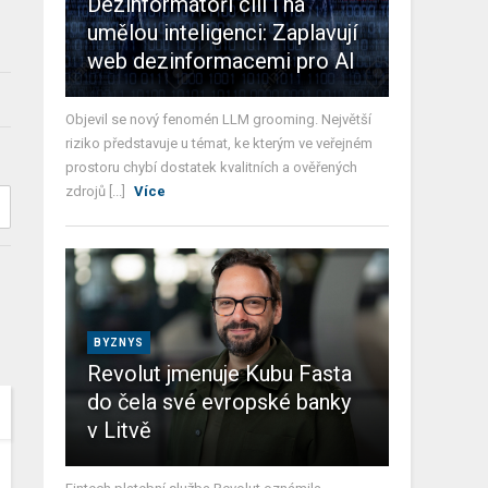
Dezinformátoři cílí i na
umělou inteligenci: Zaplavují
web dezinformacemi pro AI
Objevil se nový fenomén LLM grooming. Největší
riziko představuje u témat, ke kterým ve veřejném
prostoru chybí dostatek kvalitních a ověřených
zdrojů [...]
Více
BYZNYS
Revolut jmenuje Kubu Fasta
do čela své evropské banky
v Litvě