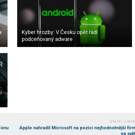
a
Kyber hrozby: V Česku opět řádí
podceňovaný adware
í
Starší člán
fonu
Apple nahradil Microsoft na pozici nejhodnotnější fir
na svě