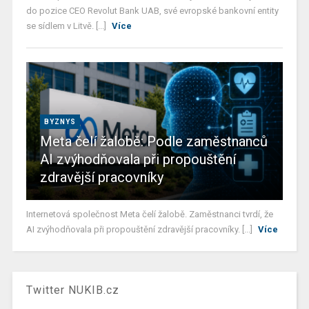
do pozice CEO Revolut Bank UAB, své evropské bankovní entity
se sídlem v Litvě. [...]
Více
BYZNYS
Meta čelí žalobě: Podle zaměstnanců
AI zvýhodňovala při propouštění
zdravější pracovníky
Internetová společnost Meta čelí žalobě. Zaměstnanci tvrdí, že
AI zvýhodňovala při propouštění zdravější pracovníky. [...]
Více
Twitter NUKIB.cz