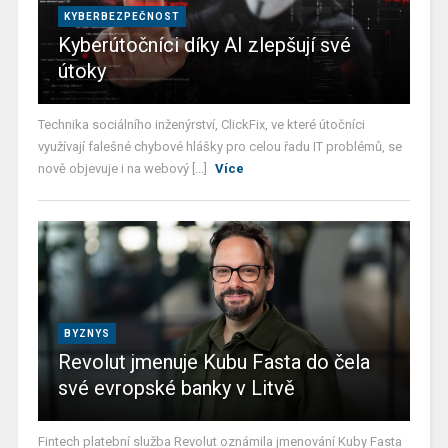
KYBERBEZPEČNOST
Kyberútočníci díky AI zlepšují své
útoky
Technika sociálního inženýrství, ClickFix, ve které útočníci
využívají falešné chybové hlášky pro celou řadu IT problémů, se
nově objevuje i na webový [...]
Více
BYZNYS
Revolut jmenuje Kubu Fasta do čela
své evropské banky v Litvě
Fintech platební služba Revolut oznámila jmenování Kuby Fasta