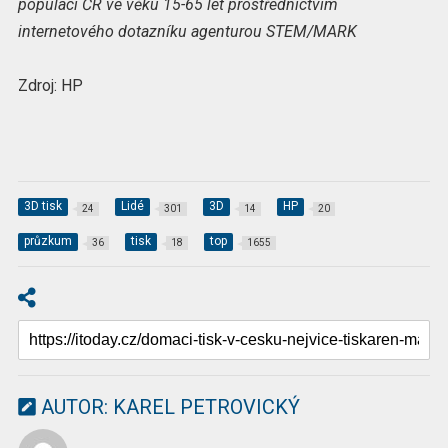
populaci ČR ve věku 15-65 let prostřednictvím
internetového dotazníku agenturou STEM/MARK
Zdroj: HP
3D tisk
Lidé
3D
HP
24
301
14
20
průzkum
tisk
top
36
18
1655
AUTOR:
KAREL PETROVICKÝ