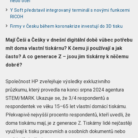
nebo ocel
Y Soft představil integrovaný terminál s novými funkcemi
RICOH
Firmy v Česku během koronakrize investují do 3D tisku
Mají Češi a Češky v dnešní digitální době vůbec potřebu
mít doma vlastní tiskárnu? K čemu ji používají a jak
často? A co generace Z –⁠⁠⁠⁠⁠⁠ jsou jim tiskárny k něčemu
dobré?
Společnost HP zveřejňuje výsledky exkluzivního
průzkumu, který provedla na konci srpna 2024 agentura
STEM/MARK. Ukazuje se, že 3/4 respondentů a
respondentek ve věku 15–⁠⁠⁠⁠⁠⁠65 let vlastní domácí tiskárnu.
Překvapivě nejvyšší procento respondentů, kteří uvedli, že
doma tiskárnu mají, je z generace Z. Tiskárny lidé nejčastěji
využívají k tisku pracovních a osobních dokumentů nebo