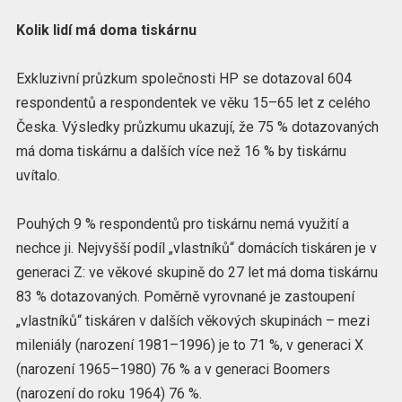
Kolik lidí má doma tiskárnu
Exkluzivní průzkum společnosti HP se dotazoval 604
respondentů a respondentek ve věku 15–⁠⁠⁠⁠⁠⁠⁠⁠⁠⁠⁠⁠65 let z celého
Česka. Výsledky průzkumu ukazují, že 75 % dotazovaných
má doma tiskárnu a dalších více než 16 % by tiskárnu
uvítalo.
Pouhých 9 % respondentů pro tiskárnu nemá využití a
nechce ji. Nejvyšší podíl „vlastníků“ domácích tiskáren je v
generaci Z: ve věkové skupině do 27 let má doma tiskárnu
83 % dotazovaných. Poměrně vyrovnané je zastoupení
„vlastníků“ tiskáren v dalších věkových skupinách – mezi
mileniály (narození 1981–1996) je to 71 %, v generaci X
(narození 1965–1980) 76 % a v generaci Boomers
(narození do roku 1964) 76 %.