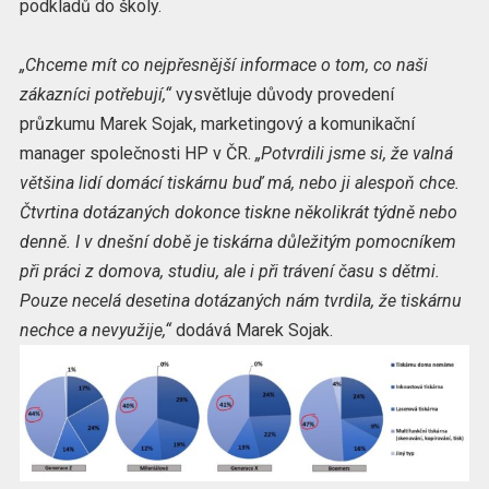
podkladů do školy.
„Chceme mít co nejpřesnější informace o tom, co naši
zákazníci potřebují,“
vysvětluje důvody provedení
průzkumu Marek Sojak, marketingový a komunikační
manager společnosti HP v ČR.
„Potvrdili jsme si, že valná
většina lidí domácí tiskárnu buď má, nebo ji alespoň chce.
Čtvrtina dotázaných dokonce tiskne několikrát týdně nebo
denně. I v dnešní době je tiskárna důležitým pomocníkem
při práci z domova, studiu, ale i při trávení času s dětmi.
Pouze necelá desetina dotázaných nám tvrdila, že tiskárnu
nechce a nevyužije,“
dodává Marek Sojak.