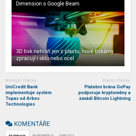
Dimension s Google Beam
3D tisk netvoří jen z plastu, nové tiskárny
zpracují i sklo nebo ocel
Novější články
Starší články
UniCredit Bank
Platební brána GoPay
implementuje systém
podporuje kryptoměny a
Topas od Arbes
zavádí Bitcoin Lightning
Technologies
KOMENTÁŘE
WORDPRESS:
0
DISKUZE
1