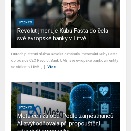
BYZNYS
Revolut jmenuje Kubu Fasta do čela
své evropské banky v Litvě
Fintech platební služba Revolut oznámila jmenování Kuby Fasta
do pozice CEO Revolut Bank UAB, své evropské bankovní entity
se sídlem v Litvě. [...]
Více
BYZNYS
Meta čelí žalobě: Podle zaměstnanců
AI zvýhodňovala při propouštění