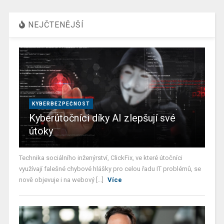
NEJČTENĚJŠÍ
KYBERBEZPEČNOST
Kyberútočníci díky AI zlepšují své
útoky
Technika sociálního inženýrství, ClickFix, ve které útočníci
využívají falešné chybové hlášky pro celou řadu IT problémů, se
nově objevuje i na webový [...]
Více