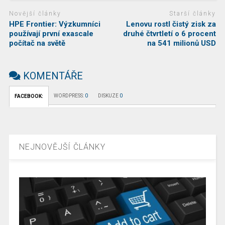
Novější články
Starší články
HPE Frontier: Výzkumníci
Lenovu rostl čistý zisk za
používají první exascale
druhé čtvrtletí o 6 procent
počítač na světě
na 541 milionů USD
KOMENTÁŘE
WORDPRESS:
0
DISKUZE
0
FACEBOOK:
NEJNOVĚJŠÍ ČLÁNKY