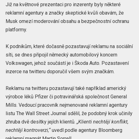
Již na květnové prezentaci pro inzerenty byly některé
reklamní agentury a značky skeptické kvůli obavám, že
Musk omezí moderování obsahu a bezpečnostní ochranu
platformy.
K podnikům, které dočasně pozastavují reklamu na sociální
síti, se dnes připojil německý automobilový koncern
Volkswagen, jehož součástí je i Škoda Auto. Pozastavení
inzerce na twitteru doporučil všem svým značkám.
Reklamu na twitteru pozastavují také například americký
výrobce léků Pfizer či potravinářská společnost General
Mills. Vedoucí pracovník nejmenované reklamní agentury
listu The Wall Street Journal sdělil, že podobný krok učinily
zhruba dvě desítky jejích klientů.
„Klienti nechtějí konflikt,
nechtějí kontroverzi,“
uvedl podle agentury Bloomberg
reklamní magnát Martin Sorrell.