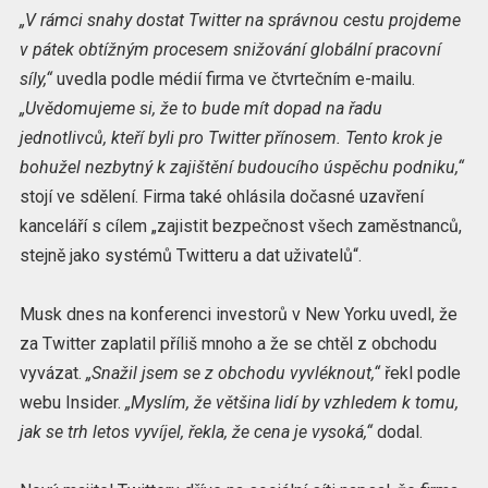
„V rámci snahy dostat Twitter na správnou cestu projdeme
v pátek obtížným procesem snižování globální pracovní
síly,“
uvedla podle médií firma ve čtvrtečním e-mailu.
„Uvědomujeme si, že to bude mít dopad na řadu
jednotlivců, kteří byli pro Twitter přínosem. Tento krok je
bohužel nezbytný k zajištění budoucího úspěchu podniku,“
stojí ve sdělení. Firma také ohlásila dočasné uzavření
kanceláří s cílem „zajistit bezpečnost všech zaměstnanců,
stejně jako systémů Twitteru a dat uživatelů“.
Musk dnes na konferenci investorů v New Yorku uvedl, že
za Twitter zaplatil příliš mnoho a že se chtěl z obchodu
vyvázat.
„Snažil jsem se z obchodu vyvléknout,“
řekl podle
webu Insider.
„Myslím, že většina lidí by vzhledem k tomu,
jak se trh letos vyvíjel, řekla, že cena je vysoká,“
dodal.