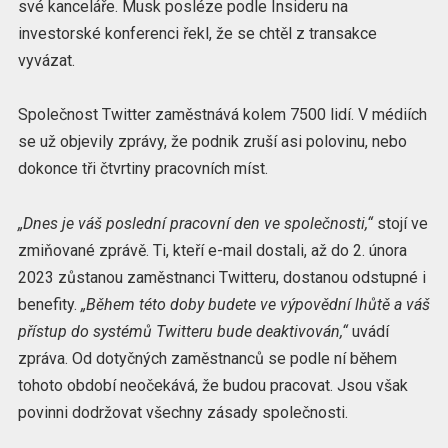
své kanceláře. Musk posléze podle Insideru na
investorské konferenci řekl, že se chtěl z transakce
vyvázat.
Společnost Twitter zaměstnává kolem 7500 lidí. V médiích
se už objevily zprávy, že podnik zruší asi polovinu, nebo
dokonce tři čtvrtiny pracovních míst.
„Dnes je váš poslední pracovní den ve společnosti,“
stojí ve
zmiňované zprávě. Ti, kteří e-mail dostali, až do 2. února
2023 zůstanou zaměstnanci Twitteru, dostanou odstupné i
benefity.
„Během této doby budete ve výpovědní lhůtě a váš
přístup do systémů Twitteru bude deaktivován,“
uvádí
zpráva. Od dotyčných zaměstnanců se podle ní během
tohoto období neočekává, že budou pracovat. Jsou však
povinni dodržovat všechny zásady společnosti.