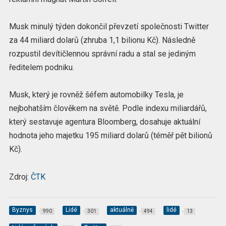
Musk minulý týden dokončil převzetí společnosti Twitter
za 44 miliard dolarů (zhruba 1,1 bilionu Kč). Následně
rozpustil devítičlennou správní radu a stal se jediným
ředitelem podniku.
Musk, který je rovněž šéfem automobilky Tesla, je
nejbohatším člověkem na světě. Podle indexu miliardářů,
který sestavuje agentura Bloomberg, dosahuje aktuální
hodnota jeho majetku 195 miliard dolarů (téměř pět bilionů
Kč).
Zdroj:
ČTK
Byznys
Lidé
aktuálně
lidé
990
301
494
13