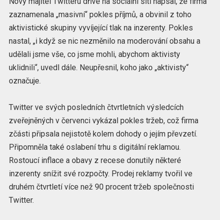
Nový majitel Twitteru dříve na sociální síti napsal, že firma
zaznamenala „masivní“ pokles příjmů, a obvinil z toho
aktivistické skupiny vyvíjející tlak na inzerenty. Pokles
nastal, „i když se nic nezměnilo na moderování obsahu a
udělali jsme vše, co jsme mohli, abychom aktivisty
uklidnili“, uvedl dále. Neupřesnil, koho jako „aktivisty“
označuje.
Twitter ve svých posledních čtvrtletních výsledcích
zveřejněných v červenci vykázal pokles tržeb, což firma
zčásti připsala nejistotě kolem dohody o jejím převzetí.
Připomněla také oslabení trhu s digitální reklamou.
Rostoucí inflace a obavy z recese donutily některé
inzerenty snížit své rozpočty. Prodej reklamy tvořil ve
druhém čtvrtletí více než 90 procent tržeb společnosti
Twitter.