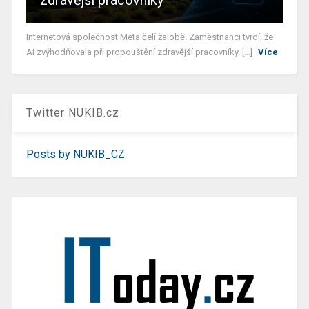
zdravější pracovníky
Internetová společnost Meta čelí žalobě. Zaměstnanci tvrdí, že
AI zvýhodňovala při propouštění zdravější pracovníky. [...]
Více
Twitter NUKIB.cz
Posts by NUKIB_CZ