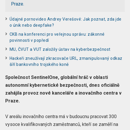
Praze.
Údajné pornovideo Andrey Verešové: Jak poznat, zda jde
o únik nebo deepfake?
CKB na konferenci pro veřejnou správu: zákonné
povinnosti v popředí
MU, ČVUT a VUT založily ústav na kyberbezpečnost
Hackeři zneužívají zkracovače URL, zmanipulovaný odkaz
šíří bankovního trojského koně
Společnost SentinelOne, globální hráč v oblasti
autonomní kybernetické bezpečnosti, dnes oficiálně
zahájila provoz nové kanceláře a inovačního centra v
Praze.
V areálu inovačního centra má v budoucnu pracovat 300
vysoce kvalifikovaných zaměstnanců, kteří se zaměří na