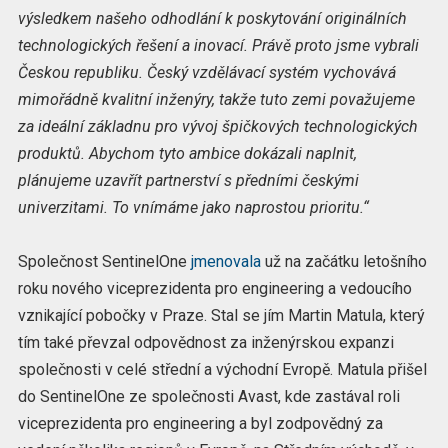
výsledkem našeho odhodlání k poskytování originálních
technologických řešení a inovací. Právě proto jsme vybrali
Českou republiku. Český vzdělávací systém vychovává
mimořádně kvalitní inženýry, takže tuto zemi považujeme
za ideální základnu pro vývoj špičkových technologických
produktů. Abychom tyto ambice dokázali naplnit,
plánujeme uzavřít partnerství s předními českými
univerzitami. To vnímáme jako naprostou prioritu.“
Společnost SentinelOne
jmenovala
už na začátku letošního
roku nového viceprezidenta pro engineering a vedoucího
vznikající pobočky v Praze. Stal se jím Martin Matula, který
tím také převzal odpovědnost za inženýrskou expanzi
společnosti v celé střední a východní Evropě. Matula přišel
do SentinelOne ze společnosti Avast, kde zastával roli
viceprezidenta pro engineering a byl zodpovědný za