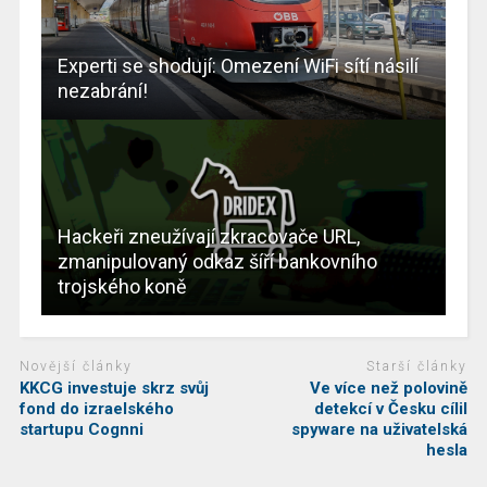
Experti se shodují: Omezení WiFi sítí násilí
nezabrání!
Hackeři zneužívají zkracovače URL,
zmanipulovaný odkaz šíří bankovního
trojského koně
Novější články
Starší články
KKCG investuje skrz svůj
Ve více než polovině
fond do izraelského
detekcí v Česku cílil
startupu Cognni
spyware na uživatelská
hesla