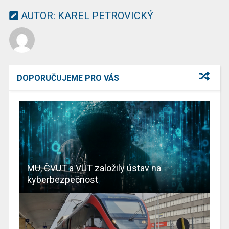
AUTOR:
KAREL PETROVICKÝ
DOPORUČUJEME PRO VÁS
MU, ČVUT a VUT založily ústav na
kyberbezpečnost