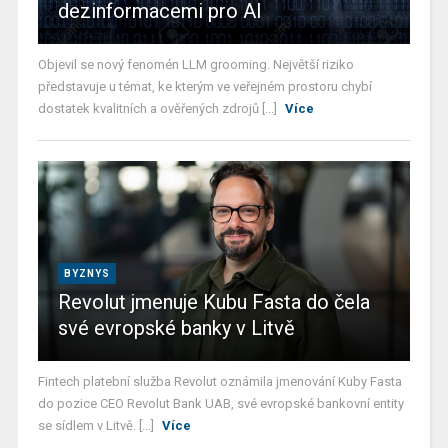
dezinformacemi pro AI
Objevil se nový fenomén LLM grooming. Největší riziko
představuje u témat, ke kterým ve veřejném prostoru chybí
dostatek kvalitních a ověřených zdrojů [...]
Více
BYZNYS
Revolut jmenuje Kubu Fasta do čela
své evropské banky v Litvě
Fintech platební služba Revolut oznámila jmenování Kuby Fasta
do pozice CEO Revolut Bank UAB, své evropské bankovní entity
se sídlem v Litvě. [...]
Více