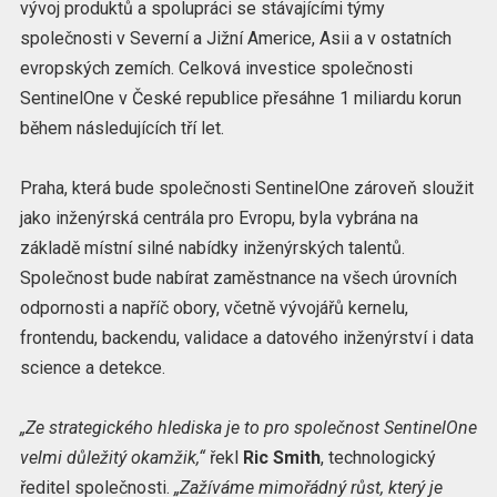
vývoj produktů a spolupráci se stávajícími týmy
společnosti v Severní a Jižní Americe, Asii a v ostatních
evropských zemích. Celková investice společnosti
SentinelOne v České republice přesáhne 1 miliardu korun
během následujících tří let.
Praha, která bude společnosti SentinelOne zároveň sloužit
jako inženýrská centrála pro Evropu, byla vybrána na
základě místní silné nabídky inženýrských talentů.
Společnost bude nabírat zaměstnance na všech úrovních
odpornosti a napříč obory, včetně vývojářů kernelu,
frontendu, backendu, validace a datového inženýrství i data
science a detekce.
„Ze strategického hlediska je to pro společnost SentinelOne
velmi důležitý okamžik,“
řekl
Ric Smith
, technologický
ředitel společnosti.
„Zažíváme mimořádný růst, který je