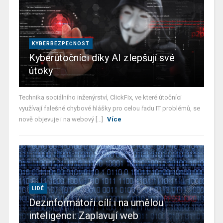
KYBERBEZPEČNOST
Kyberútočníci díky AI zlepšují své
útoky
Technika sociálního inženýrství, ClickFix, ve které útočníci
využívají falešné chybové hlášky pro celou řadu IT problémů, se
nově objevuje i na webový [...]
Více
LIDÉ
Dezinformátoři cílí i na umělou
inteligenci: Zaplavují web