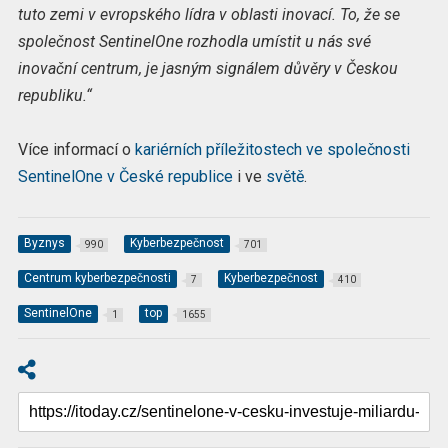
tuto zemi v evropského lídra v oblasti inovací. To, že se
společnost SentinelOne rozhodla umístit u nás své
inovační centrum, je jasným signálem důvěry v Českou
republiku.“
Více informací o
kariérních příležitostech ve společnosti
SentinelOne v České republice
i ve
světě
.
Byznys
Kyberbezpečnost
990
701
Centrum kyberbezpečnosti
Kyberbezpečnost
7
410
SentinelOne
top
1
1655