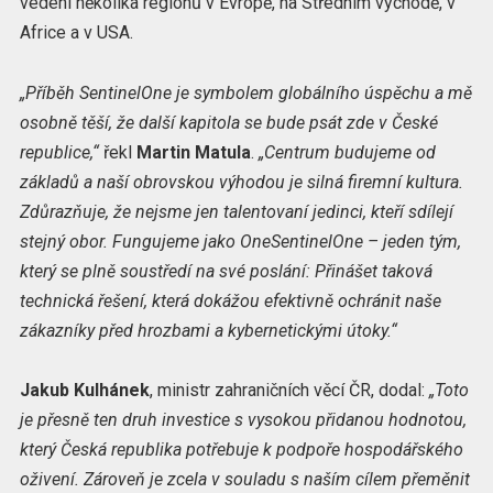
vedení několika regionů v Evropě, na Středním východě, v
Africe a v USA.
„Příběh SentinelOne je symbolem globálního úspěchu a mě
osobně těší, že další kapitola se bude psát zde v České
republice,“
řekl
Martin Matula
.
„Centrum budujeme od
základů a naší obrovskou výhodou je silná firemní kultura.
Zdůrazňuje, že nejsme jen talentovaní jedinci, kteří sdílejí
stejný obor. Fungujeme jako OneSentinelOne – jeden tým,
který se plně soustředí na své poslání: Přinášet taková
technická řešení, která dokážou efektivně ochránit naše
zákazníky před hrozbami a kybernetickými útoky.“
Jakub Kulhánek
, ministr zahraničních věcí ČR, dodal:
„Toto
je přesně ten druh investice s vysokou přidanou hodnotou,
který Česká republika potřebuje k podpoře hospodářského
oživení. Zároveň je zcela v souladu s naším cílem přeměnit