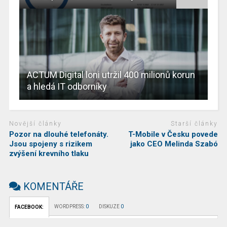
ACTUM Digital loni utržil 400 milionů korun
a hledá IT odborníky
Novější články
Starší články
Pozor na dlouhé telefonáty.
T-Mobile v Česku povede
Jsou spojeny s rizikem
jako CEO Melinda Szabó
zvýšení krevního tlaku
KOMENTÁŘE
WORDPRESS:
0
DISKUZE
0
FACEBOOK: