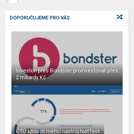
DOPORUČUJEME PRO VÁS
Investoři přes Bondster proinvestovali přes
2 miliardy Kč
ČTÚ spouští měřicí nástroj NetTest