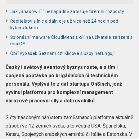
Jak „Shadow IT“ nenápadně zatěžuje firemní rozpočty
Ředitelství silnic a dálnic je už více než 24 hodin pod
kyberútokem
Špionážní malware CloudMensis cílí na uživatele zařízení s
macOS
Obří výpadek Seznam.cz! Klíčové služby nefungují
Český i světový eventový byznys roste, a s tím i
spojená poptávka po brigádnících či technickém
personálu. Vyplývá to z dat startupu OnSinch, jenž
vyvinul platformu pro komplexní management
nárazové pracovní síly a dobrovolníků.
S čtyřnásobným nárůstem zaměstnanců platforma aktuálně
působí ve 12 zemích světa, a to včetně USA, Španělska,
Kataru, Spojených arabských emirátů či Itálie a Estonska. V