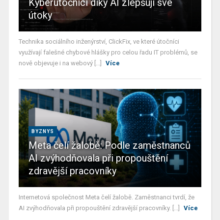
Kyberútočníci díky AI zlepšují své
útoky
Technika sociálního inženýrství, ClickFix, ve které útočníci
využívají falešné chybové hlášky pro celou řadu IT problémů, se
nově objevuje i na webový [...]
Více
BYZNYS
Meta čelí žalobě: Podle zaměstnanců
AI zvýhodňovala při propouštění
zdravější pracovníky
Internetová společnost Meta čelí žalobě. Zaměstnanci tvrdí, že
AI zvýhodňovala při propouštění zdravější pracovníky. [...]
Více