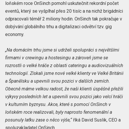
loňském roce OnSinch pomohl uskutečnit rekordní počet
eventů, který se vyšplhal přes 20 tisíc a na nichž brigádníci
odpracovali téměř 2 miliony hodin. OnSinch tak pokračuje v
dobývání globálního trhu a digitalizaci odvětví tzv. gig
economy.
„Na domácím trhu jsme si udrželi spolupráci s největšími
firmami v crewingu a hostesingu a zároveň jsme se
rozrostli o velké hráče z oblasti cateringu a audiovizuálních
technologií. Získali jsme nové velké klienty ve Velké Británii
a Španělsku a upevnili svou pozici v dalších zemích.
Obecně máme velkou radost, že naši klienti úspěšně přežili
výkyvy posledních let a upevnili svou pozici jako velcí hráči
v kulturním byznysu. Akce, které s pomocí OnSinch v
loňském roce realizovali, byly naprosto fenomenální a
posunuly laťku zase o něco výše,“
říká David Suslik, CEO a
spoluzakladatel OnSinch.