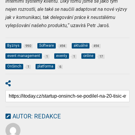
interními systémy klientů. Díky tomu jsme se jako tým
nejen rozrostli, ale také se naučili adaptovat na nové výzvy
jak v komunikaci, tak delegování práce k neustálému
vylepšování našeho produktu,“
uzavírá Petr Jaroš.
Byznys
Software
aktuálně
990
494
494
event management
eventy
online
1
1
17
OnSinch
platforma
1
6
AUTOR:
REDAKCE