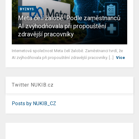
BYZNYS
Meta čelí žalobě: Podle zaměstnanců
AI zvýhodňovala při propouštění
zdravější pracovníky
Internetová společnost Meta čelí žalobě. Zaměstnanci tvrdí, že
AI zvýhodňovala při propouštění zdravější pracovníky. [...]
Více
Twitter NUKIB.cz
Posts by NUKIB_CZ