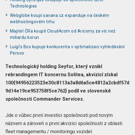
Technologies
Webglobe koupí savana.cz expanduje na českém
webhostingovém trhu
Majitel ČRa koupil Cloud4com od Aricomy za víc než
miliardu korun
Luigi’s Box kupuje konkurenta v optimalizaci vyhledávání
Persoo
Technologický holding Seyfor, který vznikl
rebrandingem IT koncernu Solitea, akvizicí získal
100{94956223523e30c8113a3a8d6a5ce4812a2cbdf57d
9d14e19ce953758f5ce762} podíl ve slovenské
společnosti Commander Services.
Jde o vůbec první investici společnosti pod novým
názvem a zároveň o první akvizici společnosti z oblasti
fleet managementu / monitoringu vozidel.