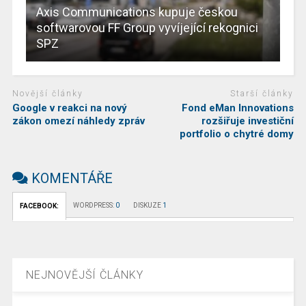
Axis Communications kupuje českou
softwarovou FF Group vyvíjející rekognici
SPZ
Novější články
Starší články
Google v reakci na nový
Fond eMan Innovations
zákon omezí náhledy zpráv
rozšiřuje investiční
portfolio o chytré domy
KOMENTÁŘE
WORDPRESS:
0
DISKUZE
1
FACEBOOK:
NEJNOVĚJŠÍ ČLÁNKY