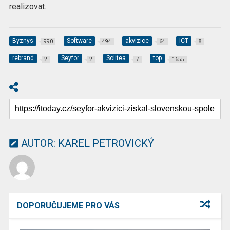
realizovat.
Byznys
Software
akvizice
ICT
990
494
64
8
rebrand
Seyfor
Solitea
top
2
2
7
1655
AUTOR:
KAREL PETROVICKÝ
DOPORUČUJEME PRO VÁS