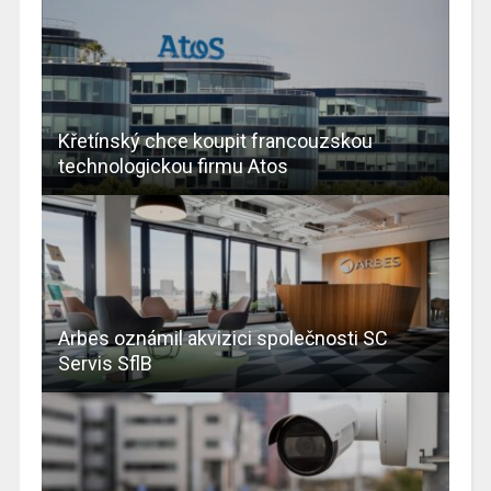
Křetínský chce koupit francouzskou
technologickou firmu Atos
Arbes oznámil akvizici společnosti SC
Servis SflB