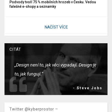
Podvody tvoří 75 % mobilních hrozeb v Česku. Vedou
falešné e-shopy a seznamky
NAČÍST VÍCE
CITÁT
„Design není to, jak věci vypadají. Design je
to, jak fungují.“
- Steve Jobs
Twitter @kyberprostor –