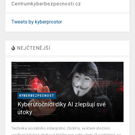
Centrumkyberbezpecnosti.cz
Tweets by kyberprostor
NEJČTENĚJŠÍ
KYBERBEZPEČNOST
Kyberútočníci díky AI zlepšují své
útoky
Technika sociálního inženýrství, ClickFix, ve které útočníci
využívají falešné chybové hlášky pro celou řadu IT problémů, se