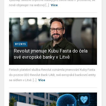
nově objevuje i na webový [...]
Více
BYZNYS
Revolut jmenuje Kubu Fasta do čela
své evropské banky v Litvě
Fintech platební služba Revolut oznámila jmenování Kuby Fasta
do pozice CEO Revolut Bank UAB, své evropské bankovní entity
se sídlem v Litvě. [...]
Více