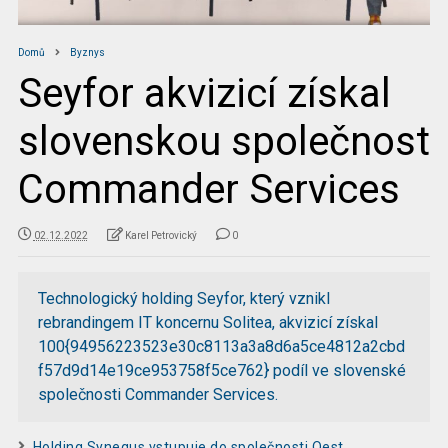
Domů
Byznys
Seyfor akvizicí získal
slovenskou společnost
Commander Services
02.12.2022
Karel Petrovický
0
Technologický holding Seyfor, který vznikl
rebrandingem IT koncernu Solitea, akvizicí získal
100{94956223523e30c8113a3a8d6a5ce4812a2cbd
f57d9d14e19ce953758f5ce762} podíl ve slovenské
společnosti Commander Services.
Holding Synequs vstupuje do společnosti Qest