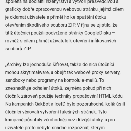
spoléhá na sociální inženýrství a vytvoří přesvědčivou a
graficky dobře zpracovanou webovou stránku, jejímž cílem
je oklamat uživatele a přimět ho ke spuštění útoku
otevřením škodlivého souboru ZIP. V říjnu se zjistilo, že
titíž útočníci použili podvržené stránky GoogleDisku –
rovněž s cílem přimět uživatele k otevření infikovaných
souborů ZIP.
„Archivy lze jednoduše šifrovat, takže do nich útočníci
mohou skrýt malware, a obejít tak webové proxy servery,
sandboxy nebo programy na kontrolu e-mailů. To
znesnadňuje odhalení útoků, zejména pokud při nich
útočník zároveň použije techniky propašování HTML kódu.
Na kampaních QakBot a IceID bylo pozoruhodné, kolik úsilí
útočníci věnovali vytvoření falešných stránek. Tyto
kampaně působily věrohodněji než dřívější útoky, a pro
uživatele proto nebylo snadné rozpoznat, kterým