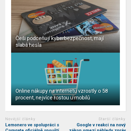
Češi podceňují kyberbezpečnost, mají
slabá hesla
Online nákupy na internetu vzrostly o 58
procent, nejvíce rostou u mobilů
Novější články
Starší články
Lemonero ve spolupráci s
Google v reakci na nový
Comgate oficiálně spouští
zákon omezí náhledy zpráv