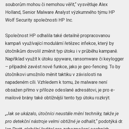
souborům mohou či nemohou věřit,“ vysvětluje Alex
Holland, Senior Malware Analyst výzkumného týmu HP
Wolf Security společnosti HP Inc.
Společnost HP odhalila také detailně propracovanou
kampaň využívající modulární řetězec infekce, který by
útočníkům dovolil změnit typ útoku i v průběhu kampaně.
Například využít k útoku spyware, ransomware či keylogger
– případně zavést nové funkce, jako je geo-fencing. To by
útočníkovi umožnilo měnit taktiku v závislosti na
napadeném cíli. Vzhledem k tomu, že malware není
obsažen přímo v příloze odeslané adresátovi, je pro e-
mailové brány také obtížnější tento typ útoku rozkrýt.
„Jak se ukázalo, útočníci neustále mění techniky, takže je
pro detekční nástroje velmi obtížné je odhalit,“
podotýká dr.