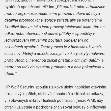
Ian Pratt, globální ředitel pro zabezpečení osobních
systémů společnosti HP Inc.
„Při použití mikrovirtualizace
mohou organizace uplatněním principu nulové důvěry a
detailně propracované izolace zajistit, aby se potenciálně
škodlivé úlohy – jako jsou procesy iniciované kliknutím na
odkaz nebo otevřením škodlivé přílohy – spouštěly v
jednorázovém virtuálním počítači, odděleném od
základních systémů. Tento proces je z hlediska uživatele
zcela neviditelný a dokáže zachytit veškerý skrytý malware,
proto útočníci nemohou získat přístup k citlivým datům, a
nemohou tedy do systému proniknout a dále pokračovat v
útoku.“
HP Wolf Security spouští rizikové úlohy, například otevírání
e-mailových příloh, stahování souborů a klikání na odkazy,
v izolovaných mikrovirtuálních počítačích (micro-VM), aby
chránil uživatele a podrobně analyzoval pokusy o infikování