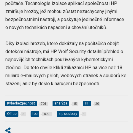
počítače. Technologie izolace aplikací společnosti HP
zmírňuje hrozby, jež mohou zůstat nezachyceny jinými
bezpečnostními nástroji, a poskytuje jedinečné informace
o nových technikách napadení a chování útočníků.
Díky izolaci hrozeb, které dokázaly na počítačích obejít
detekční nástroje, má HP Wolf Security detailní přehled o
nejnovějších technikách používaných kybernetickými
zločinci. Do této chvíle klikli zákazníci HP na více než 18
miliard e-mailových příloh, webových stránek a souborů ke
stažení, aniž by došlo k narušení bezpečnosti.
Kyberbezpečnost
analýza
HP
701
15
20
Office
top
zip soubory
3
1655
1