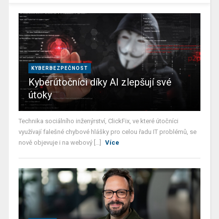
KYBERBEZPEČNOST
Kyberútočníci díky AI zlepšují své
útoky
Technika sociálního inženýrství, ClickFix, ve které útočníci
využívají falešné chybové hlášky pro celou řadu IT problémů, se
nově objevuje i na webový [...]
Více