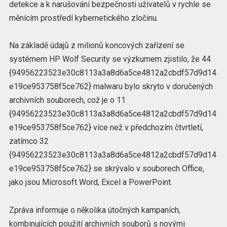
detekce a k narušování bezpečnosti uživatelů v rychle se
měnícím prostředí kybernetického zločinu.
Na základě údajů z milionů koncových zařízení se
systémem HP Wolf Security se výzkumem zjistilo, že 44
{94956223523e30c8113a3a8d6a5ce4812a2cbdf57d9d14
e19ce953758f5ce762} malwaru bylo skryto v doručených
archivních souborech, což je o 11
{94956223523e30c8113a3a8d6a5ce4812a2cbdf57d9d14
e19ce953758f5ce762} více než v předchozím čtvrtletí,
zatímco 32
{94956223523e30c8113a3a8d6a5ce4812a2cbdf57d9d14
e19ce953758f5ce762} se skrývalo v souborech Office,
jako jsou Microsoft Word, Excel a PowerPoint.
Zpráva informuje o několika útočných kampaních,
kombinujících použití archivních souborů s novými