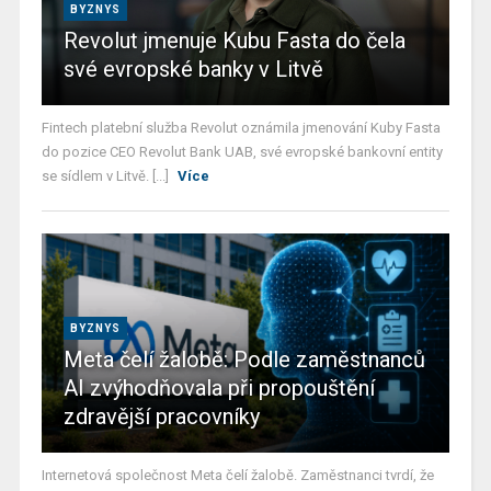
BYZNYS
Revolut jmenuje Kubu Fasta do čela
své evropské banky v Litvě
Fintech platební služba Revolut oznámila jmenování Kuby Fasta
do pozice CEO Revolut Bank UAB, své evropské bankovní entity
se sídlem v Litvě. [...]
Více
BYZNYS
Meta čelí žalobě: Podle zaměstnanců
AI zvýhodňovala při propouštění
zdravější pracovníky
Internetová společnost Meta čelí žalobě. Zaměstnanci tvrdí, že